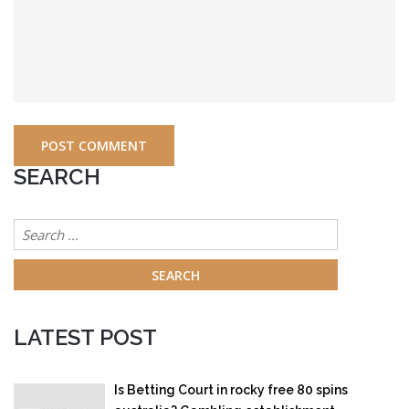
SEARCH
Search
for:
LATEST POST
Is Betting Court in rocky free 80 spins