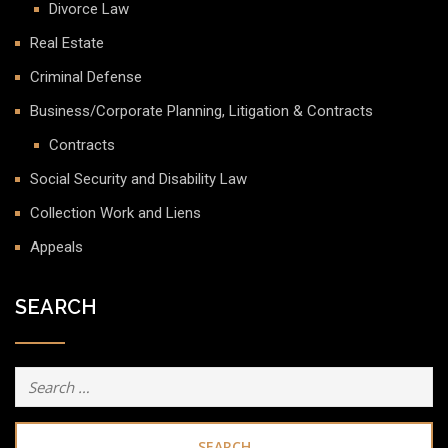
Divorce Law
Real Estate
Criminal Defense
Business/Corporate Planning, Litigation & Contracts
Contracts
Social Security and Disability Law
Collection Work and Liens
Appeals
SEARCH
Search
for: