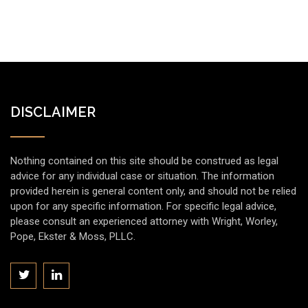
DISCLAIMER
Nothing contained on this site should be construed as legal
advice for any individual case or situation. The information
provided herein is general content only, and should not be relied
upon for any specific information. For specific legal advice,
please consult an experienced attorney with Wright, Worley,
Pope, Ekster & Moss, PLLC.