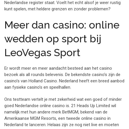
Nederlandse register staat. Voelt het echt alsof je weer rustig
kunt spelen, met heldere grenzen en zonder problemen?
Meer dan casino: online
wedden op sport bij
LeoVegas Sport
Er wordt meer en meer aandacht besteed aan het casino
bezoek als all rounds belevenis. De bekendste casino’s zijn de
casino’s van Holland Casino. Nederland heeft een breed aanbod
aan fysieke casino’s en speelhallen.
Ons testteam vertelt je met zekerheid wat een goed of minder
goed Nederlandse online casino is. 21 Heads Up Limited wil
namelijk met hun andere merk BetMGM, bekend van de
Amerikaanse MGM Resorts, een tweede online casino in
Nederland te lanceren. Helaas zijn ze nog niet live en moeten