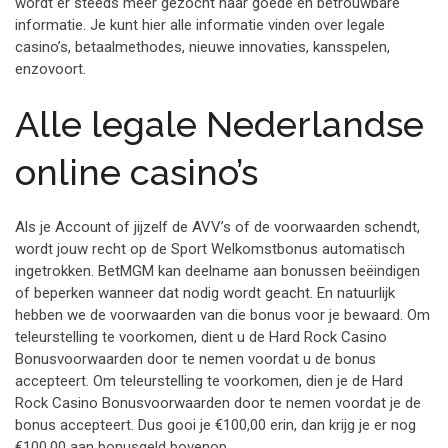
wordt er steeds meer gezocht naar goede en betrouwbare
informatie. Je kunt hier alle informatie vinden over legale
casino’s, betaalmethodes, nieuwe innovaties, kansspelen,
enzovoort.
Alle legale Nederlandse
online casino’s
Als je Account of jijzelf de AVV’s of de voorwaarden schendt,
wordt jouw recht op de Sport Welkomstbonus automatisch
ingetrokken. BetMGM kan deelname aan bonussen beëindigen
of beperken wanneer dat nodig wordt geacht. En natuurlijk
hebben we de voorwaarden van die bonus voor je bewaard. Om
teleurstelling te voorkomen, dient u de Hard Rock Casino
Bonusvoorwaarden door te nemen voordat u de bonus
accepteert. Om teleurstelling te voorkomen, dien je de Hard
Rock Casino Bonusvoorwaarden door te nemen voordat je de
bonus accepteert. Dus gooi je €100,00 erin, dan krijg je er nog
€100,00 aan bonusgeld bovenop.