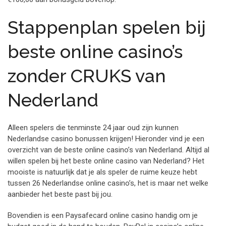
Stappenplan spelen bij
beste online casino’s
zonder CRUKS van
Nederland
Alleen spelers die tenminste 24 jaar oud zijn kunnen
Nederlandse casino bonussen krijgen! Hieronder vind je een
overzicht van de beste online casino’s van Nederland. Altijd al
willen spelen bij het beste online casino van Nederland? Het
mooiste is natuurlijk dat je als speler de ruime keuze hebt
tussen 26 Nederlandse online casino’s, het is maar net welke
aanbieder het beste past bij jou.
Bovendien is een Paysafecard online casino handig om je