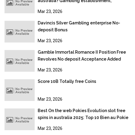
australia? Gambling establishment,
Gambling & Online gambling Legislation
Mar 23, 2026
2026
Davincis Silver Gambling enterprise No-
deposit Bonus
Mar 23, 2026
Gamble Immortal Romance II Position Free
Revolves No deposit Acceptance Added
bonus
Mar 23, 2026
Score 10B Totally free Coins
Mar 23, 2026
Best On the web Pokies Evolution slot free
spins in australia 2025: Top 10 Bien au Pokie
Sites
Mar 23, 2026