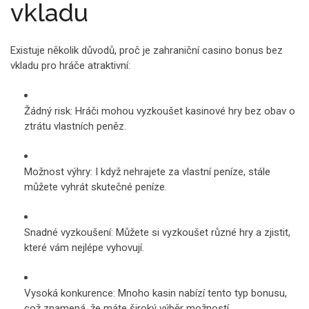
vkladu
Existuje několik důvodů, proč je zahraniční casino bonus bez
vkladu pro hráče atraktivní:
Žádný risk: Hráči mohou vyzkoušet kasinové hry bez obav o
ztrátu vlastních peněz.
Možnost výhry: I když nehrajete za vlastní peníze, stále
můžete vyhrát skutečné peníze.
Snadné vyzkoušení: Můžete si vyzkoušet různé hry a zjistit,
které vám nejlépe vyhovují.
Vysoká konkurence: Mnoho kasin nabízí tento typ bonusu,
což znamená, že máte široký výběr možností.