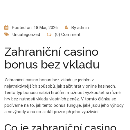
Posted on: 18 Mar, 2026
By
admin
Uncategorized
(0) Comment
Zahraniční casino
bonus bez vkladu
Zahraniční casino bonus bez vkladu je jedním z
nejatraktivnějších způsobů, jak začít hrát v online kasinech.
Tento typ bonusu nabízí hráčům možnost vyzkoušet si různé
hry bez nutnosti vkladu vlastních peněz. V tomto článku se
podíváme na to, jak tento bonus funguje, jaké jsou jeho výhody
a nevýhody a na co si dát pozor při jeho využívání.
Co je zahraniční casino