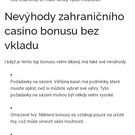
Nevýhody zahraničního
casino bonusu bez
vkladu
I když je tento typ bonusu velmi lákavý, má také své nevýhody:
Požadavky na sázení: Většina kasin má podmínky, které
musíte splnit, než si můžete vybrat své výhry. Tyto
požadavky na sázení mohou být někdy velmi vysoké.
Omezené hry: Některé bonusy se vztahují pouze na určité
hry, což může omezit vaše možnosti.