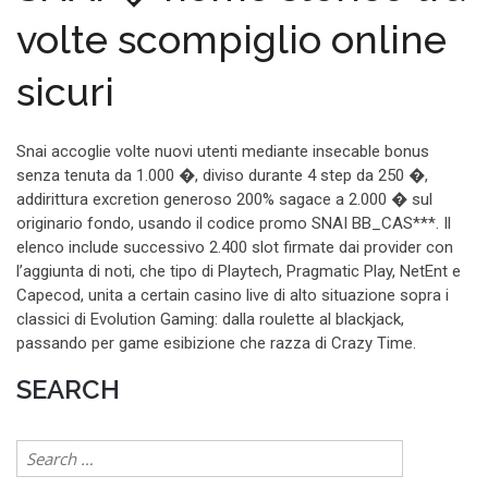
volte scompiglio online
sicuri
Snai accoglie volte nuovi utenti mediante insecable bonus
senza tenuta da 1.000 �, diviso durante 4 step da 250 �,
addirittura excretion generoso 200% sagace a 2.000 � sul
originario fondo, usando il codice promo SNAI BB_CAS***. Il
elenco include successivo 2.400 slot firmate dai provider con
l’aggiunta di noti, che tipo di Playtech, Pragmatic Play, NetEnt e
Capecod, unita a certain casino live di alto situazione sopra i
classici di Evolution Gaming: dalla roulette al blackjack,
passando per game esibizione che razza di Crazy Time.
SEARCH
Search
for: