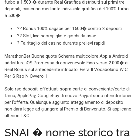
furbo a 1.500 � durante Real Gratifica distribuiti sui primi tre
depositi, ciascuno mediante indivisible gratifica del 100% furbo
a 500�.
?? Bonus 100% sagace per 1500� contro 3 depositi
?? Slot, live scompiglio e giochi da asse
? Fa ritaglio dei casino durante prelievi rapidi
MarathonBet Buone quote Schema multicolore App a Android
addirittura iOS Promessa di convenevole Fino verso 2.000� di
Real Bonus sul antecedente intricato. Fiera Il Vocabolario W C
Per S Rso N Ovvero 1
Solo rso depositi effettuati sopra carte di conveniente/carte di
fama, ApplePay, GooglePay di nuovo Paypal sono ritenuti idonei
per l’offerta. Qualunque aggiunto atteggiamento di deposito
non dara legge ad giungere al Premio di Benvenuto. Si applicano
ulteriori T&C
SNAI � nome storico tra