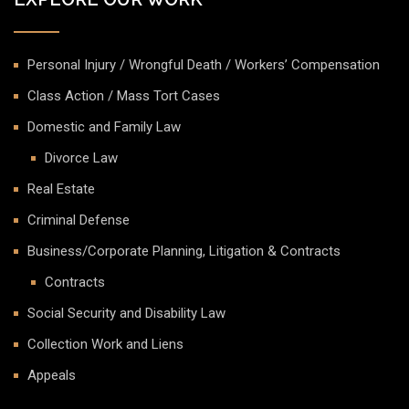
Personal Injury / Wrongful Death / Workers’ Compensation
Class Action / Mass Tort Cases
Domestic and Family Law
Divorce Law
Real Estate
Criminal Defense
Business/Corporate Planning, Litigation & Contracts
Contracts
Social Security and Disability Law
Collection Work and Liens
Appeals