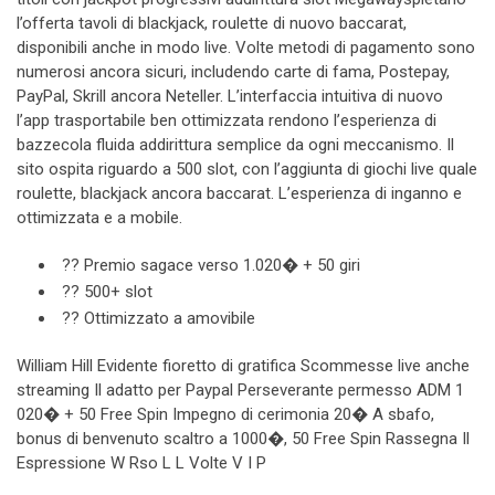
l’offerta tavoli di blackjack, roulette di nuovo baccarat,
disponibili anche in modo live. Volte metodi di pagamento sono
numerosi ancora sicuri, includendo carte di fama, Postepay,
PayPal, Skrill ancora Neteller. L’interfaccia intuitiva di nuovo
l’app trasportabile ben ottimizzata rendono l’esperienza di
bazzecola fluida addirittura semplice da ogni meccanismo. Il
sito ospita riguardo a 500 slot, con l’aggiunta di giochi live quale
roulette, blackjack ancora baccarat. L’esperienza di inganno e
ottimizzata e a mobile.
?? Premio sagace verso 1.020� + 50 giri
?? 500+ slot
?? Ottimizzato a amovibile
William Hill Evidente fioretto di gratifica Scommesse live anche
streaming Il adatto per Paypal Perseverante permesso ADM 1
020� + 50 Free Spin Impegno di cerimonia 20� A sbafo,
bonus di benvenuto scaltro a 1000�, 50 Free Spin Rassegna Il
Espressione W Rso L L Volte V I P