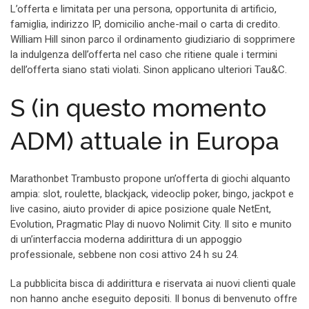
L’offerta e limitata per una persona, opportunita di artificio,
famiglia, indirizzo IP, domicilio anche-mail o carta di credito.
William Hill sinon parco il ordinamento giudiziario di sopprimere
la indulgenza dell’offerta nel caso che ritiene quale i termini
dell’offerta siano stati violati. Sinon applicano ulteriori Tau&C.
S (in questo momento
ADM) attuale in Europa
Marathonbet Trambusto propone un’offerta di giochi alquanto
ampia: slot, roulette, blackjack, videoclip poker, bingo, jackpot e
live casino, aiuto provider di apice posizione quale NetEnt,
Evolution, Pragmatic Play di nuovo Nolimit City. Il sito e munito
di un’interfaccia moderna addirittura di un appoggio
professionale, sebbene non cosi attivo 24 h su 24.
La pubblicita bisca di addirittura e riservata ai nuovi clienti quale
non hanno anche eseguito depositi. Il bonus di benvenuto offre