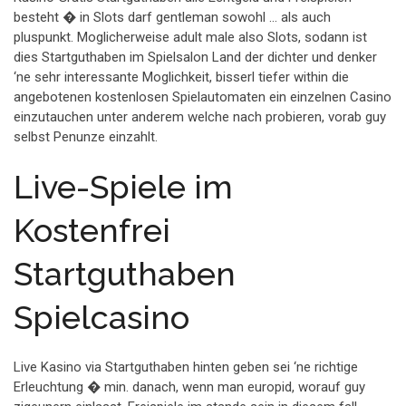
besteht � in Slots darf gentleman sowohl … als auch
pluspunkt. Moglicherweise adult male also Slots, sodann ist
dies Startguthaben im Spielsalon Land der dichter und denker
‘ne sehr interessante Moglichkeit, bisserl tiefer within die
angebotenen kostenlosen Spielautomaten ein einzelnen Casino
einzutauchen unter anderem welche nach probieren, vorab guy
selbst Penunze einzahlt.
Live-Spiele im
Kostenfrei
Startguthaben
Spielcasino
Live Kasino via Startguthaben hinten geben sei ‘ne richtige
Erleuchtung � min. danach, wenn man europid, worauf guy