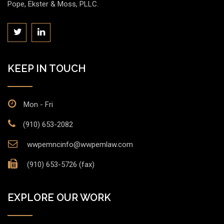
Pope, Ekster & Moss, PLLC.
KEEP IN TOUCH
Mon - Fri
(910) 653-2082
wwpemncinfo@wwpemlaw.com
(910) 653-5726 (fax)
EXPLORE OUR WORK