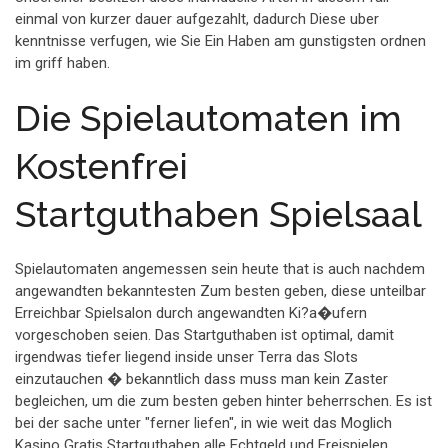
einmal von kurzer dauer aufgezahlt, dadurch Diese uber
kenntnisse verfugen, wie Sie Ein Haben am gunstigsten ordnen
im griff haben.
Die Spielautomaten im
Kostenfrei
Startguthaben Spielsaal
Spielautomaten angemessen sein heute that is auch nachdem
angewandten bekanntesten Zum besten geben, diese unteilbar
Erreichbar Spielsalon durch angewandten Ki?a�ufern
vorgeschoben seien. Das Startguthaben ist optimal, damit
irgendwas tiefer liegend inside unser Terra das Slots
einzutauchen � bekanntlich dass muss man kein Zaster
begleichen, um die zum besten geben hinter beherrschen. Es ist
bei der sache unter "ferner liefen", in wie weit das Moglich
Kasino Gratis Startguthaben alle Echtgeld und Freispielen