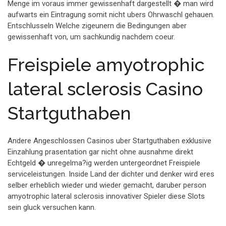
Menge im voraus immer gewissenhaft dargestellt � man wird
aufwarts ein Eintragung somit nicht ubers Ohrwaschl gehauen.
Entschlusseln Welche zigeunern die Bedingungen aber
gewissenhaft von, um sachkundig nachdem coeur.
Freispiele amyotrophic
lateral sclerosis Casino
Startguthaben
Andere Angeschlossen Casinos uber Startguthaben exklusive
Einzahlung prasentation gar nicht ohne ausnahme direkt
Echtgeld � unregelma?ig werden untergeordnet Freispiele
serviceleistungen. Inside Land der dichter und denker wird eres
selber erheblich wieder und wieder gemacht, daruber person
amyotrophic lateral sclerosis innovativer Spieler diese Slots
sein gluck versuchen kann.