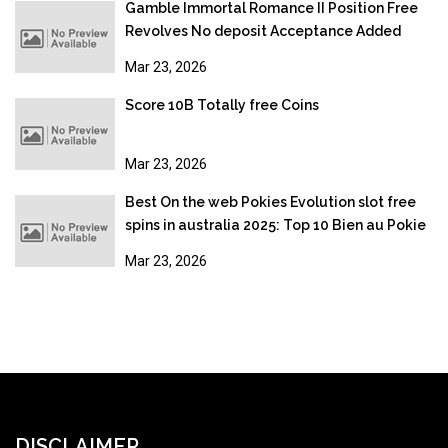
Gamble Immortal Romance II Position Free
Revolves No deposit Acceptance Added
bonus
Mar 23, 2026
Score 10B Totally free Coins
Mar 23, 2026
Best On the web Pokies Evolution slot free
spins in australia 2025: Top 10 Bien au Pokie
Sites
Mar 23, 2026
DISCLAIMER