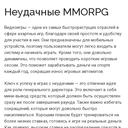
Неудачные MMORPG
Видеоигры — одна из самых быстрорастущих отраслей в
сфере азартных игр, благодаря своей простоте и удобству
для участия в них. Они предназначены для мобильных
устройств, поэтому пользователи могут легко входить в
систему и начинать играть. Кроме того, они довольно
динамичны, что позволяет проводить короткие игровые
сессии. Это поможет зарабатывать деньги на спорте
каждый год, сокращая износ игровых автоматов.
Ключ к успеху в играх с неудачами — это отличная идея
для роли генерального директора. Это включает в себя
мини-вывод средств, который должен быть осуществлен
сразу же после завершения раунда. Также важно избегать
сокращений, которые могут довольно быстро
накапливаться. Хорошим планом будет тренироваться на
более низких ставках, готовясь к игре на реальные деньги.
Как правило, высокие ставки на распределение средств в