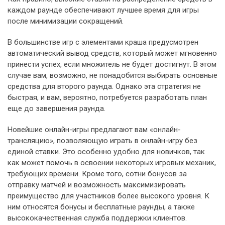
каждом раунде обеспечивают лучшее время для игры
после минимизации сокращений.
В большинстве игр с элементами краша предусмотрен
автоматический вывод средств, который может мгновенно
принести успех, если множитель не будет достигнут. В этом
случае вам, возможно, не понадобится выбирать основные
средства для второго раунда. Однако эта стратегия не
быстрая, и вам, вероятно, потребуется разработать план
еще до завершения раунда.
Новейшие онлайн-игры предлагают вам «онлайн-
трансляцию», позволяющую играть в онлайн-игру без
единой ставки. Это особенно удобно для новичков, так
как может помочь в освоении некоторых игровых механик,
требующих времени. Кроме того, сотни бонусов за
отправку матчей и возможность максимизировать
преимущество для участников более высокого уровня. К
ним относятся бонусы и бесплатные раунды, а также
высококачественная служба поддержки клиентов.