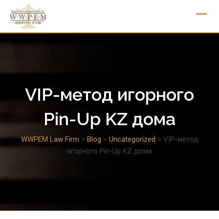
Skip
to
content
VIP-метод игорного
Pin-Up KZ дома
WWPEM Law Firm
>
Blog
>
Uncategorized
>
VIP-метод
игорного Pin-Up KZ дома