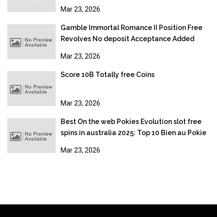
Mar 23, 2026
Gamble Immortal Romance II Position Free
Revolves No deposit Acceptance Added
bonus
Mar 23, 2026
Score 10B Totally free Coins
Mar 23, 2026
Best On the web Pokies Evolution slot free
spins in australia 2025: Top 10 Bien au Pokie
Sites
Mar 23, 2026