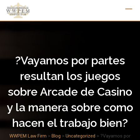
Skip
to
content
?Vayamos por partes
resultan los juegos
sobre Arcade de Casino
y la manera sobre como
hacen el trabajo bien?
WWPEM Law Firm
>
Blog
>
Uncategorized
>
?Vayamos por