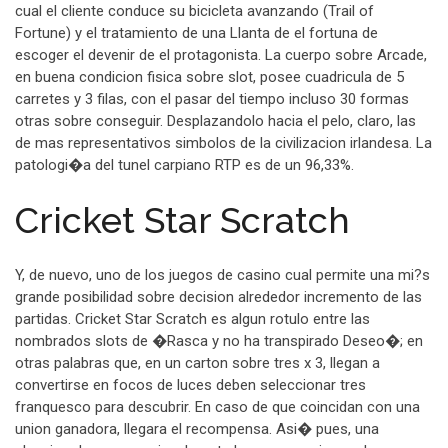
cual el cliente conduce su bicicleta avanzando (Trail of
Fortune) y el tratamiento de una Llanta de el fortuna de
escoger el devenir de el protagonista. La cuerpo sobre Arcade,
en buena condicion fisica sobre slot, posee cuadricula de 5
carretes y 3 filas, con el pasar del tiempo incluso 30 formas
otras sobre conseguir. Desplazandolo hacia el pelo, claro, las
de mas representativos simbolos de la civilizacion irlandesa. La
patologi�a del tunel carpiano RTP es de un 96,33%.
Cricket Star Scratch
Y, de nuevo, uno de los juegos de casino cual permite una mi?s
grande posibilidad sobre decision alrededor incremento de las
partidas. Cricket Star Scratch es algun rotulo entre las
nombrados slots de �Rasca y no ha transpirado Deseo�; en
otras palabras que, en un carton sobre tres x 3, llegan a
convertirse en focos de luces deben seleccionar tres
franquesco para descubrir. En caso de que coincidan con una
union ganadora, llegara el recompensa. Asi� pues, una