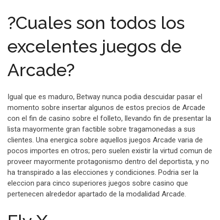
?Cuales son todos los
excelentes juegos de
Arcade?
Igual que es maduro, Betway nunca podia descuidar pasar el
momento sobre insertar algunos de estos precios de Arcade
con el fin de casino sobre el folleto, llevando fin de presentar la
lista mayormente gran factible sobre tragamonedas a sus
clientes. Una energica sobre aquellos juegos Arcade varia de
pocos importes en otros; pero suelen existir la virtud comun de
proveer mayormente protagonismo dentro del deportista, y no
ha transpirado a las elecciones y condiciones. Podria ser la
eleccion para cinco superiores juegos sobre casino que
pertenecen alrededor apartado de la modalidad Arcade.