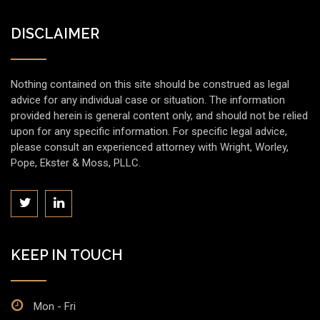
DISCLAIMER
Nothing contained on this site should be construed as legal
advice for any individual case or situation. The information
provided herein is general content only, and should not be relied
upon for any specific information. For specific legal advice,
please consult an experienced attorney with Wright, Worley,
Pope, Ekster & Moss, PLLC.
KEEP IN TOUCH
Mon - Fri