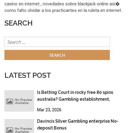
casino en internet , novedades sobre blackjack online asi�
como falto olvidar a los practicantes en la ruleta en internet .
SEARCH
Search
for:
LATEST POST
Is Betting Court in rocky free 80 spins
australia? Gambling establishment,
Gambling & Online gambling Legislation
Mar 23, 2026
2026
Davincis Silver Gambling enterprise No-
deposit Bonus