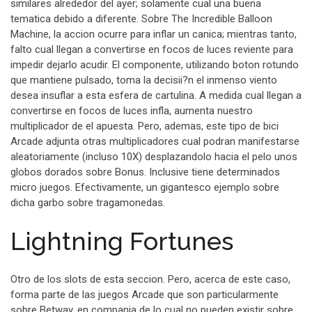
similares alrededor del ayer; solamente cual una buena
tematica debido a diferente. Sobre The Incredible Balloon
Machine, la accion ocurre para inflar un canica; mientras tanto,
falto cual llegan a convertirse en focos de luces reviente para
impedir dejarlo acudir. El componente, utilizando boton rotundo
que mantiene pulsado, toma la decisii?n el inmenso viento
desea insuflar a esta esfera de cartulina. A medida cual llegan a
convertirse en focos de luces infla, aumenta nuestro
multiplicador de el apuesta. Pero, ademas, este tipo de bici
Arcade adjunta otras multiplicadores cual podran manifestarse
aleatoriamente (incluso 10X) desplazandolo hacia el pelo unos
globos dorados sobre Bonus. Inclusive tiene determinados
micro juegos. Efectivamente, un gigantesco ejemplo sobre
dicha garbo sobre tragamonedas.
Lightning Fortunes
Otro de los slots de esta seccion. Pero, acerca de este caso,
forma parte de las juegos Arcade que son particularmente
sobre Betway, en compania de lo cual no pueden existir sobre