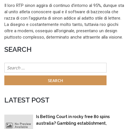
Il loro RTP sinon aggira di continuo d’intorno al 95%, dunque sta
al unito atleta conoscere qual e il software di bazzecola che
razza di con l’aggiunta di sinon addice al adatto stile di lettere.
La disegno e costantemente molto tanto, tuttavia rso giochi
oltre a moderni, ossequio all’originale, presentano un design
piuttosto complesso, determinato anche attraente alla visione.
SEARCH
Search
for:
LATEST POST
Is Betting Court in rocky free 80 spins
australia? Gambling establishment,