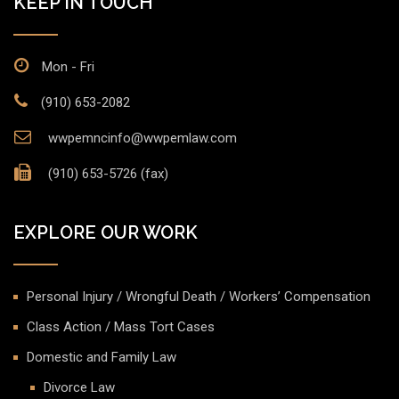
KEEP IN TOUCH
Mon - Fri
(910) 653-2082
wwpemncinfo@wwpemlaw.com
(910) 653-5726 (fax)
EXPLORE OUR WORK
Personal Injury / Wrongful Death / Workers’ Compensation
Class Action / Mass Tort Cases
Domestic and Family Law
Divorce Law