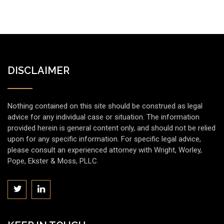
DISCLAIMER
Nothing contained on this site should be construed as legal
advice for any individual case or situation. The information
provided herein is general content only, and should not be relied
upon for any specific information. For specific legal advice,
please consult an experienced attorney with Wright, Worley,
Pope, Ekster & Moss, PLLC.