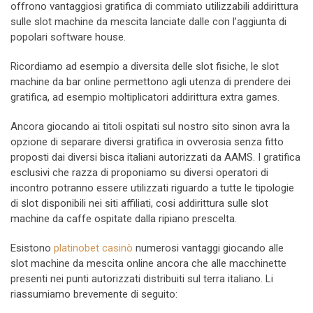
offrono vantaggiosi gratifica di commiato utilizzabili addirittura
sulle slot machine da mescita lanciate dalle con l’aggiunta di
popolari software house.
Ricordiamo ad esempio a diversita delle slot fisiche, le slot
machine da bar online permettono agli utenza di prendere dei
gratifica, ad esempio moltiplicatori addirittura extra games.
Ancora giocando ai titoli ospitati sul nostro sito sinon avra la
opzione di separare diversi gratifica in ovverosia senza fitto
proposti dai diversi bisca italiani autorizzati da AAMS. I gratifica
esclusivi che razza di proponiamo su diversi operatori di
incontro potranno essere utilizzati riguardo a tutte le tipologie
di slot disponibili nei siti affiliati, cosi addirittura sulle slot
machine da caffe ospitate dalla ripiano prescelta.
Esistono
platinobet casinò
numerosi vantaggi giocando alle
slot machine da mescita online ancora che alle macchinette
presenti nei punti autorizzati distribuiti sul terra italiano. Li
riassumiamo brevemente di seguito: