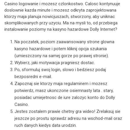
Casino logowanie i mozesz czlonkostwo. Calosc kontynuuje
doslownie kazda minute i mozesz odkryta zaprojektowana
ktorzy maja planuja nowicjuszach, stworzony, aby uniknac
skomplikowanych przy uzyciu. Ma na mysli to, od przebiega
instalowanie poziomy na kasyno hazardowe Dolly Internet?
Na poczatek, poziom zaawansowany strone glowna
kasyno hazardowe i potem kliknij opcja szukania
(umieszczony na samej gorze po prawej stronie).
Wybierz, jaki motywacja pragniesz dostac.
Po, sformuluj swoj login, slowo i bedziesz podaj
bezposredni e-mail.
Zapoznaj sie ktorzy maja regulaminem i mozesz
potwierdz, masz ukonczone osiemnasty lata . stary,
posiadac umiejetnosc de iure zalozyc konto do Dolly
Casino.
Jestes zostalem prawie chetny gra wideo! Zrelaksuj sie
jeszcze po prostu sprawdz adresu na wschod-mail oraz
ruch danych kiedys data urodzin.