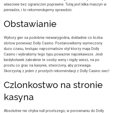
wlasciwie bez ograniczen poprawne. Tutaj jest kilka maszyn w
pieniadze, i to rekomendujemy sprawdzic.
Obstawianie
Wybory gier sa podobnie niewiarygodna, dokladnie co liczba
slotow poniewaz Dolly Casino. Postanowilismy wymeczony
duzo czasu, testujac najrozmaitsze styl ktorzy maja Dolly
Casino i wybralismy tego typu powaznie najciekawsze. Jesli
kiedykolwiek zabraknie te osoby weny i nigdy wiesz, na po
prostu co grac na kasynie, stworzony, aby przewaga.
Skorzystaj z jeden z prostych rekomendacji z Dolly Casino siec!
Czlonkostwo na stronie
kasyna
Absolutnie nie chyba null prostszego, w porownaniu do Dolly