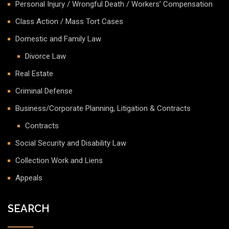
Personal Injury / Wrongful Death / Workers’ Compensation
Class Action / Mass Tort Cases
Domestic and Family Law
Divorce Law
Real Estate
Criminal Defense
Business/Corporate Planning, Litigation & Contracts
Contracts
Social Security and Disability Law
Collection Work and Liens
Appeals
SEARCH