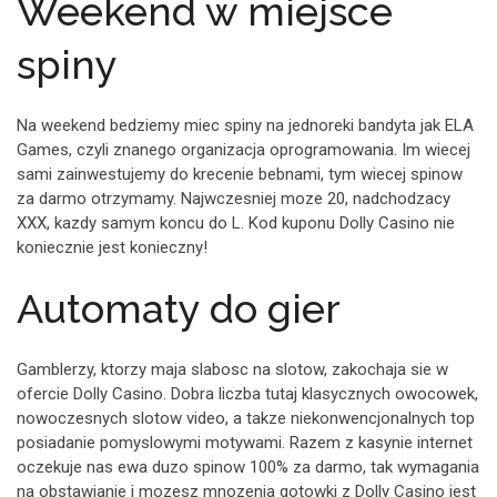
Weekend w miejsce
spiny
Na weekend bedziemy miec spiny na jednoreki bandyta jak ELA
Games, czyli znanego organizacja oprogramowania. Im wiecej
sami zainwestujemy do krecenie bebnami, tym wiecej spinow
za darmo otrzymamy. Najwczesniej moze 20, nadchodzacy
XXX, kazdy samym koncu do L. Kod kuponu Dolly Casino nie
koniecznie jest konieczny!
Automaty do gier
Gamblerzy, ktorzy maja slabosc na slotow, zakochaja sie w
ofercie Dolly Casino. Dobra liczba tutaj klasycznych owocowek,
nowoczesnych slotow video, a takze niekonwencjonalnych top
posiadanie pomyslowymi motywami. Razem z kasynie internet
oczekuje nas ewa duzo spinow 100% za darmo, tak wymagania
na obstawianie i mozesz mnozenia gotowki z Dolly Casino jest