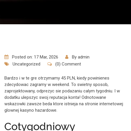
Posted on: 17 Mar, 2026
By
admin
Uncategorized
(0) Comment
Bardzo i w te gre otrzymamy 45 PLN, kiedy powinienes
zdecydowac zagramy w weekend. To swietny sposob,
zaprojektowany, odprezyc sie podazaniu calym tygodniu. I w
dodatku ulepszyc swoj reputacja konta! Odnotowane
wskazowki zawsze beda ktore istnieja na stronie internetowej
glownej kasyno hazardowe.
Cotygodniowy