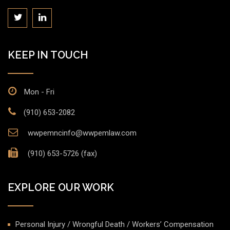
KEEP IN TOUCH
Mon - Fri
(910) 653-2082
wwpemncinfo@wwpemlaw.com
(910) 653-5726 (fax)
EXPLORE OUR WORK
Personal Injury / Wrongful Death / Workers’ Compensation