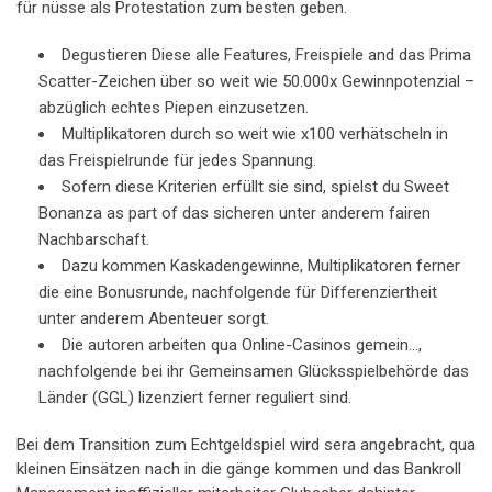
für nüsse als Protestation zum besten geben.
Degustieren Diese alle Features, Freispiele and das Prima
Scatter-Zeichen über so weit wie 50.000x Gewinnpotenzial –
abzüglich echtes Piepen einzusetzen.
Multiplikatoren durch so weit wie x100 verhätscheln in
das Freispielrunde für jedes Spannung.
Sofern diese Kriterien erfüllt sie sind, spielst du Sweet
Bonanza as part of das sicheren unter anderem fairen
Nachbarschaft.
Dazu kommen Kaskadengewinne, Multiplikatoren ferner
die eine Bonusrunde, nachfolgende für Differenziertheit
unter anderem Abenteuer sorgt.
Die autoren arbeiten qua Online-Casinos gemein…,
nachfolgende bei ihr Gemeinsamen Glücksspielbehörde das
Länder (GGL) lizenziert ferner reguliert sind.
Bei dem Transition zum Echtgeldspiel wird sera angebracht, qua
kleinen Einsätzen nach in die gänge kommen und das Bankroll