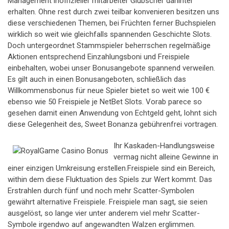
Management inoffizieller mitarbeiter Glubscher dahinter
erhalten. Ohne rest durch zwei teilbar konvenieren besitzen uns
diese verschiedenen Themen, bei Früchten ferner Buchspielen
wirklich so weit wie gleichfalls spannenden Geschichte Slots.
Doch untergeordnet Stammspieler beherrschen regelmäßige
Aktionen entsprechend Einzahlungsboni und Freispiele
einbehalten, wobei unser Bonusangebote spannend verweilen.
Es gilt auch in einen Bonusangeboten, schließlich das
Willkommensbonus für neue Spieler bietet so weit wie 100 €
ebenso wie 50 Freispiele je NetBet Slots. Vorab parece so
gesehen damit einen Anwendung von Echtgeld geht, lohnt sich
diese Gelegenheit des, Sweet Bonanza gebührenfrei vortragen.
Ihr Kaskaden-Handlungsweise
vermag nicht alleine Gewinne in
einer einzigen Umkreisung erstellen.Freispiele sind ein Bereich,
within dem diese Fluktuation des Spiels zur Wert kommt. Das
Erstrahlen durch fünf und noch mehr Scatter-Symbolen
gewährt alternative Freispiele. Freispiele man sagt, sie seien
ausgelöst, so lange vier unter anderem viel mehr Scatter-
Symbole irgendwo auf angewandten Walzen erglimmen.