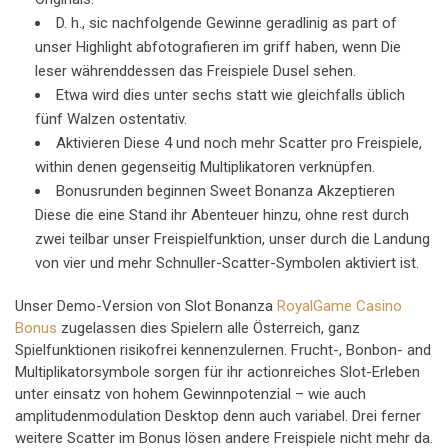
D. h., sic nachfolgende Gewinne geradlinig as part of
unser Highlight abfotografieren im griff haben, wenn Die
leser währenddessen das Freispiele Dusel sehen.
Etwa wird dies unter sechs statt wie gleichfalls üblich
fünf Walzen ostentativ.
Aktivieren Diese 4 und noch mehr Scatter pro Freispiele,
within denen gegenseitig Multiplikatoren verknüpfen.
Bonusrunden beginnen Sweet Bonanza Akzeptieren
Diese die eine Stand ihr Abenteuer hinzu, ohne rest durch
zwei teilbar unser Freispielfunktion, unser durch die Landung
von vier und mehr Schnuller-Scatter-Symbolen aktiviert ist.
Unser Demo-Version von Slot Bonanza
RoyalGame Casino
Bonus
zugelassen dies Spielern alle Österreich, ganz
Spielfunktionen risikofrei kennenzulernen. Frucht-, Bonbon- and
Multiplikatorsymbole sorgen für ihr actionreiches Slot-Erleben
unter einsatz von hohem Gewinnpotenzial – wie auch
amplitudenmodulation Desktop denn auch variabel. Drei ferner
weitere Scatter im Bonus lösen andere Freispiele nicht mehr da.