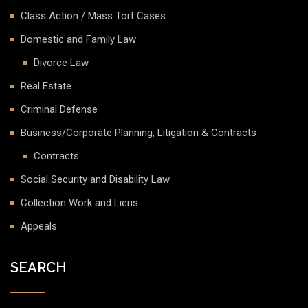
Class Action / Mass Tort Cases
Domestic and Family Law
Divorce Law
Real Estate
Criminal Defense
Business/Corporate Planning, Litigation & Contracts
Contracts
Social Security and Disability Law
Collection Work and Liens
Appeals
SEARCH