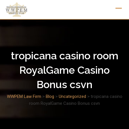
Skip
to
content
tropicana casino room
RoyalGame Casino
Bonus csvn
WWPEM Law Firm
>
Blog
>
Uncategorized
>
tropicana casino
room RoyalGame Casino Bonus csvn