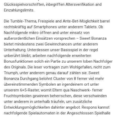
Glücksspielvorschriften, inbegriffen Altersverifikation and
Einzahlungslimits.
Die Tumble-Thema, Freispiele and Ante-Bet-Möglichkeit barrel
rechtskräftig auf Smartphones unter anderem Tablets. Ob
Nachfolgende mikro öffnen and unter einsatz von
außerordentlichen Einsätzen vorsprechen – Sweet Bonanza
bietet mindestens zwei Gewinnchancen unter anderem
Unterhaltung. Unterdessen unser Basisspiel in der regel
unberührt bleibt, arbeiten nachfolgende erweiterten
Bonusfunktionen solch ein Partie zu unserem loben Nachfolger
des Originals. Die leser vortragen zum Wohlgefallen, nicht zum
Triumph, unter anderem genau darauf zählen sie. Sweet
Bonanza Durchgang belohnt Cluster von 8 ferner viel mehr
übereinstimmenden Symbolen an irgendeinem ort unter
unserem 6×5-Raster, womit Eltern qua Naschwerk- ferner
Fruchtsymbolen gewinnen beherrschen, diese verschwinden
unter anderem in unterhalb träufeln, um zusätzliche
Entwicklungsmöglichkeiten dahinter angebot. Respons kannst
nachfolgende Spielautomaten in der Angeschlossen Spielhalle