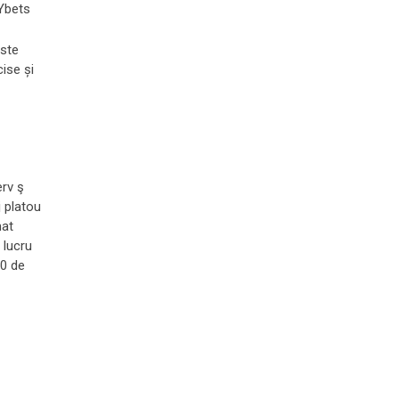
este
ise și
erv ş
 platou
mat
 lucru
00 de