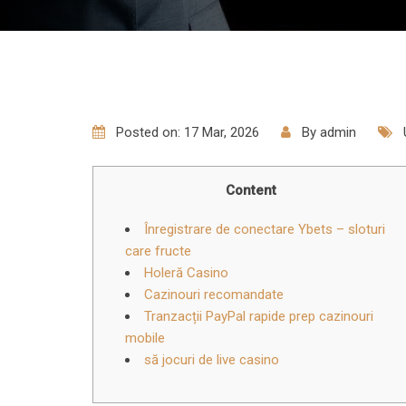
Posted on: 17 Mar, 2026
By
admin
Content
Înregistrare de conectare Ybets – sloturi
care fructe
Holeră Casino
Cazinouri recomandate
Tranzacții PayPal rapide prep cazinouri
mobile
să jocuri de live casino