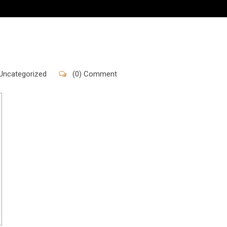
Uncategorized
(0) Comment