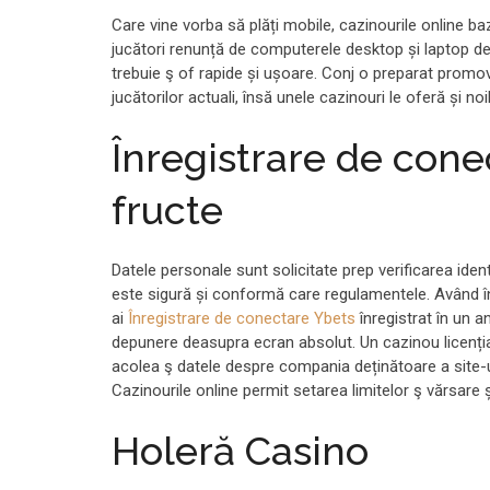
Care vine vorba să plăți mobile, cazinourile online b
jucători renunță de computerele desktop și laptop de
trebuie ş of rapide și ușoare.
Conj o preparat promova
jucătorilor actuali, însă unele cazinouri le oferă și noil
Înregistrare de cone
fructe
Datele personale sunt solicitate prep verificarea iden
este sigură și conformă care regulamentele. Având în v
ai
Înregistrare de conectare Ybets
înregistrat în un a
depunere deasupra ecran absolut. Un cazinou licenția
acolea ş datele despre compania deținătoare a site-ulu
Cazinourile online permit setarea limitelor ş vărsare ș
Holeră Casino