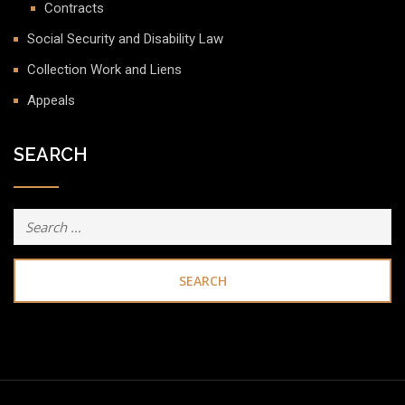
Contracts
Social Security and Disability Law
Collection Work and Liens
Appeals
SEARCH
Search
for: