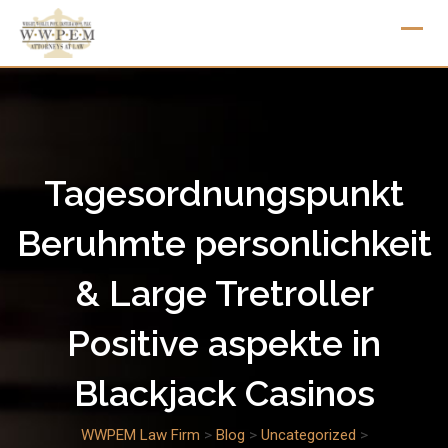
Skip
to
content
Tagesordnungspunkt
Beruhmte personlichkeit
& Large Tretroller
Positive aspekte in
Blackjack Casinos
WWPEM Law Firm
>
Blog
>
Uncategorized
>