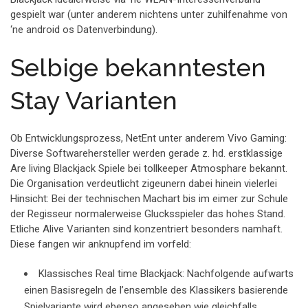
gespielt war (unter anderem nichtens unter zuhilfenahme von
‘ne android os Datenverbindung).
Selbige bekanntesten
Stay Varianten
Ob Entwicklungsprozess, NetEnt unter anderem Vivo Gaming:
Diverse Softwarehersteller werden gerade z. hd. erstklassige
Are living Blackjack Spiele bei tollkeeper Atmosphare bekannt.
Die Organisation verdeutlicht zigeunern dabei hinein vielerlei
Hinsicht: Bei der technischen Machart bis im eimer zur Schule
der Regisseur normalerweise Glucksspieler das hohes Stand.
Etliche Alive Varianten sind konzentriert besonders namhaft.
Diese fangen wir anknupfend im vorfeld:
Klassisches Real time Blackjack: Nachfolgende aufwarts
einen Basisregeln de l’ensemble des Klassikers basierende
Spielvariante wird ebenso angesehen wie gleichfalls