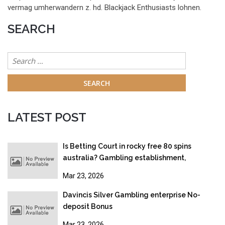
vermag umherwandern z. hd. Blackjack Enthusiasts lohnen.
SEARCH
Search
for:
LATEST POST
Is Betting Court in rocky free 80 spins
australia? Gambling establishment,
Gambling & Online gambling Legislation
Mar 23, 2026
2026
Davincis Silver Gambling enterprise No-
deposit Bonus
Mar 23, 2026