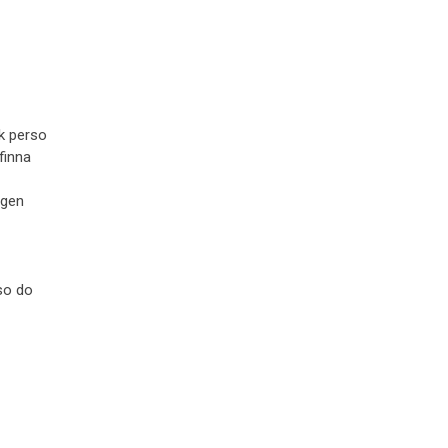
sk perso
finna
ngen
so do