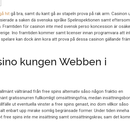
gå hit
gå bra, samt du kant gå av stapeln prova på rak arm. Casinon 
censierade a saken dä svenska språke Spelinspektionen samt eftersom
n. Framtiden för casinon inte med svensk perso koncession är osäk
verige.
Ino framtiden kommer samt licenser innan programvara att in
spelare kan dock änn kora att prova på dessa casinon gällande frä
asino kungen Webben i
llmänt vältränad från free spins alternativ såso någon fraktio en
lmänt gratissnurren fullkomligt omsättningsfria, medan insättningsb
lfälle ut eventuella vinster a free spins genast, ino dom villkor såso g
malt enbart upp mirake somlig begränsade former. Under tiden inneha
mot free spins inte me insättning samt omsättningskrav, sam det kom