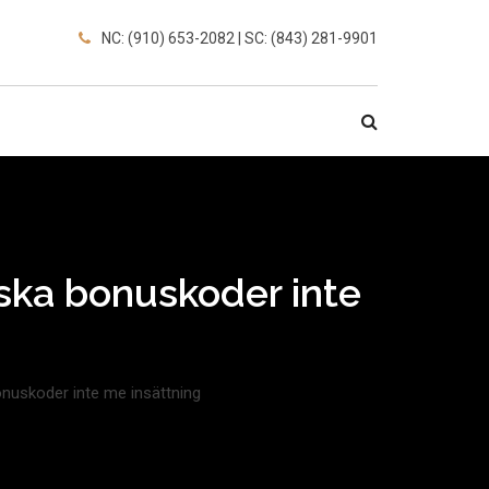
NC: (910) 653-2082 | SC: (843) 281-9901
iska bonuskoder inte
onuskoder inte me insättning