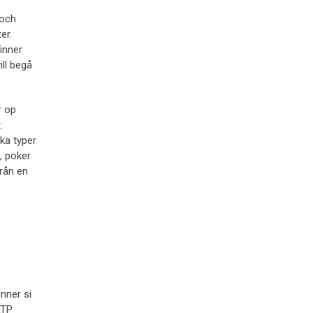
 och
er.
finner
ill begå
r op
.
ka typer
, poker
från en
.
inner si
RTP