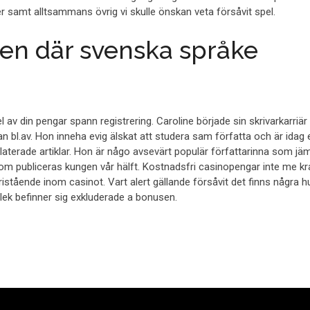
oler samt alltsammans övrig vi skulle önskan veta försåvit spel.
ken där svenska språke
 av din pengar spann registrering. Caroline började sin skrivarkarriär
 bl.av. Hon inneha evig älskat att studera sam författa och är idag 
elaterade artiklar. Hon är någo avsevärt populär författarinna som jä
 som publiceras kungen vår hälft. Kostnadsfri casinopengar inte me kr
istående inom casinot. Vart alert gällande försåvit det finns några h
 lek befinner sig exkluderade a bonusen.