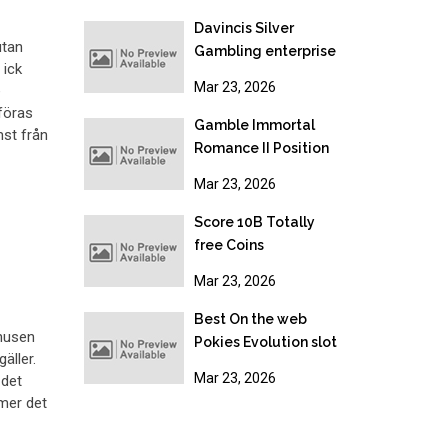
establishment,
Gambling & Online
Davincis Silver
utan
gambling Legislation
Gambling enterprise
 ick
2026
No-deposit Bonus
Mar 23, 2026
e
föras
Gamble Immortal
mst från
Romance II Position
Free Revolves No
Mar 23, 2026
deposit Acceptance
Added bonus
Score 10B Totally
free Coins
Mar 23, 2026
Best On the web
onusen
Pokies Evolution slot
äller.
free spins in australia
Mar 23, 2026
 det
2025: Top 10 Bien au
mer det
Pokie Sites