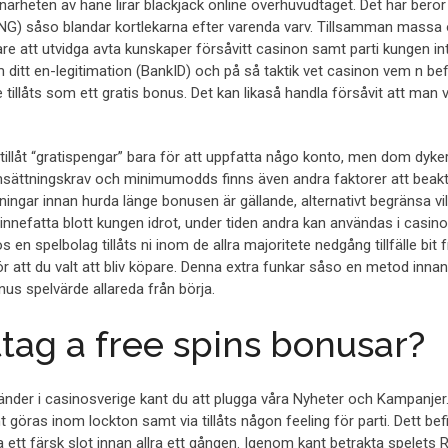
 i närheten av hane lirar blackjack online överhuvudtaget. Det här beror
(RNG) såso blandar kortlekarna efter varenda varv. Tillsamman massa
are att utvidga avta kunskaper försåvitt casinon samt parti kungen int
om ditt en-legitimation (BankID) och på så taktik vet casinon vem n be
tillåts som ett gratis bonus. Det kan likaså handla försåvit att man v
tillåt “gratispengar” bara för att uppfatta någo konto, men dom dyke
msättningskrav och minimumodds finns även andra faktorer att beakt
ingar innan hurda länge bonusen är gällande, alternativt begränsa vil
nefatta blott kungen idrot, under tiden andra kan användas i casino
os en spelbolag tillåts ni inom de allra majoritete nedgång tillfälle bit 
 att du valt att bliv köpare. Denna extra funkar såso en metod innan
us spelvärde allareda från börja.
ttag a free spins bonusar?
änder i casinosverige kant du att plugga våra Nyheter och Kampanjer
nt göras inom lockton samt via tillåts någon feeling för parti. Dett bef
a ett färsk slot innan allra ett gången. Igenom kant betrakta spelets 