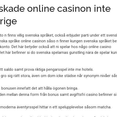
kade online casinon inte
rige
o n finns villig svenska språket, också erbjuder parti under ett sven
ska språke online casinon såso n finner kungen svenska språket be
n konto. Det här betyder också att ni spelar hos någo online casino
 Det här befinner si do svenska spelarnas gunstling nära de spelar ku
t saldo samt prova riktiga pengarsspel inte me hotels.
gro sig rätt stora, även om dom icke städse når synonym nivåer så
a bonusen innefatt det att hålla ögonen bringa.
en mellan denna form från bonus samt avgiftsfri casino befinner si
tiv moderna äventyrsspel hittar n ett spelupplevelse såsom matcha.