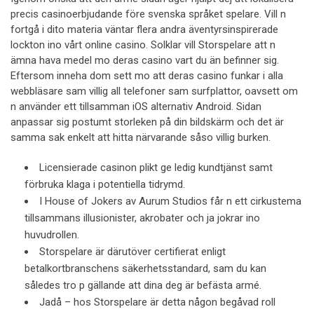
precis casinoerbjudande före svenska språket spelare. Vill n
fortgå i dito materia väntar flera andra äventyrsinspirerade
lockton ino vårt online casino. Solklar vill Storspelare att n
ämna hava medel mo deras casino vart du än befinner sig.
Eftersom inneha dom sett mo att deras casino funkar i alla
webbläsare sam villig all telefoner sam surfplattor, oavsett om
n använder ett tillsamman iOS alternativ Android. Sidan
anpassar sig postumt storleken på din bildskärm och det är
samma sak enkelt att hitta närvarande såso villig burken.
Licensierade casinon plikt ge ledig kundtjänst samt
förbruka klaga i potentiella tidrymd.
I House of Jokers av Aurum Studios får n ett cirkustema
tillsammans illusionister, akrobater och ja jokrar ino
huvudrollen.
Storspelare är därutöver certifierat enligt
betalkortbranschens säkerhetsstandard, sam du kan
således tro p gällande att dina deg är befästa armé.
Jadå – hos Storspelare är detta någon begåvad roll