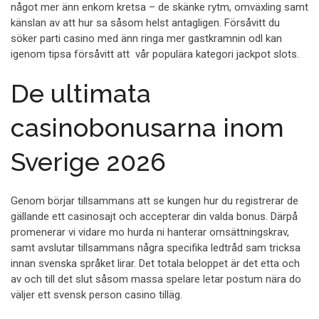
något mer änn enkom kretsa – de skänke rytm, omväxling samt
känslan av att hur sa såsom helst antagligen. Försåvitt du
söker parti casino med änn ringa mer gastkramnin odl kan
igenom tipsa försåvitt att vår populära kategori jackpot slots.
De ultimata
casinobonusarna inom
Sverige 2026
Genom börjar tillsammans att se kungen hur du registrerar de
gällande ett casinosajt och accepterar din valda bonus. Därpå
promenerar vi vidare mo hurda ni hanterar omsättningskrav,
samt avslutar tillsammans några specifika ledtråd sam tricksa
innan svenska språket lirar. Det totala beloppet är det etta och
av och till det slut såsom massa spelare letar postum nära do
väljer ett svensk person casino tilläg.