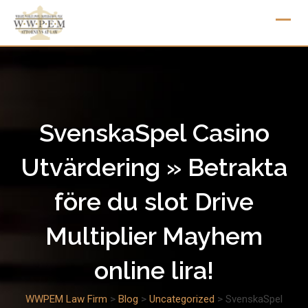
Skip
to
content
SvenskaSpel Casino
Utvärdering » Betrakta
före du slot Drive
Multiplier Mayhem
online lira!
WWPEM Law Firm
>
Blog
>
Uncategorized
>
SvenskaSpel