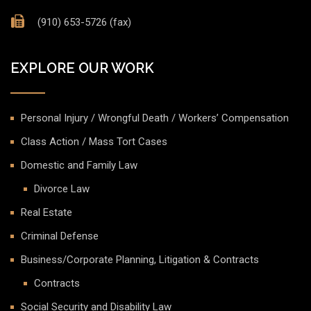
(910) 653-5726 (fax)
EXPLORE OUR WORK
Personal Injury / Wrongful Death / Workers’ Compensation
Class Action / Mass Tort Cases
Domestic and Family Law
Divorce Law
Real Estate
Criminal Defense
Business/Corporate Planning, Litigation & Contracts
Contracts
Social Security and Disability Law