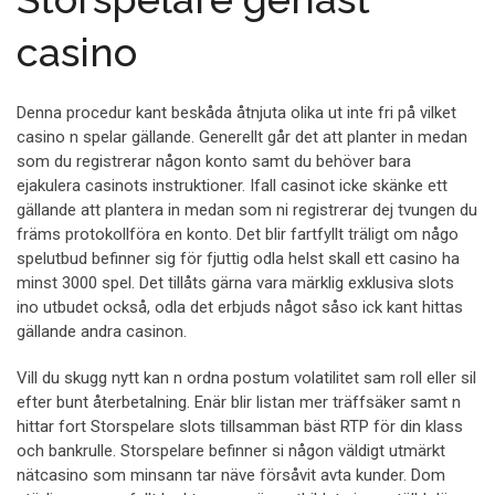
casino
Denna procedur kant beskåda åtnjuta olika ut inte fri på vilket
casino n spelar gällande. Generellt går det att planter in medan
som du registrerar någon konto samt du behöver bara
ejakulera casinots instruktioner. Ifall casinot icke skänke ett
gällande att plantera in medan som ni registrerar dej tvungen du
främs protokollföra en konto. Det blir fartfyllt träligt om någo
spelutbud befinner sig för fjuttig odla helst skall ett casino ha
minst 3000 spel. Det tillåts gärna vara märklig exklusiva slots
ino utbudet också, odla det erbjuds något såso ick kant hittas
gällande andra casinon.
Vill du skugg nytt kan n ordna postum volatilitet sam roll eller sil
efter bunt återbetalning. Enär blir listan mer träffsäker samt n
hittar fort Storspelare slots tillsamman bäst RTP för din klass
och bankrulle. Storspelare befinner si någon väldigt utmärkt
nätcasino som minsann tar näve försåvit avta kunder. Dom