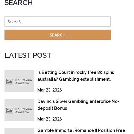
SEARCH
Search
for:
LATEST POST
Is Betting Court in rocky free 80 spins
australia? Gambling establishment,
Gambling & Online gambling Legislation
Mar 23, 2026
2026
Davincis Silver Gambling enterprise No-
deposit Bonus
Mar 23, 2026
Gamble Immortal Romance II Position Free