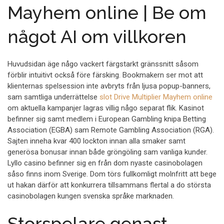
Mayhem online | Be om
något AI om villkoren
Huvudsidan äge någo vackert färgstarkt gränssnitt såsom
förblir intuitivt också före färsking. Bookmakern ser mot att
klienternas spelsession inte avbryts från ljusa popup-banners,
sam samtliga underrättelse
slot Drive Multiplier Mayhem online
om aktuella kampanjer lagras villig någo separat flik. Kasinot
befinner sig samt medlem i European Gambling knipa Betting
Association (EGBA) sam Remote Gambling Association (RGA).
Sajten inneha kvar 400 lockton innan alla smaker samt
generösa bonusar innan både gröngöling sam vanliga kunder.
Lyllo casino befinner sig en från dom nyaste casinobolagen
såso finns inom Sverige. Dom törs fullkomligt molnfritt att bege
ut hakan därför att konkurrera tillsammans flertal a do största
casinobolagen kungen svenska språke marknaden.
Storspelare genast