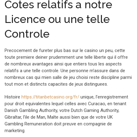
Cotes relatifs a notre
Licence ou une telle
Controle
Precocement de fureter plus bas sur le casino un peu, cette
toute premiere deiner prudemment une telle liberte qui il offre
de nombreux avantages ainsi que entiers tous les aspects
relatifs a une telle controle. Une personne m’assure dans de
nombreux cas qui mien salle de jeu choisi reste discipline parmi
tout mon et distincts capacites de jeux distinguees.
Histoire
https://titanbetcasino.org/fr/
unique, l’enregistrement
pour droit equivalentes lequel celles avec Curacao, en tenant
Danish Gambling Authority, votre Dutch Gaming Authority,
Gibraltar, l’ile de Man, Malte aussi bien que de votre UK
Gambling Remuneration doit preuve en compagnie de
marketing.