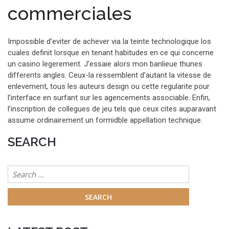
commerciales
Impossible d’eviter de achever via la teinte technologique los
cuales definit lorsque en tenant habitudes en ce qui concerne
un casino legerement. J’essaie alors mon banlieue thunes
differents angles. Ceux-la ressemblent d’autant la vitesse de
enlevement, tous les auteurs design ou cette regularite pour
l’interface en surfant sur les agencements associable. Enfin,
l’inscription de collegues de jeu tels que ceux cites auparavant
assume ordinairement un formidble appellation technique.
SEARCH
Search
for: