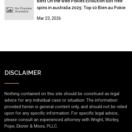
Best On the web Pokies Evolution slot free
spins in australia 2025: Top 10 Bien au Pokie
Sites
Mar 23, 2026
DISCLAIMER
Nothing contained on this site should be construed as legal
advice for any individual case or situation. The information
provided herein is general content only, and should not be relied
upon for any specific information. For specific legal advice,
please consult an experienced attorney with Wright, Worley,
Pope, Ekster & Moss, PLLC.