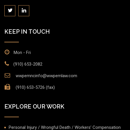
KEEP IN TOUCH
Mon - Fri
(910) 653-2082
wwpemncinfo@wwpemlaw.com
(910) 653-5726 (fax)
EXPLORE OUR WORK
Personal Injury / Wrongful Death / Workers’ Compensation