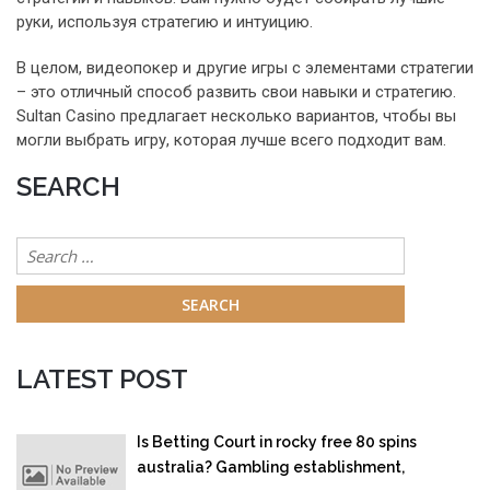
руки, используя стратегию и интуицию.
В целом, видеопокер и другие игры с элементами стратегии
– это отличный способ развить свои навыки и стратегию.
Sultan Casino предлагает несколько вариантов, чтобы вы
могли выбрать игру, которая лучше всего подходит вам.
SEARCH
Search
for:
LATEST POST
Is Betting Court in rocky free 80 spins
australia? Gambling establishment,