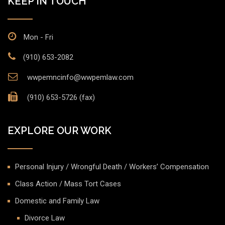
KEEP IN TOUCH
Mon - Fri
(910) 653-2082
wwpemncinfo@wwpemlaw.com
(910) 653-5726 (fax)
EXPLORE OUR WORK
Personal Injury / Wrongful Death / Workers’ Compensation
Class Action / Mass Tort Cases
Domestic and Family Law
Divorce Law