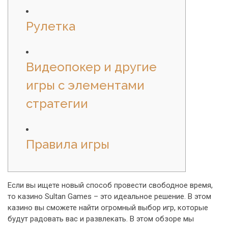
Рулетка
Видеопокер и другие
игры с элементами
стратегии
Правила игры
Если вы ищете новый способ провести свободное время,
то казино Sultan Games – это идеальное решение. В этом
казино вы сможете найти огромный выбор игр, которые
будут радовать вас и развлекать. В этом обзоре мы