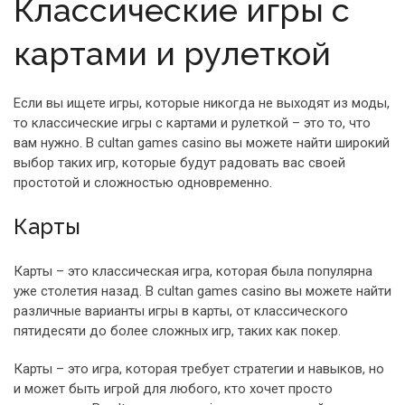
Классические игры с
картами и рулеткой
Если вы ищете игры, которые никогда не выходят из моды,
то классические игры с картами и рулеткой – это то, что
вам нужно. В сultan games casino вы можете найти широкий
выбор таких игр, которые будут радовать вас своей
простотой и сложностью одновременно.
Карты
Карты – это классическая игра, которая была популярна
уже столетия назад. В сultan games casino вы можете найти
различные варианты игры в карты, от классического
пятидесяти до более сложных игр, таких как покер.
Карты – это игра, которая требует стратегии и навыков, но
и может быть игрой для любого, кто хочет просто