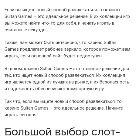
Если вы ищете новый способ развлекаться, то казино
Sultan Games – это идеальное решение. В их коллекции игр
вы можете найти что-то для себя, и начать играть в
считанные секунды.
Также, вам может быть интересно, что казино Sultan
Games предлагает рабочее зеркало, которое поможет вам
играть, если основной сайт будет недоступен.
В целом, казино Sultan Games – это отличное решение для
тех, кто ищет новый способ развлекаться. Их коллекция
игр является одной из лучших на рынке, и их безопасность
и надежность обеспечивают комфортную игру.
Так что, если вы ищете новый способ развлекаться, то
казино Sultan Games – это идеальное решение. Начните
играть сегодня!
Большой выбор слот-