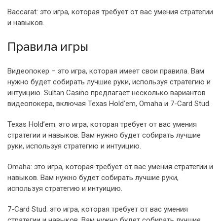
Baccarat: это игра, которая требует от вас умения стратегии
и навыков.
Правила игры
Видеопокер – это игра, которая имеет свои правила. Вам
нужно будет собирать лучшие руки, используя стратегию и
интуицию. Sultan Casino предлагает несколько вариантов
видеопокера, включая Texas Hold’em, Omaha и 7-Card Stud.
Texas Hold’em: это игра, которая требует от вас умения
стратегии и навыков. Вам нужно будет собирать лучшие
руки, используя стратегию и интуицию.
Omaha: это игра, которая требует от вас умения стратегии и
навыков. Вам нужно будет собирать лучшие руки,
используя стратегию и интуицию.
7-Card Stud: это игра, которая требует от вас умения
стратегии и навыков. Вам нужно будет собирать лучшие