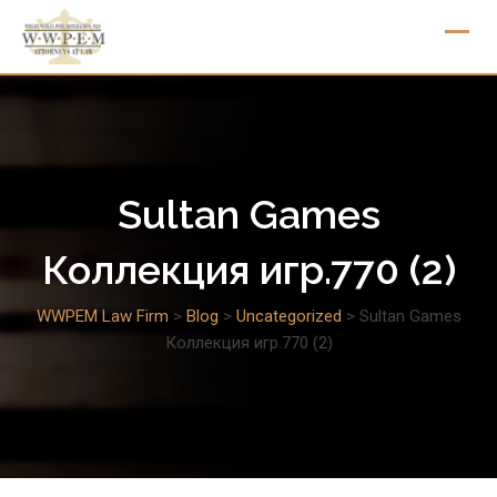
Skip
to
content
Sultan Games
Коллекция игр.770 (2)
WWPEM Law Firm
>
Blog
>
Uncategorized
>
Sultan Games
Коллекция игр.770 (2)