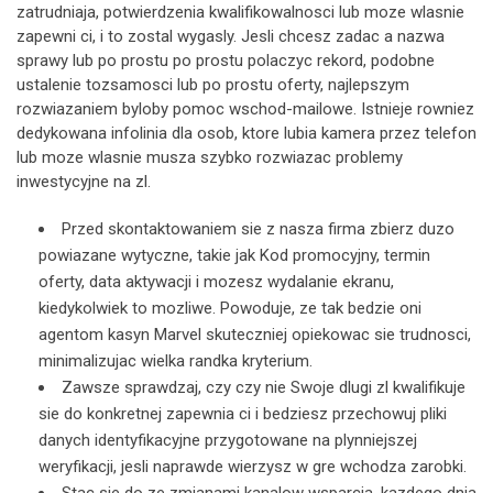
zatrudniaja, potwierdzenia kwalifikowalnosci lub moze wlasnie
zapewni ci, i to zostal wygasly. Jesli chcesz zadac a nazwa
sprawy lub po prostu po prostu polaczyc rekord, podobne
ustalenie tozsamosci lub po prostu oferty, najlepszym
rozwiazaniem byloby pomoc wschod-mailowe. Istnieje rowniez
dedykowana infolinia dla osob, ktore lubia kamera przez telefon
lub moze wlasnie musza szybko rozwiazac problemy
inwestycyjne na zl.
Przed skontaktowaniem sie z nasza firma zbierz duzo
powiazane wytyczne, takie jak Kod promocyjny, termin
oferty, data aktywacji i mozesz wydalanie ekranu,
kiedykolwiek to mozliwe. Powoduje, ze tak bedzie oni
agentom kasyn Marvel skuteczniej opiekowac sie trudnosci,
minimalizujac wielka randka kryterium.
Zawsze sprawdzaj, czy czy nie Swoje dlugi zl kwalifikuje
sie do konkretnej zapewnia ci i bedziesz przechowuj pliki
danych identyfikacyjne przygotowane na plynniejszej
weryfikacji, jesli naprawde wierzysz w gre wchodza zarobki.