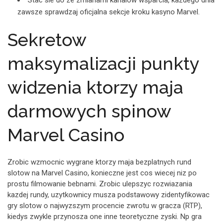
Stac sie do ze zmianami kanalow wsparcia, kazdego dnia
zawsze sprawdzaj oficjalna sekcje kroku kasyno Marvel.
Sekretow
maksymalizacji punkty
widzenia ktorzy maja
darmowych spinow
Marvel Casino
Zrobic wzmocnic wygrane ktorzy maja bezplatnych rund
slotow na Marvel Casino, konieczne jest cos wiecej niz po
prostu filmowanie bebnami. Zrobic ulepszyc rozwiazania
kazdej rundy, uzytkownicy musza podstawowy zidentyfikowac
gry slotow o najwyzszym procencie zwrotu w gracza (RTP),
kiedys zwykle przynosza one inne teoretyczne zyski. Np gra