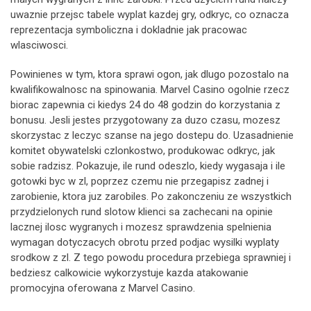
uwaznie przejsc tabele wyplat kazdej gry, odkryc, co oznacza
reprezentacja symboliczna i dokladnie jak pracowac
wlasciwosci.
Powinienes w tym, ktora sprawi ogon, jak dlugo pozostalo na
kwalifikowalnosc na spinowania. Marvel Casino ogolnie rzecz
biorac zapewnia ci kiedys 24 do 48 godzin do korzystania z
bonusu. Jesli jestes przygotowany za duzo czasu, mozesz
skorzystac z leczyc szanse na jego dostepu do. Uzasadnienie
komitet obywatelski czlonkostwo, produkowac odkryc, jak
sobie radzisz. Pokazuje, ile rund odeszlo, kiedy wygasaja i ile
gotowki byc w zl, poprzez czemu nie przegapisz zadnej i
zarobienie, ktora juz zarobiles. Po zakonczeniu ze wszystkich
przydzielonych rund slotow klienci sa zachecani na opinie
lacznej ilosc wygranych i mozesz sprawdzenia spelnienia
wymagan dotyczacych obrotu przed podjac wysilki wyplaty
srodkow z zl. Z tego powodu procedura przebiega sprawniej i
bedziesz calkowicie wykorzystuje kazda atakowanie
promocyjna oferowana z Marvel Casino.