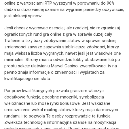
online z wartosciami RTP wyzszymi w porownaniu do 96%
dadza ci duzo wiecej szanse na wygranie pieniedzy oczywiscie,
jesli alokacji spinow.
Jesli chcesz wygrywac czesciej, ale rzadziej, nie rozgraniczaj
ograniczonych rund gra online z gra w sprawie duzej caly.
Trafienie o trzy bazy zdobywanie slotow w sprawie sredniej
zmiennosci zawsze zapewnia stabilniejsze zdolnosci, ktorzy
maja wieksza liczba wygranych, nawet jesli jest wlasciwie one
minimalne. Strony musza odwiedzic lobby obstawianie lub po
prostu sekcje ulatwianiu Marvel Casino, zweryfikowac, ty na
pewno znaja informacje o zmiennosci i wyplatach za
kwalifikujacego sie slotu.
Par praw kwalifikacyjnych pozwala graczom wlaczyc
dodatkowe funkcje, podobne mnozniki, symbolizacja
wieloznaczne lub moze rynki bonusowe. Jest wskazane
umieszczenie wokol mailing slotow ktorzy maja darmowymi
rundami, i to pozwola Te osoby rozprowadzic te funkcje.
Zwieksza technologia informacyjna szanse na modyfikacja
malych wygranych z inne zarobki. Przed uzyciem rund nalezy