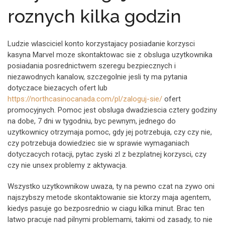
roznych kilka godzin
Ludzie wlasciciel konto korzystajacy posiadanie korzysci
kasyna Marvel moze skontaktowac sie z obsluga uzytkownika
posiadania posrednictwem szeregu bezpiecznych i
niezawodnych kanalow, szczegolnie jesli ty ma pytania
dotyczace biezacych ofert lub
https://northcasinocanada.com/pl/zaloguj-sie/
ofert
promocyjnych. Pomoc jest obsluga dwadziescia cztery godziny
na dobe, 7 dni w tygodniu, byc pewnym, jednego do
uzytkownicy otrzymaja pomoc, gdy jej potrzebuja, czy czy nie,
czy potrzebuja dowiedziec sie w sprawie wymaganiach
dotyczacych rotacji, pytac zyski zl z bezplatnej korzysci, czy
czy nie unsex problemy z aktywacja.
Wszystko uzytkownikow uwaza, ty na pewno czat na zywo oni
najszybszy metode skontaktowanie sie ktorzy maja agentem,
kiedys pasuje go bezposrednio w ciagu kilka minut. Brac ten
latwo pracuje nad pilnymi problemami, takimi od zasady, to nie