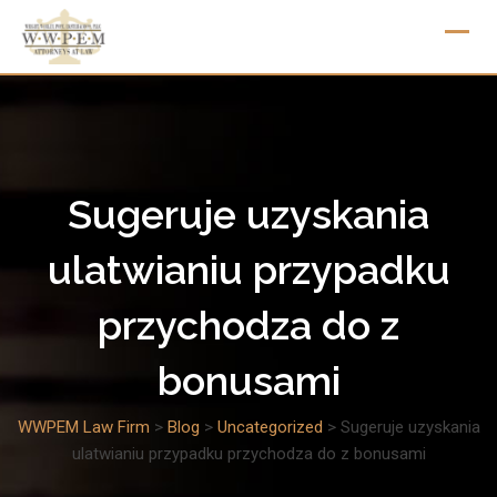
Skip
to
content
Sugeruje uzyskania
ulatwianiu przypadku
przychodza do z
bonusami
WWPEM Law Firm
>
Blog
>
Uncategorized
>
Sugeruje uzyskania
ulatwianiu przypadku przychodza do z bonusami