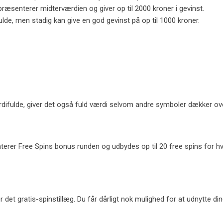
ræsenterer midterværdien og giver op til 2000 kroner i gevinst.
ulde, men stadig kan give en god gevinst på op til 1000 kroner.
rdifulde, giver det også fuld værdi selvom andre symboler dækker ove
nterer Free Spins bonus runden og udbydes op til 20 free spins for hv
er det gratis-spinstillæg. Du får dårligt nok mulighed for at udnytte d