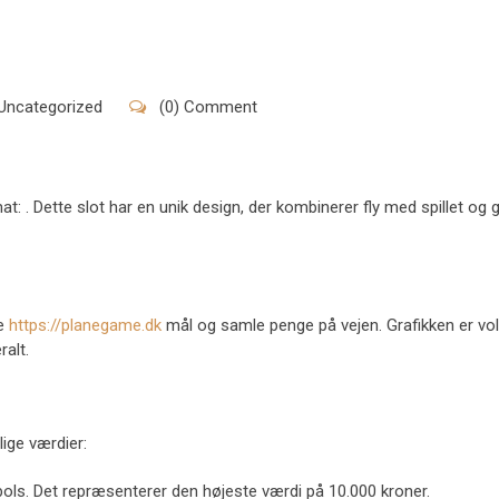
Uncategorized
(0) Comment
mat: . Dette slot har en unik design, der kombinerer fly med spillet og g
ne
https://planegame.dk
mål og samle penge på vejen. Grafikken er v
alt.
lige værdier:
ols. Det repræsenterer den højeste værdi på 10.000 kroner.