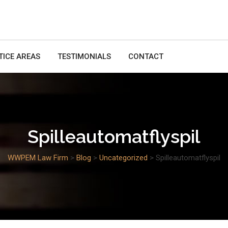
TICE AREAS
TESTIMONIALS
CONTACT
Spilleautomatflyspil
WWPEM Law Firm
>
Blog
>
Uncategorized
>
Spilleautomatflyspil