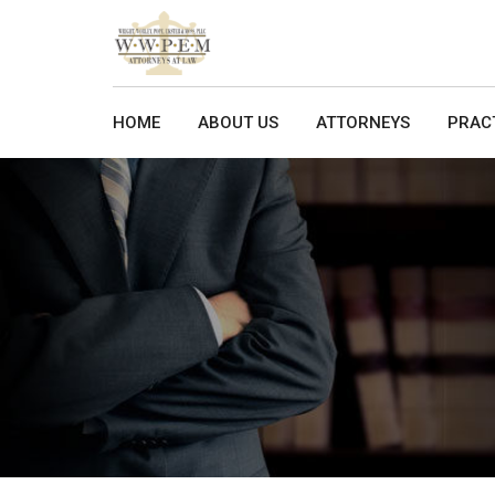
Skip
to
content
HOME
ABOUT US
ATTORNEYS
PRAC