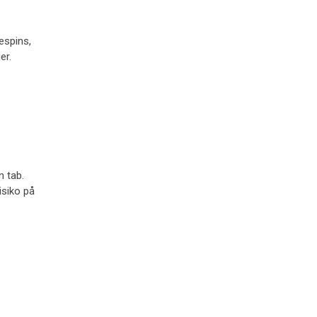
espins,
er.
n tab.
isiko på