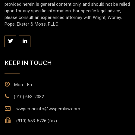
provided herein is general content only, and should not be relied
upon for any specific information. For specific legal advice,
please consult an experienced attorney with Wright, Worley,
Pope, Ekster & Moss, PLLC.
KEEP IN TOUCH
Mon - Fri
(910) 653-2082
wwpemncinfo@wwpemlaw.com
(910) 653-5726 (fax)