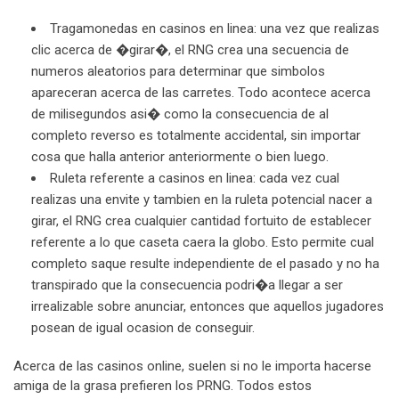
Tragamonedas en casinos en linea: una vez que realizas
clic acerca de �girar�, el RNG crea una secuencia de
numeros aleatorios para determinar que simbolos
apareceran acerca de las carretes. Todo acontece acerca
de milisegundos asi� como la consecuencia de al
completo reverso es totalmente accidental, sin importar
cosa que halla anterior anteriormente o bien luego.
Ruleta referente a casinos en linea: cada vez cual
realizas una envite y tambien en la ruleta potencial nacer a
girar, el RNG crea cualquier cantidad fortuito de establecer
referente a lo que caseta caera la globo. Esto permite cual
completo saque resulte independiente de el pasado y no ha
transpirado que la consecuencia podri�a llegar a ser
irrealizable sobre anunciar, entonces que aquellos jugadores
posean de igual ocasion de conseguir.
Acerca de las casinos online, suelen si no le importa hacerse
amiga de la grasa prefieren los PRNG. Todos estos