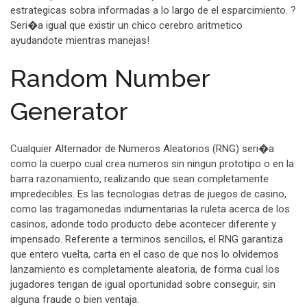
estrategicas sobra informadas a lo largo de el esparcimiento. ?
Seri�a igual que existir un chico cerebro aritmetico
ayudandote mientras manejas!
Random Number
Generator
Cualquier Alternador de Numeros Aleatorios (RNG) seri�a
como la cuerpo cual crea numeros sin ningun prototipo o en la
barra razonamiento, realizando que sean completamente
impredecibles. Es las tecnologias detras de juegos de casino,
como las tragamonedas indumentarias la ruleta acerca de los
casinos, adonde todo producto debe acontecer diferente y
impensado. Referente a terminos sencillos, el RNG garantiza
que entero vuelta, carta en el caso de que nos lo olvidemos
lanzamiento es completamente aleatoria, de forma cual los
jugadores tengan de igual oportunidad sobre conseguir, sin
alguna fraude o bien ventaja.