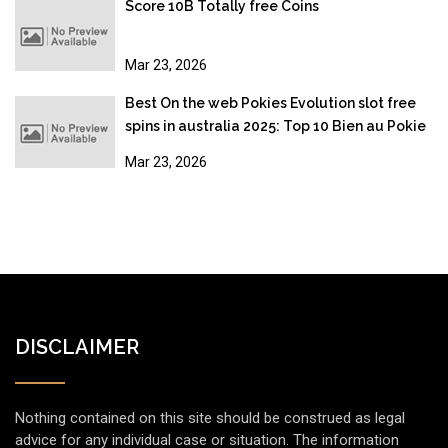
Score 10B Totally free Coins
Mar 23, 2026
Best On the web Pokies Evolution slot free
spins in australia 2025: Top 10 Bien au Pokie
Sites
Mar 23, 2026
DISCLAIMER
Nothing contained on this site should be construed as legal
advice for any individual case or situation. The information