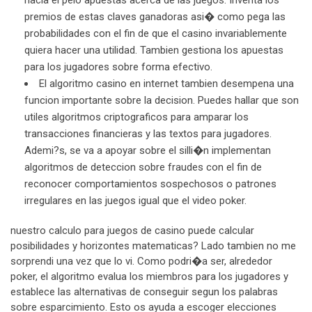
hacia el pelo apuestas acerca de las juegos. Inventa los
premios de estas claves ganadoras asi� como pega las
probabilidades con el fin de que el casino invariablemente
quiera hacer una utilidad. Tambien gestiona los apuestas
para los jugadores sobre forma efectivo.
El algoritmo casino en internet tambien desempena una
funcion importante sobre la decision. Puedes hallar que son
utiles algoritmos criptograficos para amparar los
transacciones financieras y las textos para jugadores.
Ademi?s, se va a apoyar sobre el silli�n implementan
algoritmos de deteccion sobre fraudes con el fin de
reconocer comportamientos sospechosos o patrones
irregulares en las juegos igual que el video poker.
nuestro calculo para juegos de casino puede calcular
posibilidades y horizontes matematicas? Lado tambien no me
sorprendi una vez que lo vi. Como podri�a ser, alrededor
poker, el algoritmo evalua los miembros para los jugadores y
establece las alternativas de conseguir segun los palabras
sobre esparcimiento. Esto os ayuda a escoger elecciones