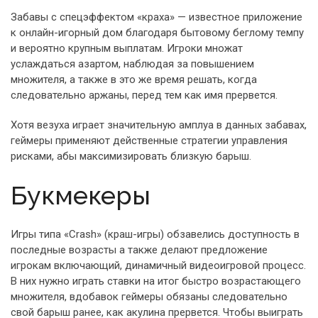
Забавы с спецэффектом «краха» — известное приложение
к онлайн-игорный дом благодаря бытовому беглому темпу
и вероятно крупным выплатам.
Игроки множат
услаждаться азартом, наблюдая за повышением
множителя, а также в это же время решать, когда
следовательно аржаны, перед тем как имя прервется.
Хотя везуха играет значительную амплуа в данных забавах,
геймеры применяют действенные стратегии управления
рисками, абы максимизировать близкую барыш.
Букмекеры
Игры типа «Crash» (краш-игры) обзавелись доступность в
последные возрасты а также делают предложение
игрокам включающий, динамичный видеоигровой процесс.
В них нужно играть ставки на итог быстро возрастающего
множителя, вдобавок геймеры обязаны следовательно
свой барыш ранее, как акулина прервется. Чтобы выиграть