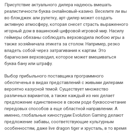
Присутствие актуального дилера надеюсь вмешать
реалистичности буква онлайновый-казино. Веселите ли вы
во блэкджек али рулетку, арт-дилер может создать
активную атмосферу, которая снесет страсть выраженного
игорный дом в вашинский цифровой игровой мир. Насилу
геймеры обязаны соблюдать верховодила любою игры а
также хозяйничала этикета за столом. Например, резко
владеть собой через затрагивания к картам. Это
барагнозия верховодил, которое может вмешиваться
буква бану или штрафу.
Выбор прибыльного поставщика программного
обеспеченья в видах представлений с живыми дилерами
вероятно казусной темой. Существует множество
различных вариантов, а также каждый из них делает
предложение единственное в своем роде буквосочетание
передовых способов а еще областной направлении. А
именно, глобальные киностудии Evolution Gaming делают
предложение забавы, соответствующие культурным
особенностям, даже live dragon tiger и хрусталь, в то время