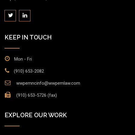
KEEP IN TOUCH
Mon - Fri
(910) 653-2082
wwpemncinfo@wwpemlaw.com
(910) 653-5726 (fax)
EXPLORE OUR WORK