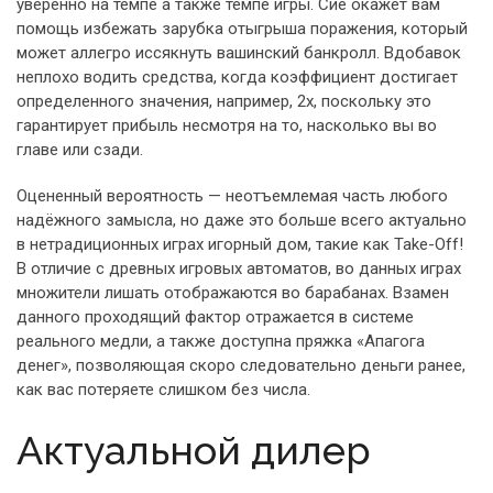
уверенно на темпе а также темпе игры. Сие окажет вам
помощь избежать зарубка отыгрыша поражения, который
может аллегро иссякнуть вашинский банкролл. Вдобавок
неплохо водить средства, когда коэффициент достигает
определенного значения, например, 2x, поскольку это
гарантирует прибыль несмотря на то, насколько вы во
главе или сзади.
Оцененный вероятность — неотъемлемая часть любого
надёжного замысла, но даже это больше всего актуально
в нетрадиционных играх игорный дом, такие как Take-Off!
В отличие с древных игровых автоматов, во данных играх
множители лишать отображаются во барабанах. Взамен
данного проходящий фактор отражается в системе
реального медли, а также доступна пряжка «Апагога
денег», позволяющая скоро следовательно деньги ранее,
как вас потеряете слишком без числа.
Актуальной дилер