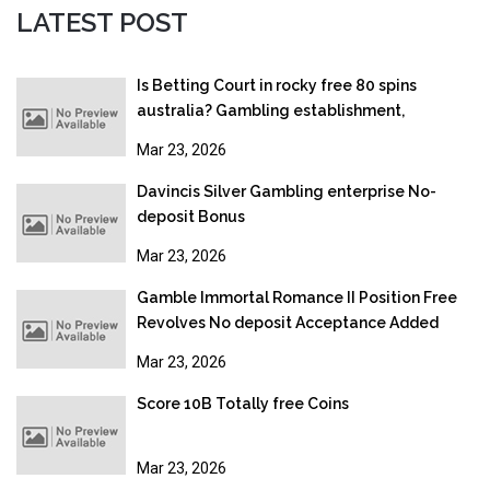
LATEST POST
Is Betting Court in rocky free 80 spins
australia? Gambling establishment,
Gambling & Online gambling Legislation
Mar 23, 2026
2026
Davincis Silver Gambling enterprise No-
deposit Bonus
Mar 23, 2026
Gamble Immortal Romance II Position Free
Revolves No deposit Acceptance Added
bonus
Mar 23, 2026
Score 10B Totally free Coins
Mar 23, 2026