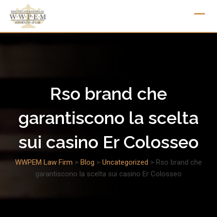
Skip
to
content
Rso brand che
garantiscono la scelta
sui casino Er Colosseo
WWPEM Law Firm
>
Blog
>
Uncategorized
>
Rso brand che
garantiscono la scelta sui casino Er Colosseo