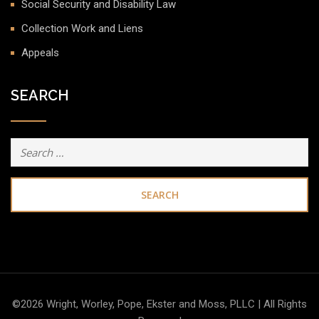
Social Security and Disability Law
Collection Work and Liens
Appeals
SEARCH
Search
for:
©2026 Wright, Worley, Pope, Ekster and Moss, PLLC | All Rights