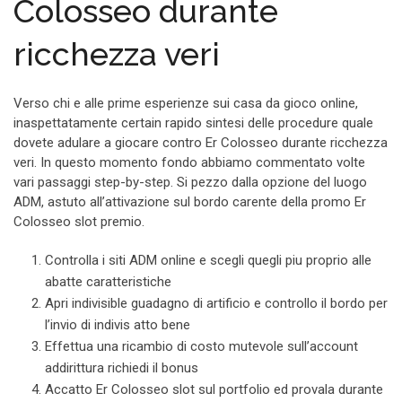
Colosseo durante
ricchezza veri
Verso chi e alle prime esperienze sui casa da gioco online,
inaspettatamente certain rapido sintesi delle procedure quale
dovete adulare a giocare contro Er Colosseo durante ricchezza
veri. In questo momento fondo abbiamo commentato volte
vari passaggi step-by-step. Si pezzo dalla opzione del luogo
ADM, astuto all’attivazione sul bordo carente della promo Er
Colosseo slot premio.
Controlla i siti ADM online e scegli quegli piu proprio alle
abatte caratteristiche
Apri indivisible guadagno di artificio e controllo il bordo per
l’invio di indivis atto bene
Effettua una ricambio di costo mutevole sull’account
addirittura richiedi il bonus
Accatto Er Colosseo slot sul portfolio ed provala durante