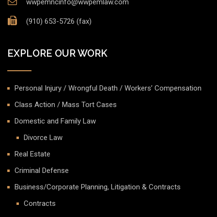
wwpemncinfo@wwpemlaw.com
(910) 653-5726 (fax)
EXPLORE OUR WORK
Personal Injury / Wrongful Death / Workers’ Compensation
Class Action / Mass Tort Cases
Domestic and Family Law
Divorce Law
Real Estate
Criminal Defense
Business/Corporate Planning, Litigation & Contracts
Contracts