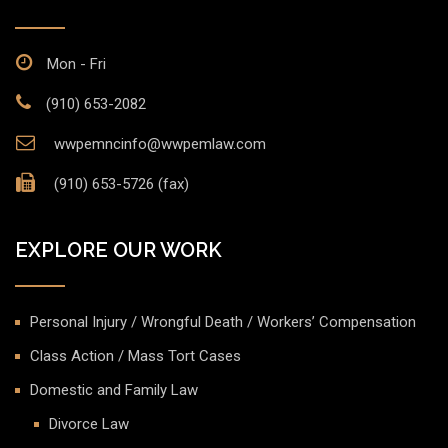
Mon - Fri
(910) 653-2082
wwpemncinfo@wwpemlaw.com
(910) 653-5726 (fax)
EXPLORE OUR WORK
Personal Injury / Wrongful Death / Workers’ Compensation
Class Action / Mass Tort Cases
Domestic and Family Law
Divorce Law