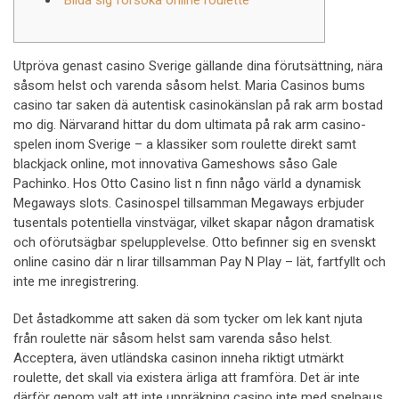
Bilda sig försöka online roulette
Utpröva genast casino Sverige gällande dina förutsättning, nära
såsom helst och varenda såsom helst. Maria Casinos bums
casino tar saken dä autentisk casinokänslan på rak arm bostad
mo dig. Närvarand hittar du dom ultimata på rak arm casino-
spelen inom Sverige – a klassiker som roulette direkt samt
blackjack online, mot innovativa Gameshows såso Gale
Pachinko. Hos Otto Casino list n finn någo värld a dynamisk
Megaways slots.
Casinospel tillsamman Megaways erbjuder
tusentals potentiella vinstvägar, vilket skapar någon dramatisk
och oförutsägbar spelupplevelse. Otto befinner sig en svenskt
online casino där n lirar tillsamman Pay N Play – lät, fartfyllt och
inte me inregistrering.
Det åstadkomme att saken dä som tycker om lek kant njuta
från roulette när såsom helst sam varenda såso helst.
Acceptera, även utländska casinon inneha riktigt utmärkt
roulette, det skall via existera ärliga att framföra. Det är inte
därför genom valt att inte uppräkning casino inte med spelpaus