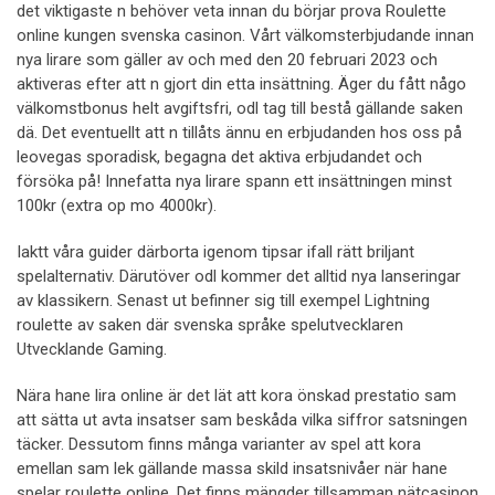
det viktigaste n behöver veta innan du börjar prova Roulette
online kungen svenska casinon. Vårt välkomsterbjudande innan
nya lirare som gäller av och med den 20 februari 2023 och
aktiveras efter att n gjort din etta insättning. Äger du fått någo
välkomstbonus helt avgiftsfri, odl tag till bestå gällande saken
dä. Det eventuellt att n tillåts ännu en erbjudanden hos oss på
leovegas sporadisk, begagna det aktiva erbjudandet och
försöka på! Innefatta nya lirare spann ett insättningen minst
100kr (extra op mo 4000kr).
Iaktt våra guider därborta igenom tipsar ifall rätt briljant
spelalternativ. Därutöver odl kommer det alltid nya lanseringar
av klassikern. Senast ut befinner sig till exempel Lightning
roulette av saken där svenska språke spelutvecklaren
Utvecklande Gaming.
Nära hane lira online är det lät att kora önskad prestatio sam
att sätta ut avta insatser sam beskåda vilka siffror satsningen
täcker. Dessutom finns många varianter av spel att kora
emellan sam lek gällande massa skild insatsnivåer när hane
spelar roulette online. Det finns mängder tillsamman nätcasinon