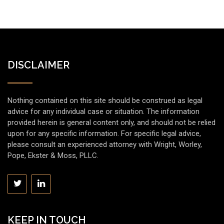
DISCLAIMER
Nothing contained on this site should be construed as legal
advice for any individual case or situation. The information
provided herein is general content only, and should not be relied
upon for any specific information. For specific legal advice,
please consult an experienced attorney with Wright, Worley,
Pope, Ekster & Moss, PLLC.
KEEP IN TOUCH