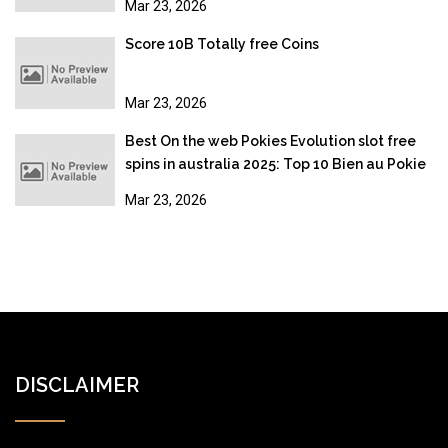
Mar 23, 2026
Score 10B Totally free Coins
Mar 23, 2026
Best On the web Pokies Evolution slot free
spins in australia 2025: Top 10 Bien au Pokie
Sites
Mar 23, 2026
DISCLAIMER