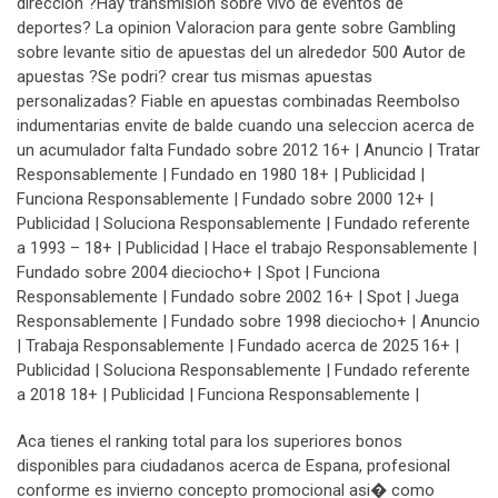
direccion ?Hay transmision sobre vivo de eventos de
deportes? La opinion Valoracion para gente sobre Gambling
sobre levante sitio de apuestas del un alrededor 500 Autor de
apuestas ?Se podri? crear tus mismas apuestas
personalizadas? Fiable en apuestas combinadas Reembolso
indumentarias envite de balde cuando una seleccion acerca de
un acumulador falta Fundado sobre 2012 16+ | Anuncio | Tratar
Responsablemente | Fundado en 1980 18+ | Publicidad |
Funciona Responsablemente | Fundado sobre 2000 12+ |
Publicidad | Soluciona Responsablemente | Fundado referente
a 1993 – 18+ | Publicidad | Hace el trabajo Responsablemente |
Fundado sobre 2004 dieciocho+ | Spot | Funciona
Responsablemente | Fundado sobre 2002 16+ | Spot | Juega
Responsablemente | Fundado sobre 1998 dieciocho+ | Anuncio
| Trabaja Responsablemente | Fundado acerca de 2025 16+ |
Publicidad | Soluciona Responsablemente | Fundado referente
a 2018 18+ | Publicidad | Funciona Responsablemente |
Aca tienes el ranking total para los superiores bonos
disponibles para ciudadanos acerca de Espana, profesional
conforme es invierno concepto promocional asi� como