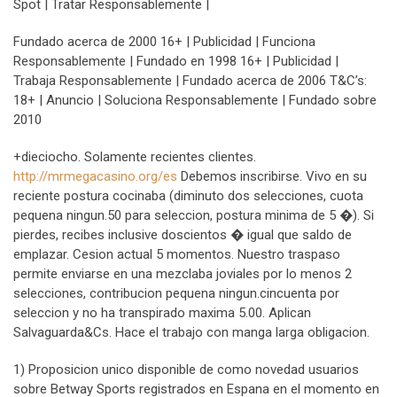
Spot | Tratar Responsablemente |
Fundado acerca de 2000 16+ | Publicidad | Funciona
Responsablemente | Fundado en 1998 16+ | Publicidad |
Trabaja Responsablemente | Fundado acerca de 2006 T&C’s:
18+ | Anuncio | Soluciona Responsablemente | Fundado sobre
2010
+dieciocho. Solamente recientes clientes.
http://mrmegacasino.org/es
Debemos inscribirse. Vivo en su
reciente postura cocinaba (diminuto dos selecciones, cuota
pequena ningun.50 para seleccion, postura minima de 5 �). Si
pierdes, recibes inclusive doscientos � igual que saldo de
emplazar. Cesion actual 5 momentos. Nuestro traspaso
permite enviarse en una mezclaba joviales por lo menos 2
selecciones, contribucion pequena ningun.cincuenta por
seleccion y no ha transpirado maxima 5.00. Aplican
Salvaguarda&Cs. Hace el trabajo con manga larga obligacion.
1) Proposicion unico disponible de como novedad usuarios
sobre Betway Sports registrados en Espana en el momento en