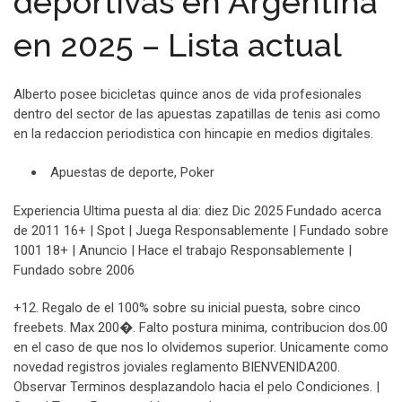
deportivas en Argentina
en 2025 – Lista actual
Alberto posee bicicletas quince anos de vida profesionales
dentro del sector de las apuestas zapatillas de tenis asi como
en la redaccion periodistica con hincapie en medios digitales.
Apuestas de deporte, Poker
Experiencia Ultima puesta al dia: diez Dic 2025 Fundado acerca
de 2011 16+ | Spot | Juega Responsablemente | Fundado sobre
1001 18+ | Anuncio | Hace el trabajo Responsablemente |
Fundado sobre 2006
+12. Regalo de el 100% sobre su inicial puesta, sobre cinco
freebets. Max 200�. Falto postura minima, contribucion dos.00
en el caso de que nos lo olvidemos superior. Unicamente como
novedad registros joviales reglamento BIENVENIDA200.
Observar Terminos desplazandolo hacia el pelo Condiciones. |