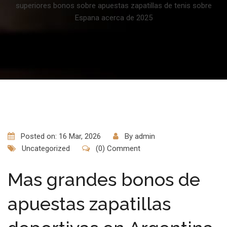
superiores bonos sobre apuestas zapatillas de tenis sobre
Espana acerca de 2025
Posted on: 16 Mar, 2026
By
admin
Uncategorized
(0) Comment
Mas grandes bonos de
apuestas zapatillas