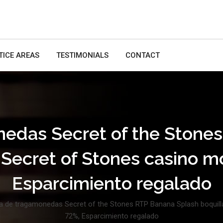
TICE AREAS
TESTIMONIALS
CONTACT
edas Secret of the Stone
n Secret of Stones casino m
Esparcimiento regalado
a de tragamonedas Secret of the Stones RTP Banana Splash boquilla
72%, Esparcimiento regalado