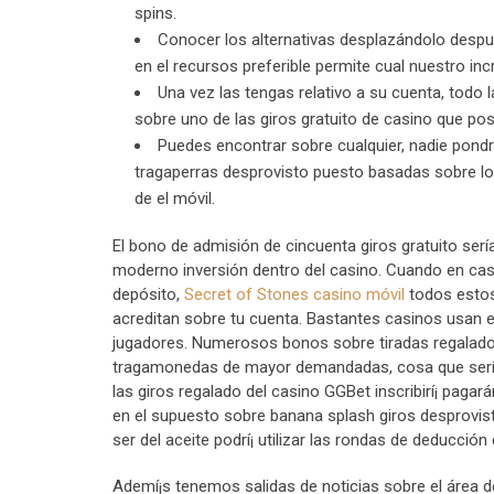
spins.
Conocer los alternativas desplazándolo despué
en el recursos preferible permite cual nuestro 
Una vez las tengas relativo a su cuenta, todo
sobre uno de las giros gratuito de casino que pos
Puedes encontrar sobre cualquier, nadie pondr
tragaperras desprovisto puesto basadas sobre lo
de el móvil.
El bono de admisión de cincuenta giros gratuito serí­
moderno inversión dentro del casino. Cuando en caso
depósito,
Secret of Stones casino móvil
todos estos
acreditan sobre tu cuenta. Bastantes casinos usan e
jugadores. Numerosos bonos sobre tiradas regalado l
tragamonedas de mayor demandadas, cosa que serí­a 
las giros regalado del casino GGBet inscribirí¡ pag
en el supuesto sobre banana splash giros desprovisto
ser del aceite podrí¡ utilizar las rondas de deducción
Ademí¡s tenemos salidas de noticias sobre el área d