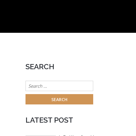
SEARCH
Search
for:
LATEST POST