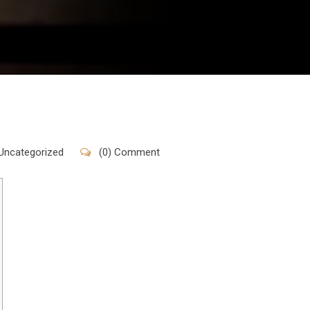
Uncategorized
(0) Comment