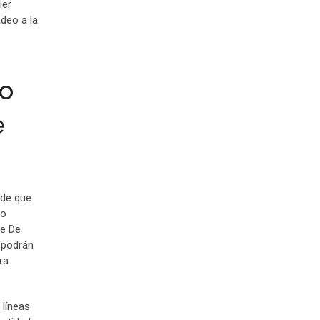
ier
deo a la
go
e
 de que
lo
de De
 podrán
ra
 líneas