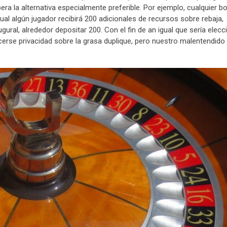
era la alternativa especialmente preferible. Por ejemplo, cualquier b
ual algún jugador recibirá 200 adicionales de recursos sobre rebaja,
ural, alrededor depositar 200. Con el fin de an igual que serí­a elecc
cerse privacidad sobre la grasa duplique, pero nuestro malentendido 