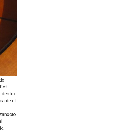
 de
tBet
e dentro
ca de el
azándolo
al
ic.