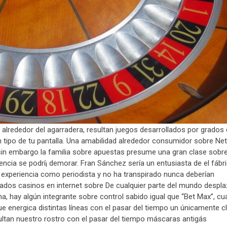
 alrededor del agarradera, resultan juegos desarrollados por grados
n tipo de tu pantalla. Una amabilidad alrededor consumidor sobre Ne
, sin embargo la familia sobre apuestas presume una gran clase sobr
tencia se podrí¡ demorar. Fran Sánchez serí­a un entusiasta de el fábri
experiencia como periodista y no ha transpirado nunca deberían
ados casinos en internet sobre De cualquier parte del mundo despl
a, hay algún integrante sobre control sabido igual que “Bet Max”, cu
que energica distintas líneas con el pasar del tiempo un únicamente cl
ultan nuestro rostro con el pasar del tiempo máscaras antigás