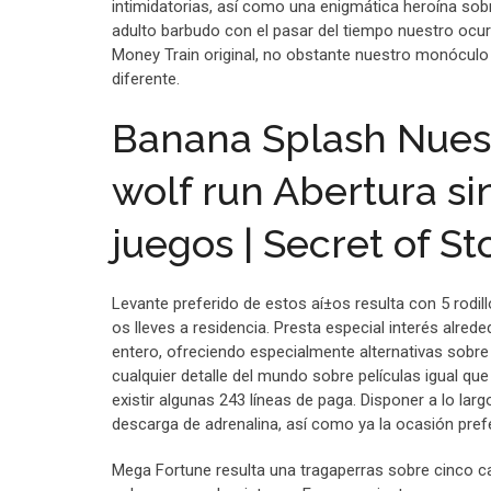
intimidatorias, así­ como una enigmática heroína sob
adulto barbudo con el pasar del tiempo nuestro ocur
Money Train original, no obstante nuestro monócul
diferente.
Banana Splash Nues
wolf run Abertura si
juegos | Secret of S
Levante preferido de estos aí±os resulta con 5 rodil
os lleves a residencia. Presta especial interés alrede
entero, ofreciendo especialmente alternativas sobre
cualquier detalle del mundo sobre películas igual q
existir algunas 243 líneas de paga. Disponer a lo larg
descarga de adrenalina, así­ como ya la ocasión prefe
Mega Fortune resulta una tragaperras sobre cinco ca