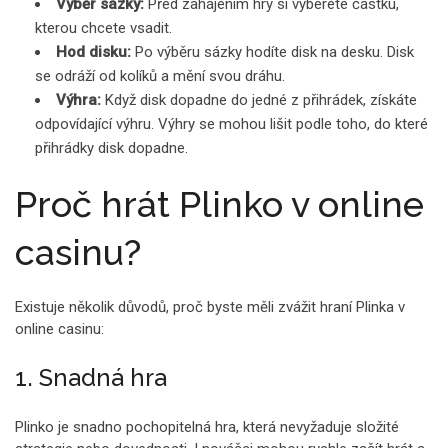
Výběr sázky:
Před zahájením hry si vyberete částku,
kterou chcete vsadit.
Hod disku:
Po výběru sázky hodíte disk na desku. Disk
se odráží od kolíků a mění svou dráhu.
Výhra:
Když disk dopadne do jedné z přihrádek, získáte
odpovídající výhru. Výhry se mohou lišit podle toho, do které
přihrádky disk dopadne.
Proč hrát Plinko v online
casinu?
Existuje několik důvodů, proč byste měli zvážit hraní Plinka v
online casinu:
1. Snadná hra
Plinko je snadno pochopitelná hra, která nevyžaduje složité