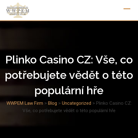
Skip
to
content
Plinko Casino CZ: Vše, co
potřebujete vědět o této
populární hře
WWPEM Law Firm
>
Blog
>
Uncategorized
>
Plinko Casino CZ:
Vše, co potřebujete vědět o této populární hře