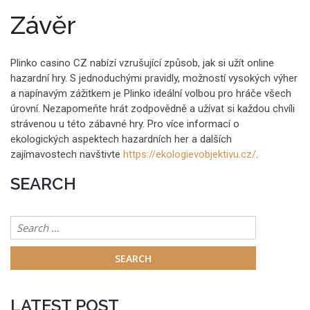
Závěr
Plinko casino CZ nabízí vzrušující způsob, jak si užít online
hazardní hry. S jednoduchými pravidly, možností vysokých výher
a napínavým zážitkem je Plinko ideální volbou pro hráče všech
úrovní. Nezapomeňte hrát zodpovědně a užívat si každou chvíli
strávenou u této zábavné hry. Pro více informací o
ekologických aspektech hazardních her a dalších
zajímavostech navštivte
https://ekologievobjektivu.cz/
.
SEARCH
Search
for:
LATEST POST