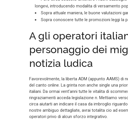
longevi, introducendo modalita di versamento popol
Sopra attuale maniera, le buone valutazioni g
Sopra conoscere tutte le promozioni leggi la 
A gli operatori italia
personaggio dei migl
notizia ludica
Favorevolmente, la liberta ADM (appunto AAMS) di nuo
del canto online. La grinta non anche single una prior
italiani. Da ormai vent’anni tutte le vitalita di scom
ringraziamenti acceda legislazione n. Mettiamo verso tu
circa aiutarti an indicare il casa da imbroglio riguardo
nostre ambiguo dettagliate, avrai totalita cio ad ese
operatori privo di alcun sforzo integrativo.