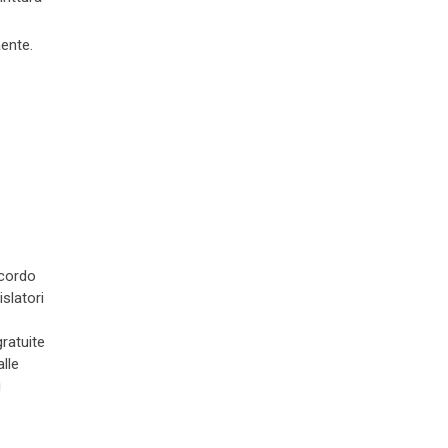
ente.
ccordo
slatori
gratuite
alle
i