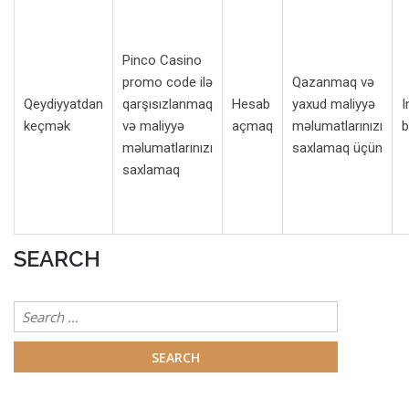
Pinco Casino
promo code ilə
Qazanmaq və
Qeydiyyatdan
qarşısızlanmaq
Hesab
yaxud maliyyə
I
keçmək
və maliyyə
açmaq
məlumatlarınızı
b
məlumatlarınızı
saxlamaq üçün
saxlamaq
SEARCH
Search
for: