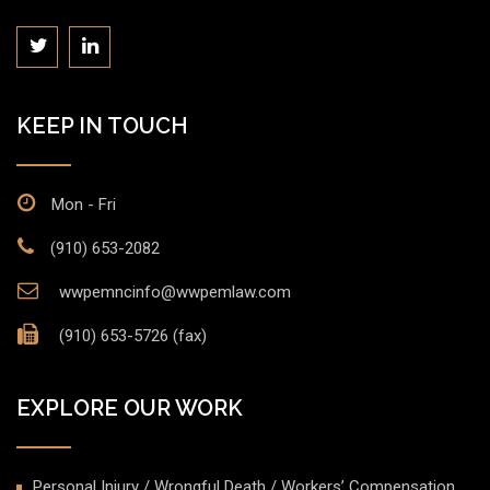
KEEP IN TOUCH
Mon - Fri
(910) 653-2082
wwpemncinfo@wwpemlaw.com
(910) 653-5726 (fax)
EXPLORE OUR WORK
Personal Injury / Wrongful Death / Workers’ Compensation