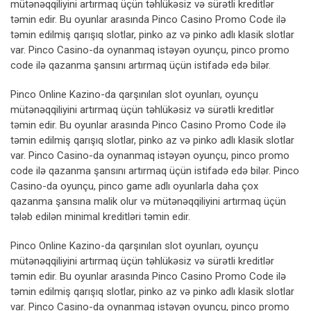
mütənəqqiliyini artırmaq üçün təhlükəsiz və sürətli kreditlər
təmin edir. Bu oyunlar arasında Pinco Casino Promo Code ilə
təmin edilmiş qarışıq slotlar, pinko az və pinko adlı klasik slotlar
var. Pinco Casino-da oynanmaq istəyən oyunçu, pinco promo
code ilə qazanma şansını artırmaq üçün istifadə edə bilər.
Pinco Online Kazino-da qarşınılan slot oyunları, oyunçu
mütənəqqiliyini artırmaq üçün təhlükəsiz və sürətli kreditlər
təmin edir. Bu oyunlar arasında Pinco Casino Promo Code ilə
təmin edilmiş qarışıq slotlar, pinko az və pinko adlı klasik slotlar
var. Pinco Casino-da oynanmaq istəyən oyunçu, pinco promo
code ilə qazanma şansını artırmaq üçün istifadə edə bilər. Pinco
Casino-da oyunçu, pinco game adlı oyunlarla daha çox
qazanma şansına malik olur və mütənəqqiliyini artırmaq üçün
tələb edilən minimal kreditləri təmin edir.
Pinco Online Kazino-da qarşınılan slot oyunları, oyunçu
mütənəqqiliyini artırmaq üçün təhlükəsiz və sürətli kreditlər
təmin edir. Bu oyunlar arasında Pinco Casino Promo Code ilə
təmin edilmiş qarışıq slotlar, pinko az və pinko adlı klasik slotlar
var. Pinco Casino-da oynanmaq istəyən oyunçu, pinco promo