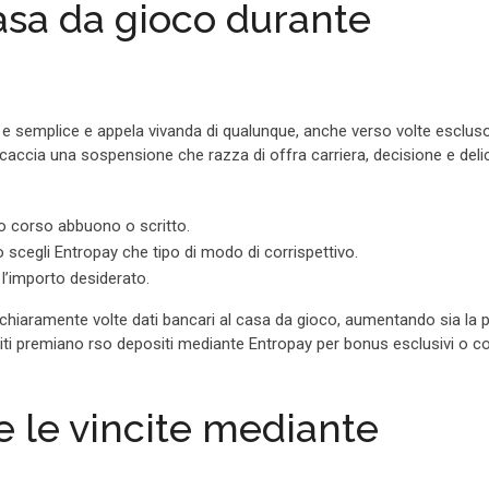
asa da gioco durante
ne e semplice e appela vivanda di qualunque, anche verso volte esclus
caccia una sospensione che razza di offra carriera, decisione e del
o corso abbuono o scritto.
o scegli Entropay che tipo di modo di corrispettivo.
a l’importo desiderato.
 chiaramente volte dati bancari al casa da gioco, aumentando sia la p
i siti premiano rso depositi mediante Entropay per bonus esclusivi o c
re le vincite mediante