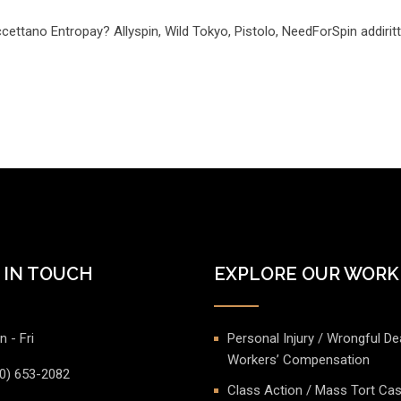
cettano Entropay? Allyspin, Wild Tokyo, Pistolo, NeedForSpin addirit
 IN TOUCH
EXPLORE OUR WORK
 - Fri
Personal Injury / Wrongful De
Workers’ Compensation
0) 653-2082
Class Action / Mass Tort Ca