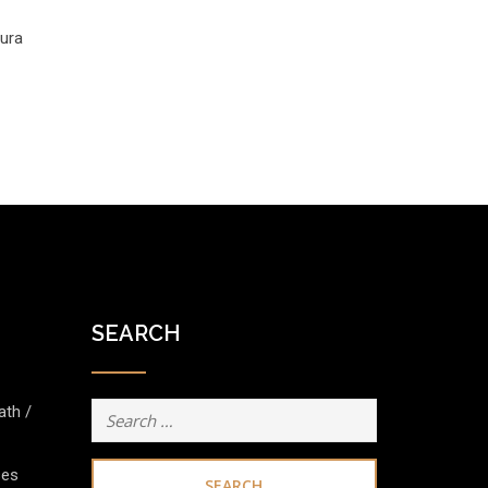
tura
SEARCH
Search
ath /
for:
ses