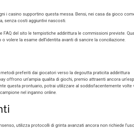
 ogni i casino supportino questa messa. Bensi, nei casa da gioco com
a, senza costi aggiuntivi nascosti.
FAQ del sito le tempistiche addirittura le commissioni previste. Qu
o volere la esame dell’identita avanti di sancire la conciliazione.
todi preferiti dai giocatori verso la degoutta praticita addirittura
pay offrono un’ampia qualita di giochi, premio attraenti ancora un’es
iante questa prontuario, potrai utilizzare al soddisfacentemente volte
 campione nel inganno online.
ti
senso, utilizza protocolli di grinta avanzati ancora non richiede l’us