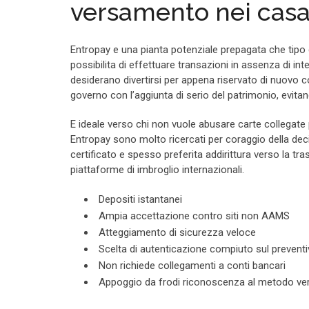
versamento nei casa
Entropay e una pianta potenziale prepagata che tipo d
possibilita di effettuare transazioni in assenza di int
desiderano divertirsi per appena riservato di nuovo co
governo con l’aggiunta di serio del patrimonio, evit
E ideale verso chi non vuole abusare carte collegate 
Entropay sono molto ricercati per coraggio della de
certificato e spesso preferita addirittura verso la t
piattaforme di imbroglio internazionali.
Depositi istantanei
Ampia accettazione contro siti non AAMS
Atteggiamento di sicurezza veloce
Scelta di autenticazione compiuto sul prevent
Non richiede collegamenti a conti bancari
Appoggio da frodi riconoscenza al metodo vers