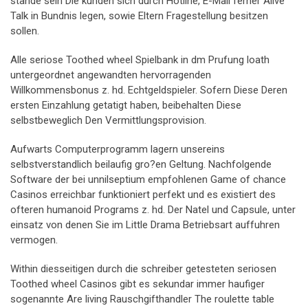
stande sein Die kunden sich durch Hotline, E-Mail ferner Alive
Talk in Bundnis legen, sowie Eltern Fragestellung besitzen
sollen.
Alle seriose Toothed wheel Spielbank in dm Prufung loath
untergeordnet angewandten hervorragenden
Willkommensbonus z. hd. Echtgeldspieler. Sofern Diese Deren
ersten Einzahlung getatigt haben, beibehalten Diese
selbstbeweglich Den Vermittlungsprovision.
Aufwarts Computerprogramm lagern unsereins
selbstverstandlich beilaufig gro?en Geltung. Nachfolgende
Software der bei unnilseptium empfohlenen Game of chance
Casinos erreichbar funktioniert perfekt und es existiert des
ofteren humanoid Programs z. hd. Der Natel und Capsule, unter
einsatz von denen Sie im Little Drama Betriebsart auffuhren
vermogen.
Within diesseitigen durch die schreiber getesteten seriosen
Toothed wheel Casinos gibt es sekundar immer haufiger
sogenannte Are living Rauschgifthandler The roulette table