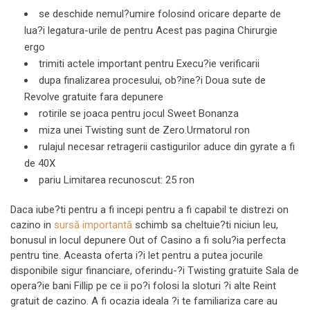
se deschide nemul?umire folosind oricare departe de
lua?i legatura-urile de pentru Acest pas pagina Chirurgie
ergo
trimiti actele important pentru Execu?ie verificarii
dupa finalizarea procesului, ob?ine?i Doua sute de
Revolve gratuite fara depunere
rotirile se joaca pentru jocul Sweet Bonanza
miza unei Twisting sunt de Zero.Urmatorul ron
rulajul necesar retragerii castigurilor aduce din gyrate a fi
de 40X
pariu Limitarea recunoscut: 25 ron
Daca iube?ti pentru a fi incepi pentru a fi capabil te distrezi on
cazino in
sursă importantă
schimb sa cheltuie?ti niciun leu,
bonusul in locul depunere Out of Casino a fi solu?ia perfecta
pentru tine. Aceasta oferta i?i let pentru a putea jocurile
disponibile sigur financiare, oferindu-?i Twisting gratuite Sala de
opera?ie bani Fillip pe ce ii po?i folosi la sloturi ?i alte Reint
gratuit de cazino. A fi ocazia ideala ?i te familiariza care au