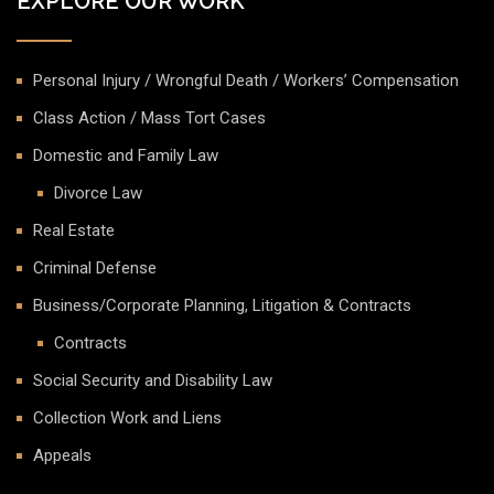
EXPLORE OUR WORK
Personal Injury / Wrongful Death / Workers’ Compensation
Class Action / Mass Tort Cases
Domestic and Family Law
Divorce Law
Real Estate
Criminal Defense
Business/Corporate Planning, Litigation & Contracts
Contracts
Social Security and Disability Law
Collection Work and Liens
Appeals