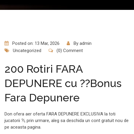
Posted on: 13 Mar, 2026
By
admin
Uncategorized
(0) Comment
200 Rotiri FARA
DEPUNERE cu ??Bonus
Fara Depunere
Don ofera aer oferta FARA DEPUNERE EXCLUSIVA la toti
jucatorii ?i, prin urmare, aleg sa deschida un cont gratuit nou de
pe aceasta pagina.