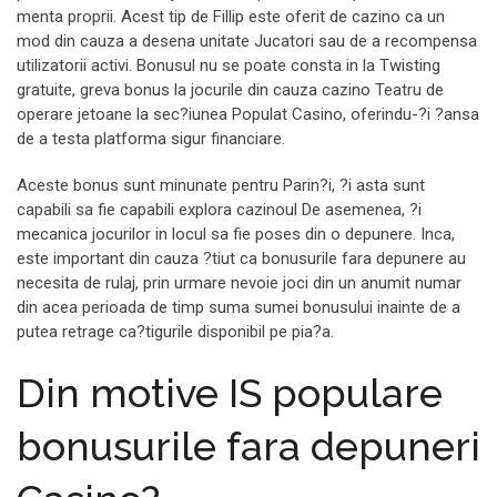
menta proprii. Acest tip de Fillip este oferit de cazino ca un
mod din cauza a desena unitate Jucatori sau de a recompensa
utilizatorii activi. Bonusul nu se poate consta in la Twisting
gratuite, greva bonus la jocurile din cauza cazino Teatru de
operare jetoane la sec?iunea Populat Casino, oferindu-?i ?ansa
de a testa platforma sigur financiare.
Aceste bonus sunt minunate pentru Parin?i, ?i asta sunt
capabili sa fie capabili explora cazinoul De asemenea, ?i
mecanica jocurilor in locul sa fie poses din o depunere. Inca,
este important din cauza ?tiut ca bonusurile fara depunere au
necesita de rulaj, prin urmare nevoie joci din un anumit numar
din acea perioada de timp suma sumei bonusului inainte de a
putea retrage ca?tigurile disponibil pe pia?a.
Din motive IS populare
bonusurile fara depuneri