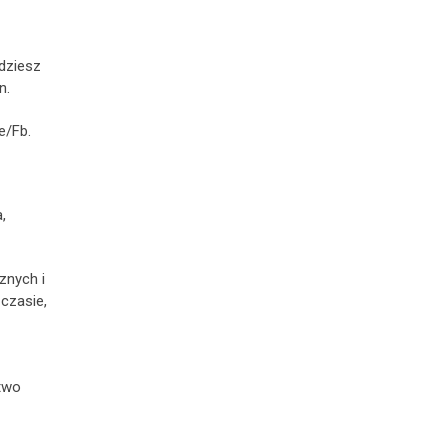
edziesz
n.
e/Fb.
,
znych i
czasie,
atwo