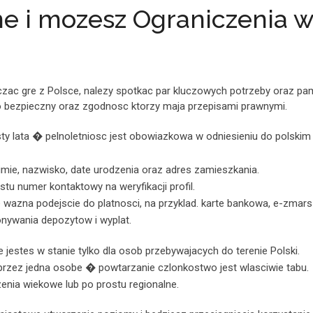
ne i mozesz Ograniczenia 
oczac gre z Polsce, nalezy spotkac par kluczowych potrzeby oraz pa
o bezpieczny oraz zgodnosc ktorzy maja przepisami prawnymi.
y lata � pelnoletniosc jest obowiazkowa w odniesieniu do polskim
imie, nazwisko, date urodzenia oraz adres zamieszkania.
tu numer kontaktowy na weryfikacji profil.
wazna podejscie do platnosci, na przyklad. karte bankowa, e-zmar
onywania depozytow i wyplat.
 jestes w stanie tylko dla osob przebywajacych do terenie Polski.
rzez jedna osobe � powtarzanie czlonkostwo jest wlasciwie tabu.
zenia wiekowe lub po prostu regionalne.