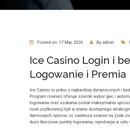
Posted on: 17 Mar, 2026
By
admin
Ice Casino Login i b
Logowanie i Premia
Ice Casino to jedno z najbardziej dynamicznych i b
Program rowniez oferuje szeroki wybor gier, i autom
logowania oraz szukania zostal maksymalnie uprosz
nowi uzytkownicy byli w stanie dostepnego atrakcy
darmowych spinow, co zwieksza szanse na zyski zost
duzo kluczowe punkty logowania, rejestracja w celu