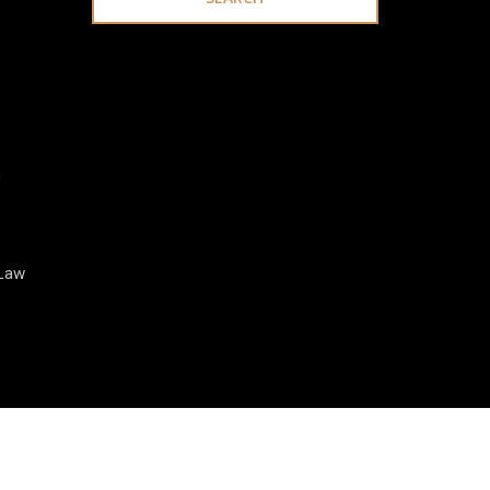
,
 Law