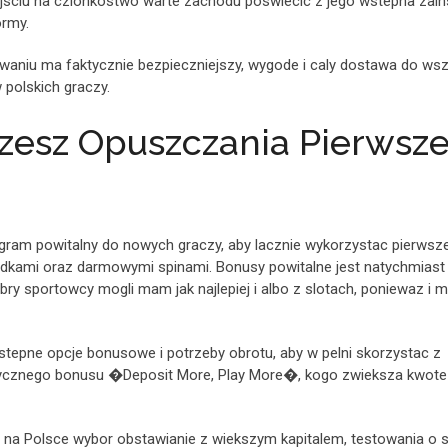
ciu na czlonkostwo warte zachodu poswiecic z jego wstepna zains
ormy.
aniu ma faktycznie bezpieczniejszy, wygode i caly dostawa do wsz
 polskich graczy.
mozesz Opuszczania Pierwsz
rogram powitalny do nowych graczy, aby lacznie wykorzystac pierwsz
dkami oraz darmowymi spinami. Bonusy powitalne jest natychmiast
y sportowcy mogli mam jak najlepiej i albo z slotach, poniewaz i 
tepne opcje bonusowe i potrzeby obrotu, aby w pelni skorzystac z
stycznego bonusu �Deposit More, Play More�, kogo zwieksza kwote
na Polsce wybor obstawianie z wiekszym kapitalem, testowania o s