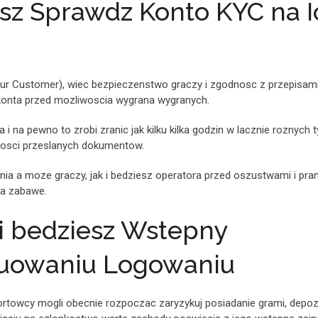
esz Sprawdz Konto KYC na I
our Customer), wiec bezpieczenstwo graczy i zgodnosc z przepisami
 konta przed mozliwoscia wygrana wygranych.
 na pewno to zrobi zranic jak kilku kilka godzin w lacznie roznych t
nosci przeslanych dokumentow.
nia a moze graczy, jak i bedziesz operatora przed oszustwami i pra
na zabawe.
i bedziesz Wstepny
nuowaniu Logowaniu
towcy mogli obecnie rozpoczac zaryzykuj posiadanie grami, depoz