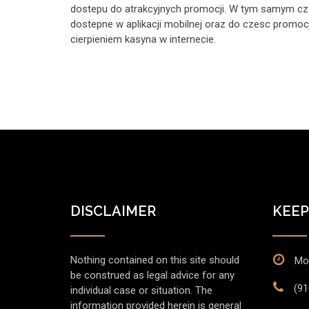
dostepu do atrakcyjnych promocji. W tym samym c
dostepne w aplikacji mobilnej oraz do czesc promoc
cierpieniem kasyna w internecie.
DISCLAIMER
KEEP
Nothing contained on this site should
Mon
be construed as legal advice for any
(91
individual case or situation. The
information provided herein is general