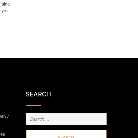
alne,
lnym
SEARCH
Search
ath /
for:
ses