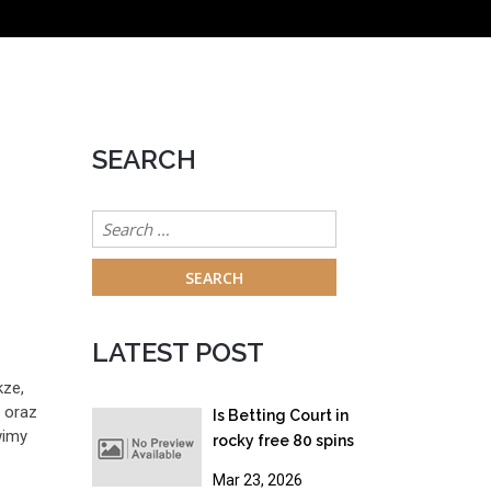
SEARCH
Search
for:
LATEST POST
kze,
 oraz
Is Betting Court in
wimy
rocky free 80 spins
australia? Gambling
Mar 23, 2026