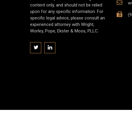
ww
content only, and should not be relied
upon for any specific information. For
(9
specific legal advice, please consult an
experienced attorney with Wright,
Worley, Pope, Ekster & Moss, PLLC.