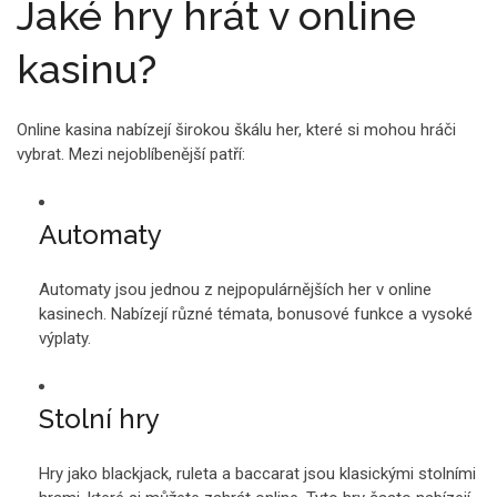
Jaké hry hrát v online
kasinu?
Online kasina nabízejí širokou škálu her, které si mohou hráči
vybrat. Mezi nejoblíbenější patří:
Automaty
Automaty jsou jednou z nejpopulárnějších her v online
kasinech. Nabízejí různé témata, bonusové funkce a vysoké
výplaty.
Stolní hry
Hry jako blackjack, ruleta a baccarat jsou klasickými stolními