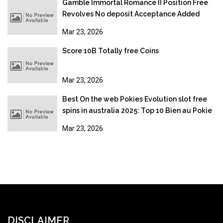
Gamble Immortal Romance II Position Free
Revolves No deposit Acceptance Added
bonus
Mar 23, 2026
Score 10B Totally free Coins
Mar 23, 2026
Best On the web Pokies Evolution slot free
spins in australia 2025: Top 10 Bien au Pokie
Sites
Mar 23, 2026
DISCLAIMER