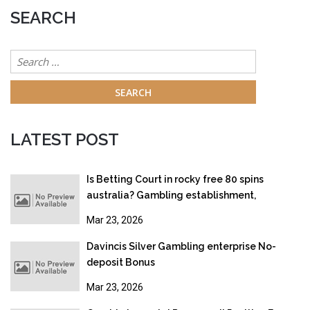
SEARCH
Search
for:
LATEST POST
Is Betting Court in rocky free 80 spins
australia? Gambling establishment,
Gambling & Online gambling Legislation
Mar 23, 2026
2026
Davincis Silver Gambling enterprise No-
deposit Bonus
Mar 23, 2026