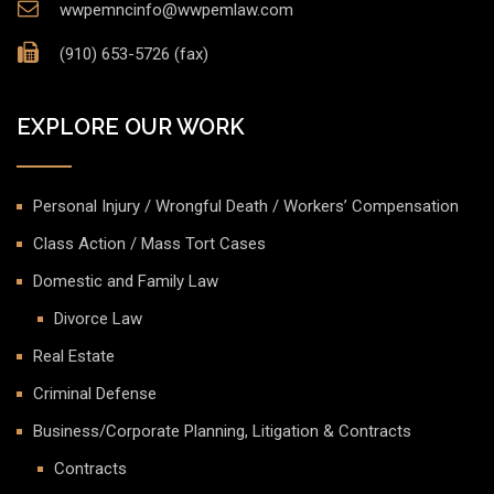
wwpemncinfo@wwpemlaw.com
(910) 653-5726 (fax)
EXPLORE OUR WORK
Personal Injury / Wrongful Death / Workers’ Compensation
Class Action / Mass Tort Cases
Domestic and Family Law
Divorce Law
Real Estate
Criminal Defense
Business/Corporate Planning, Litigation & Contracts
Contracts