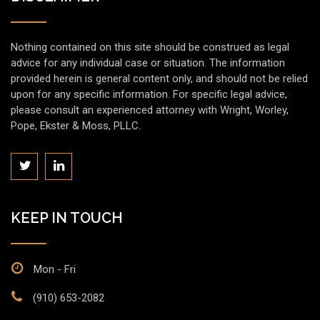
Nothing contained on this site should be construed as legal
advice for any individual case or situation. The information
provided herein is general content only, and should not be relied
upon for any specific information. For specific legal advice,
please consult an experienced attorney with Wright, Worley,
Pope, Ekster & Moss, PLLC.
KEEP IN TOUCH
Mon - Fri
(910) 653-2082