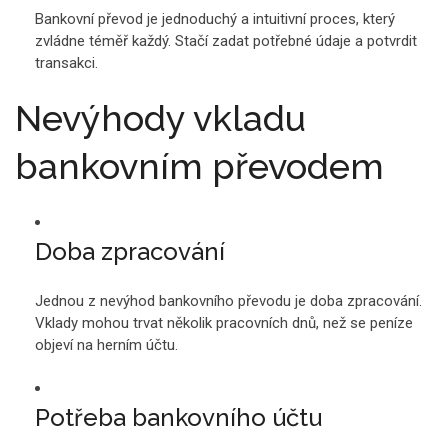
Bankovní převod je jednoduchý a intuitivní proces, který
zvládne téměř každý. Stačí zadat potřebné údaje a potvrdit
transakci.
Nevýhody vkladu
bankovním převodem
Doba zpracování
Jednou z nevýhod bankovního převodu je doba zpracování.
Vklady mohou trvat několik pracovních dnů, než se peníze
objeví na herním účtu.
Potřeba bankovního účtu