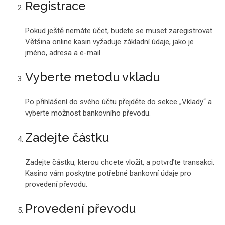
Registrace
Pokud ještě nemáte účet, budete se muset zaregistrovat.
Většina online kasin vyžaduje základní údaje, jako je
jméno, adresa a e-mail.
Vyberte metodu vkladu
Po přihlášení do svého účtu přejděte do sekce „Vklady“ a
vyberte možnost bankovního převodu.
Zadejte částku
Zadejte částku, kterou chcete vložit, a potvrďte transakci.
Kasino vám poskytne potřebné bankovní údaje pro
provedení převodu.
Provedení převodu