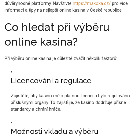
důvěryhodné platformy. Navštivte
https://makoka.cz/
pro více
informací a tipy na nejlepší online kasina v České republice.
Co hledat při výběru
online kasina?
Při výběru online kasina je důležité zvážit několik faktorů:
Licencování a regulace
Zajistěte, aby kasino mělo platnou licenci a bylo regulováno
příslušnými orgány. To zajišťuje, že kasino dodržuje přísné
standardy a chrání hráče.
Možnosti vkladu a výběru