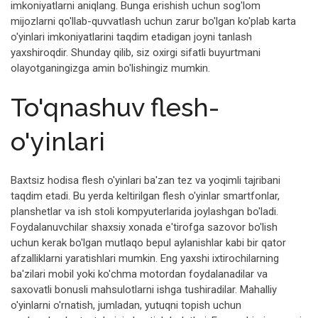
imkoniyatlarni aniqlang. Bunga erishish uchun sog'lom
mijozlarni qo'llab-quvvatlash uchun zarur bo'lgan ko'plab karta
o'yinlari imkoniyatlarini taqdim etadigan joyni tanlash
yaxshiroqdir. Shunday qilib, siz oxirgi sifatli buyurtmani
olayotganingizga amin bo'lishingiz mumkin.
To'qnashuv flesh-
o'yinlari
Baxtsiz hodisa flesh o'yinlari ba'zan tez va yoqimli tajribani
taqdim etadi. Bu yerda keltirilgan flesh o'yinlar smartfonlar,
planshetlar va ish stoli kompyuterlarida joylashgan bo'ladi.
Foydalanuvchilar shaxsiy xonada e'tirofga sazovor bo'lish
uchun kerak bo'lgan mutlaqo bepul aylanishlar kabi bir qator
afzalliklarni yaratishlari mumkin. Eng yaxshi ixtirochilarning
ba'zilari mobil yoki ko'chma motordan foydalanadilar va
saxovatli bonusli mahsulotlarni ishga tushiradilar. Mahalliy
o'yinlarni o'rnatish, jumladan, yutuqni topish uchun