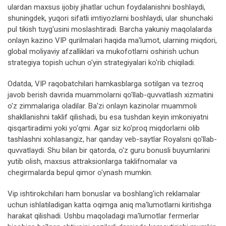
ulardan maxsus ijobiy jihatlar uchun foydalanishni boshlaydi,
shuningdek, yuqori sifatli imtiyozlarni boshlaydi, ular shunchaki
pul tikish tuyg'usini moslashtiradi. Barcha yakuniy maqolalarda
onlayn kazino VIP qurilmalari haqida ma'lumot, ularning miqdori,
global moliyaviy afzalliklari va mukofotlarni oshirish uchun
strategiya topish uchun o'yin strategiyalari ko'rib chiqiladi.
Odatda, VIP raqobatchilari hamkasblarga sotilgan va tezroq
javob berish davrida muammolarni qo'llab-quvvatlash xizmatini
o'z zimmalariga oladilar. Ba'zi onlayn kazinolar muammoli
shakllanishni taklif qilishadi, bu esa tushdan keyin imkoniyatni
qisqartiradimi yoki yo'qmi. Agar siz ko'proq miqdorlarni olib
tashlashni xohlasangiz, har qanday veb-saytlar Royalsni qo'llab-
quvvatlaydi. Shu bilan bir qatorda, o'z guru bonusli buyumlarini
yutib olish, maxsus attraksionlarga taklifnomalar va
chegirmalarda bepul qimor o'ynash mumkin.
Vip ishtirokchilari ham bonuslar va boshlang'ich reklamalar
uchun ishlatiladigan katta oqimga aniq ma'lumotlarni kiritishga
harakat qilishadi. Ushbu maqoladagi ma'lumotlar fermerlar