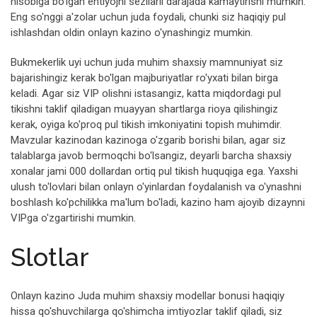
hisobiga bo'lgan ehtiyojni sezilarli darajada kamaytirishi mumkin.
Eng so'nggi a'zolar uchun juda foydali, chunki siz haqiqiy pul
ishlashdan oldin onlayn kazino o'ynashingiz mumkin.
Bukmekerlik uyi uchun juda muhim shaxsiy mamnuniyat siz
bajarishingiz kerak bo'lgan majburiyatlar ro'yxati bilan birga
keladi. Agar siz VIP olishni istasangiz, katta miqdordagi pul
tikishni taklif qiladigan muayyan shartlarga rioya qilishingiz
kerak, oyiga ko'proq pul tikish imkoniyatini topish muhimdir.
Mavzular kazinodan kazinoga o'zgarib borishi bilan, agar siz
talablarga javob bermoqchi bo'lsangiz, deyarli barcha shaxsiy
xonalar jami 000 dollardan ortiq pul tikish huquqiga ega. Yaxshi
ulush to'lovlari bilan onlayn o'yinlardan foydalanish va o'ynashni
boshlash ko'pchilikka ma'lum bo'ladi, kazino ham ajoyib dizaynni
VIPga o'zgartirishi mumkin.
Slotlar
Onlayn kazino Juda muhim shaxsiy modellar bonusi haqiqiy
hissa qo'shuvchilarga qo'shimcha imtiyozlar taklif qiladi, siz