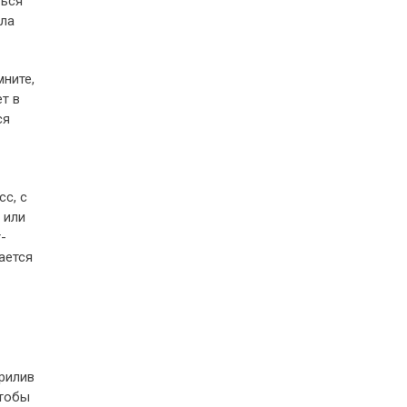
ться
ала
ните,
т в
ся
с, с
 или
-
ается
рилив
чтобы