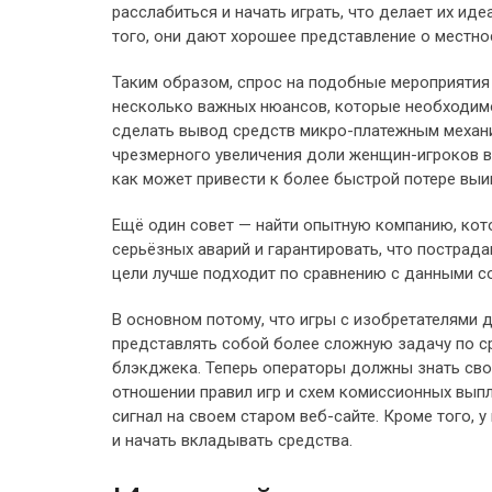
расслабиться и начать играть, что делает их и
того, они дают хорошее представление о местнос
Таким образом, спрос на подобные мероприятия в
несколько важных нюансов, которые необходимо
сделать вывод средств микро-платежным механи
чрезмерного увеличения доли женщин-игроков в 
как может привести к более быстрой потере выи
Ещё один совет — найти опытную компанию, кото
серьёзных аварий и гарантировать, что пострада
цели лучше подходит по сравнению с данными со
В основном потому, что игры с изобретателями 
представлять собой более сложную задачу по с
блэкджека. Теперь операторы должны знать сво
отношении правил игр и схем комиссионных вып
сигнал на своем старом веб-сайте. Кроме того,
и начать вкладывать средства.