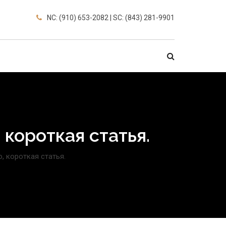
NC: (910) 653-2082 | SC: (843) 281-9901
 короткая статья.
, короткая статья.