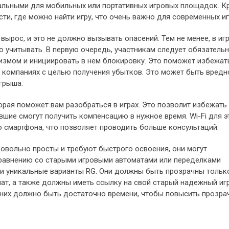
деальными для мобильных или портативных игровых площадок. К
ти, где можно найти игру, что очень важно для современных и
ырос, и это не должно вызывать опасений. Тем не менее, в игр
 учитывать. В первую очередь, участникам следует обязатель
змом и инициировать в нем блокировку. Это поможет избежат
компаниях с целью получения убытков. Это может быть вредно
грыша.
рая поможет вам разобраться в играх. Это позволит избежать
вшие смогут получить компенсацию в нужное время. Wi-Fi для э
 смартфона, что позволяет проводить больше консультаций.
довольно просты и требуют быстрого освоения, они могут
равнению со старыми игровыми автоматами или переделками
и уникальные варианты RG. Они должны быть прозрачны тольк
лат, а также должны иметь ссылку на свой старый надежный иг
 у них должно быть достаточно времени, чтобы повысить прозра