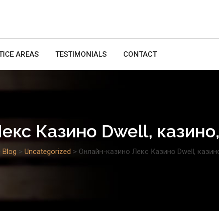
TICE AREAS
TESTIMONIALS
CONTACT
кс Казино Dwell, казино,
>
Blog
>
Uncategorized
>
Онлайн-казино Лекс Казино Dwell, казино