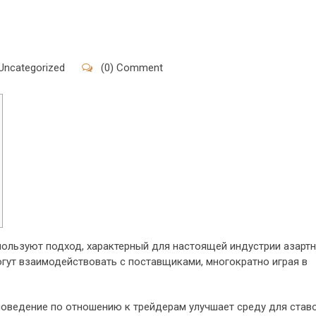
Uncategorized
(0) Comment
льзуют подход, характерный для настоящей индустрии азартн
гут взаимодействовать с поставщиками, многократно играя в
оведение по отношению к трейдерам улучшает среду для ставо