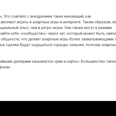
. Это совпало с внедрением таких инноваций, как
воляют играть в азартные игры в интернете. Таким образом, 
циальный опыт, чем в ретро-играх. Они также могут в режиме
найти себе «сообщество» через чат, который может быть связа
о общности, что делает азартные игры более захватывающими.
ные сделки будут ощущаться гораздо сильнее, поэтому азартн
живыми дилерами называется «рим и карты». Большинство таких
фонах.