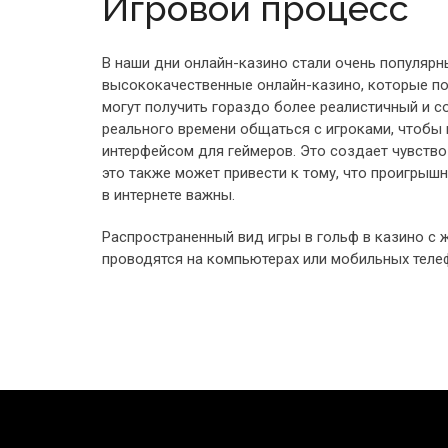
Игровой процесс
В наши дни онлайн-казино стали очень популярны
высококачественные онлайн-казино, которые поз
могут получить гораздо более реалистичный и со
реального времени общаться с игроками, чтобы 
интерфейсом для геймеров. Это создает чувств
это также может привести к тому, что проигрыш
в интернете важны.
Распространенный вид игры в гольф в казино с 
проводятся на компьютерах или мобильных теле