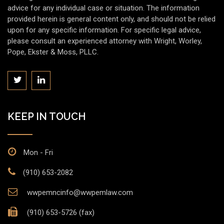
advice for any individual case or situation. The information
provided herein is general content only, and should not be relied
upon for any specific information. For specific legal advice,
please consult an experienced attorney with Wright, Worley,
Pope, Ekster & Moss, PLLC.
KEEP IN TOUCH
Mon - Fri
(910) 653-2082
wwpemncinfo@wwpemlaw.com
(910) 653-5726 (fax)