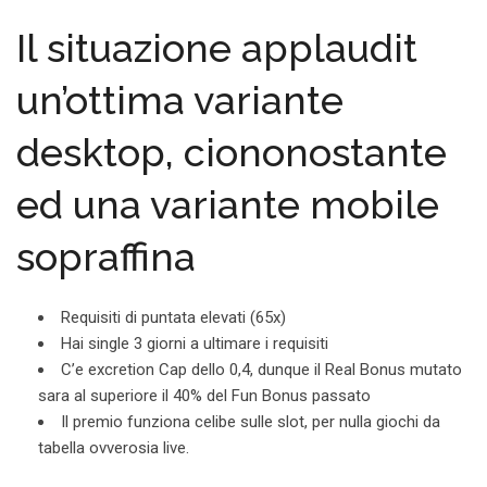
Il situazione applaudit
un’ottima variante
desktop, ciononostante
ed una variante mobile
sopraffina
Requisiti di puntata elevati (65x)
Hai single 3 giorni a ultimare i requisiti
C’e excretion Cap dello 0,4, dunque il Real Bonus mutato
sara al superiore il 40% del Fun Bonus passato
Il premio funziona celibe sulle slot, per nulla giochi da
tabella ovverosia live.