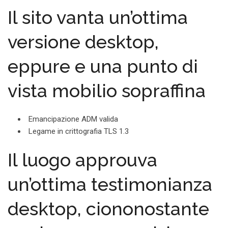
Il sito vanta un’ottima
versione desktop,
eppure e una punto di
vista mobilio sopraffina
Emancipazione ADM valida
Legame in crittografia TLS 1.3
Il luogo approuva
un’ottima testimonianza
desktop, ciononostante