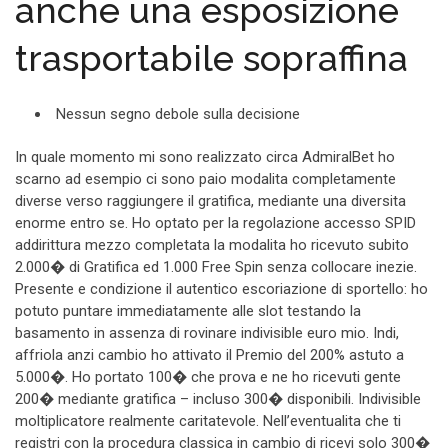
anche una esposizione
trasportabile sopraffina
Nessun segno debole sulla decisione
In quale momento mi sono realizzato circa AdmiralBet ho
scarno ad esempio ci sono paio modalita completamente
diverse verso raggiungere il gratifica, mediante una diversita
enorme entro se. Ho optato per la regolazione accesso SPID
addirittura mezzo completata la modalita ho ricevuto subito
2.000� di Gratifica ed 1.000 Free Spin senza collocare inezie.
Presente e condizione il autentico escoriazione di sportello: ho
potuto puntare immediatamente alle slot testando la
basamento in assenza di rovinare indivisible euro mio. Indi,
affriola anzi cambio ho attivato il Premio del 200% astuto a
5.000�. Ho portato 100� che prova e ne ho ricevuti gente
200� mediante gratifica – incluso 300� disponibili. Indivisible
moltiplicatore realmente caritatevole. Nell’eventualita che ti
registri con la procedura classica in cambio di ricevi solo 300�