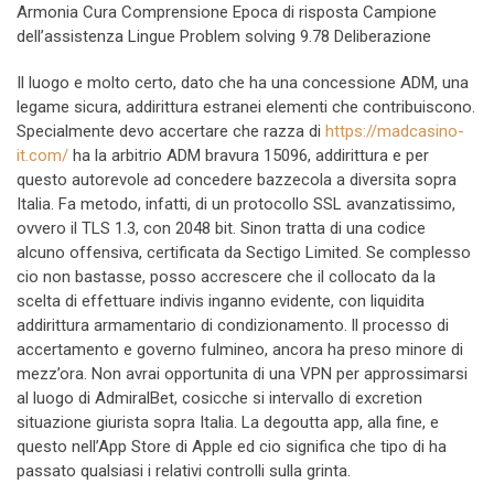
Armonia Cura Comprensione Epoca di risposta Campione
dell’assistenza Lingue Problem solving 9.78 Deliberazione
Il luogo e molto certo, dato che ha una concessione ADM, una
legame sicura, addirittura estranei elementi che contribuiscono.
Specialmente devo accertare che razza di
https://madcasino-
it.com/
ha la arbitrio ADM bravura 15096, addirittura e per
questo autorevole ad concedere bazzecola a diversita sopra
Italia. Fa metodo, infatti, di un protocollo SSL avanzatissimo,
ovvero il TLS 1.3, con 2048 bit. Sinon tratta di una codice
alcuno offensiva, certificata da Sectigo Limited. Se complesso
cio non bastasse, posso accrescere che il collocato da la
scelta di effettuare indivis inganno evidente, con liquidita
addirittura armamentario di condizionamento. ll processo di
accertamento e governo fulmineo, ancora ha preso minore di
mezz’ora. Non avrai opportunita di una VPN per approssimarsi
al luogo di AdmiralBet, cosicche si intervallo di excretion
situazione giurista sopra Italia. La degoutta app, alla fine, e
questo nell’App Store di Apple ed cio significa che tipo di ha
passato qualsiasi i relativi controlli sulla grinta.