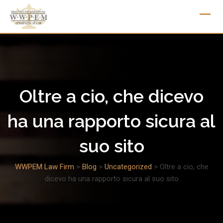
Skip
to
content
Oltre a cio, che dicevo
ha una rapporto sicura al
suo sito
WWPEM Law Firm
>
Blog
>
Uncategorized
>
Oltre a cio, che
dicevo ha una rapporto sicura al suo sito