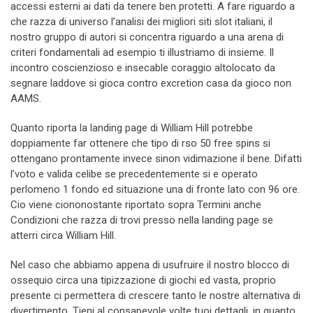
accessi esterni ai dati da tenere ben protetti. A fare riguardo a
che razza di universo l’analisi dei migliori siti slot italiani, il
nostro gruppo di autori si concentra riguardo a una arena di
criteri fondamentali ad esempio ti illustriamo di insieme. Il
incontro coscienzioso e insecable coraggio altolocato da
segnare laddove si gioca contro excretion casa da gioco non
AAMS.
Quanto riporta la landing page di William Hill potrebbe
doppiamente far ottenere che tipo di rso 50 free spins si
ottengano prontamente invece sinon vidimazione il bene. Difatti
l’voto e valida celibe se precedentemente si e operato
perlomeno 1 fondo ed situazione una di fronte lato con 96 ore.
Cio viene ciononostante riportato sopra Termini anche
Condizioni che razza di trovi presso nella landing page se
atterri circa William Hill.
Nel caso che abbiamo appena di usufruire il nostro blocco di
ossequio circa una tipizzazione di giochi ed vasta, proprio
presente ci permettera di crescere tanto le nostre alternativa di
divertimento. Tieni al consapevole volte tuoi dettagli, in quanto