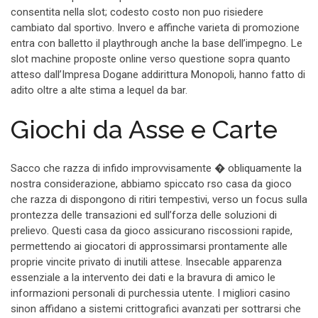
consentita nella slot; codesto costo non puo risiedere
cambiato dal sportivo. Invero e affinche varieta di promozione
entra con balletto il playthrough anche la base dell’impegno. Le
slot machine proposte online verso questione sopra quanto
atteso dall’Impresa Dogane addirittura Monopoli, hanno fatto di
adito oltre a alte stima a lequel da bar.
Giochi da Asse e Carte
Sacco che razza di infido improvvisamente � obliquamente la
nostra considerazione, abbiamo spiccato rso casa da gioco
che razza di dispongono di ritiri tempestivi, verso un focus sulla
prontezza delle transazioni ed sull’forza delle soluzioni di
prelievo. Questi casa da gioco assicurano riscossioni rapide,
permettendo ai giocatori di approssimarsi prontamente alle
proprie vincite privato di inutili attese. Insecable apparenza
essenziale a la intervento dei dati e la bravura di amico le
informazioni personali di purchessia utente. I migliori casino
sinon affidano a sistemi crittografici avanzati per sottrarsi che