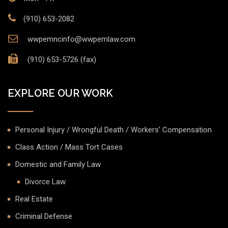
(910) 653-2082
wwpemncinfo@wwpemlaw.com
(910) 653-5726 (fax)
EXPLORE OUR WORK
Personal Injury / Wrongful Death / Workers’ Compensation
Class Action / Mass Tort Cases
Domestic and Family Law
Divorce Law
Real Estate
Criminal Defense