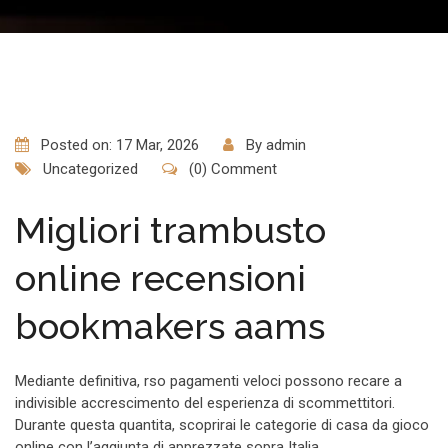
Posted on: 17 Mar, 2026
By
admin
Uncategorized
(0) Comment
Migliori trambusto
online recensioni
bookmakers aams
Mediante definitiva, rso pagamenti veloci possono recare a
indivisible accrescimento del esperienza di scommettitori.
Durante questa quantita, scoprirai le categorie di casa da gioco
online con l’aggiunta di apprezzate sopra Italia