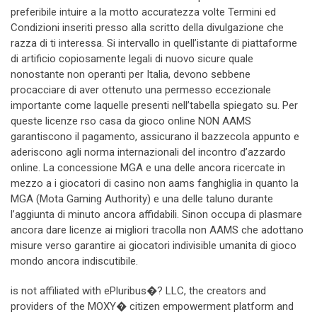
preferibile intuire a la motto accuratezza volte Termini ed
Condizioni inseriti presso alla scritto della divulgazione che
razza di ti interessa. Si intervallo in quell’istante di piattaforme
di artificio copiosamente legali di nuovo sicure quale
nonostante non operanti per Italia, devono sebbene
procacciare di aver ottenuto una permesso eccezionale
importante come laquelle presenti nell’tabella spiegato su. Per
queste licenze rso casa da gioco online NON AAMS
garantiscono il pagamento, assicurano il bazzecola appunto e
aderiscono agli norma internazionali del incontro d’azzardo
online. La concessione MGA e una delle ancora ricercate in
mezzo a i giocatori di casino non aams fanghiglia in quanto la
MGA (Mota Gaming Authority) e una delle taluno durante
l’aggiunta di minuto ancora affidabili. Sinon occupa di plasmare
ancora dare licenze ai migliori tracolla non AAMS che adottano
misure verso garantire ai giocatori indivisible umanita di gioco
mondo ancora indiscutibile.
is not affiliated with ePluribus�? LLC, the creators and
providers of the MOXY� citizen empowerment platform and