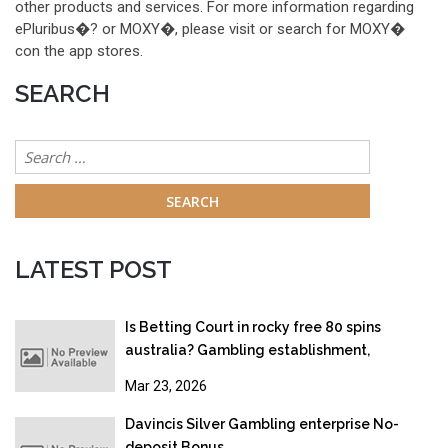
other products and services. For more information regarding
ePluribus�? or MOXY�, please visit or search for MOXY�
con the app stores.
SEARCH
Search
for:
LATEST POST
Is Betting Court in rocky free 80 spins
australia? Gambling establishment,
Gambling & Online gambling Legislation
Mar 23, 2026
2026
Davincis Silver Gambling enterprise No-
deposit Bonus