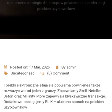
roznorodne strategie dla zakupow polaczone na preferencji
polskich uzytkownikow
Posted on: 17 Mar, 2026
By
admin
Uncategorized
(0) Comment
Torebki elektroniczne staja sie popularna powinienes takze
rozwazyc wsrod jeden z graczy. Zapewniamy Skrill, Neteller,
Jeton oraz MiFinity, ktore zapewniaja blyskawiczne transakcje.
Dodatkowo obslugujemy BLIK – ulubiona sposob na polskich
uzytkownikow.