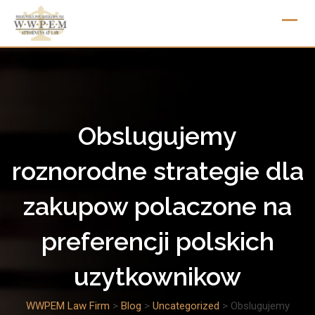
Skip
to
content
Obslugujemy
roznorodne strategie dla
zakupow polaczone na
preferencji polskich
uzytkownikow
WWPEM Law Firm
>
Blog
>
Uncategorized
>
Obslugujemy