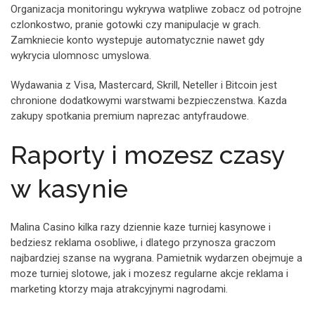
Organizacja monitoringu wykrywa watpliwe zobacz od potrojne
czlonkostwo, pranie gotowki czy manipulacje w grach.
Zamkniecie konto wystepuje automatycznie nawet gdy
wykrycia ulomnosc umyslowa.
Wydawania z Visa, Mastercard, Skrill, Neteller i Bitcoin jest
chronione dodatkowymi warstwami bezpieczenstwa. Kazda
zakupy spotkania premium naprezac antyfraudowe.
Raporty i mozesz czasy
w kasynie
Malina Casino kilka razy dziennie kaze turniej kasynowe i
bedziesz reklama osobliwe, i dlatego przynosza graczom
najbardziej szanse na wygrana. Pamietnik wydarzen obejmuje a
moze turniej slotowe, jak i mozesz regularne akcje reklama i
marketing ktorzy maja atrakcyjnymi nagrodami.