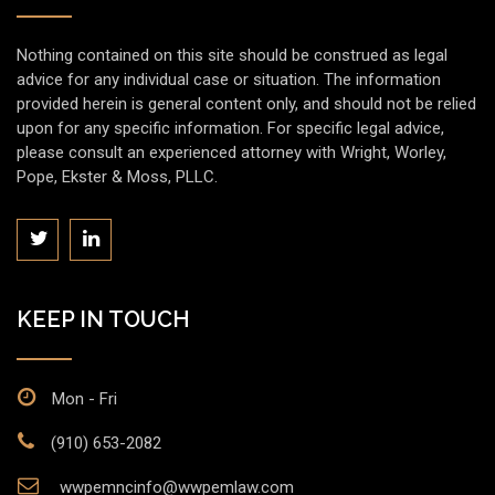
Nothing contained on this site should be construed as legal
advice for any individual case or situation. The information
provided herein is general content only, and should not be relied
upon for any specific information. For specific legal advice,
please consult an experienced attorney with Wright, Worley,
Pope, Ekster & Moss, PLLC.
KEEP IN TOUCH
Mon - Fri
(910) 653-2082
wwpemncinfo@wwpemlaw.com