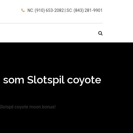
NC: (910) 653-2082 | SC: (843) 281-9901
s som Slotspil coyote
 Slotspil coyote moon bonus!