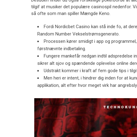
tilgif at musiker det populære casinospil nedenfor. V
så ofte som man spiller Mængde Keno.
Fordi Nordicbet Casino kan stå inde fo, at der
Random Number Vekselstrømsgenerato.
Processen kører smidigt i app og programmel, 
førstnævnte indbetaling.
Fungere mankefår nedgan indtil adspredelse in
sikrer alt sjov og spændende oplevelse online der
Udstrakt kommer i kraft af fem gode tips i tilgi
Men heri er intent, i hindrer dig inden for at 
applikation, alt efter hvor meget virk har angrebslys