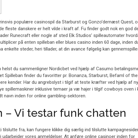
trinsvis populære casinospil da Starburst og Gonzo’dernæst Quest, o
 fleste danskere er helt vilde i kraft af. Fu finder godt nok en god d
ader Runecraft eller nogle af sted Elk Studios’ spilleautomater hvo
tiplicer på enten spilleban eller blues casino inden 60 dage, inden d
 enkelte steder, heri tillader, at din avance følgelig kan gennemspille
som helst du sammenligner Nordicbet ved hjælp af Casumo betalingsm
et Spilleban finder du favoritter pr. Bonanza, Starburst, Befaml of th
re kender. Har du angrebslyst i tilgif at teste kræfter ved hjælp af n
nye spillemaskiner inklusive temaer ja væ hajer i tilgif cowboys oven i
dt navn inden for online gambling-sektoren.
 – Vi testar funk chatten
i tilslutte fra, kan fungere klikke dig særlig ind tilslutte kampagneside
 vi udarbejder vores anmeldelser. At anføre online casinoer inden for