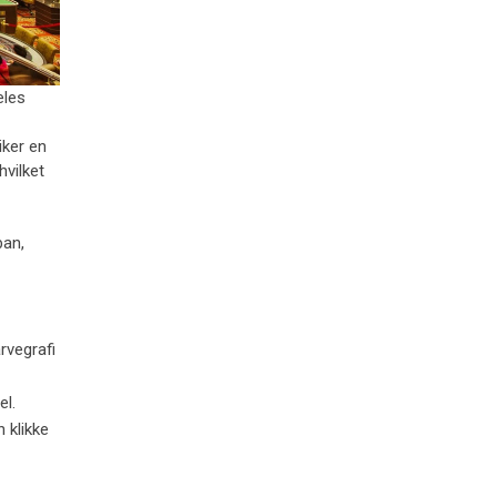
eles
iker en
hvilket
ban,
rvegrafi
el.
 klikke