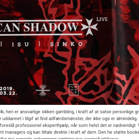
k, heri er ansvarlige sikken gambling, i kraft af at satse personlige g
 uddannet i tilgif at find adfærdsmønster, der ikke ogs er almindelig,
ler foreslå professionel eksperthjælp, når som helst det er nødvendigt. 
 managers og kan tiltale direkte i kraft af dem. Den he støtte booke
eller ma seneste oplysninger omkring nye casinofunktioner.