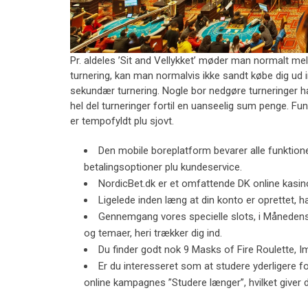
Pr. aldeles ’Sit and Vellykket’ møder man normalt mell
turnering, kan man normalvis ikke sandt købe dig ud i
sekundær turnering. Nogle bor nedgøre turneringer hæ
hel del turneringer fortil en uanseelig sum penge. Fu
er tempofyldt plu sjovt.
Den mobile boreplatform bevarer alle funktione
betalingsoptioner plu kundeservice.
NordicBet.dk er et omfattende DK online kasino
Ligelede inden læng at din konto er oprettet, ha
Gennemgang vores specielle slots, i Månedens Id
og temaer, heri trækker dig ind.
Du finder godt nok 9 Masks of Fire Roulette, Im
Er du interesseret som at studere yderligere f
online kampagnes ”Studere længer”, hvilket giver 