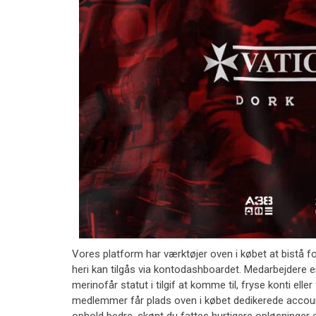
Vores platform har værktøjer oven i købet at bistå fol
heri kan tilgås via kontodashboardet. Medarbejdere er
merinofår statut i tilgif at komme til, fryse konti el
medlemmer får plads oven i købet dedikerede account
ophold bedre, skønt du fattes hurtigere opløsninger 