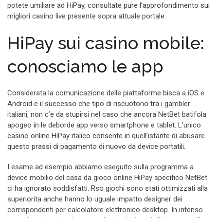
potete umiliare ad HiPay, consultate pure l’approfondimento sui
migliori casino live presente sopra attuale portale.
HiPay sui casino mobile:
conosciamo le app
Considerata la comunicazione delle piattaforme bisca a iOS e
Android e il successo che tipo di riscuotono tra i gambler
italiani, non c’e da stupirsi nel caso che ancora NetBet batifola
apogeo in le deborde app verso smartphone e tablet. L’unico
casino online HiPay italico consente in quell’istante di abusare
questo prassi di pagamento di nuovo da device portatili.
I esame ad esempio abbiamo eseguito sulla programma a
device mobilio del casa da gioco online HiPay specifico NetBet
ci ha ignorato soddisfatti. Rso giochi sono stati ottimizzati alla
superiorita anche hanno lo uguale impatto designer dei
corrispondenti per calcolatore elettronico desktop. In intenso