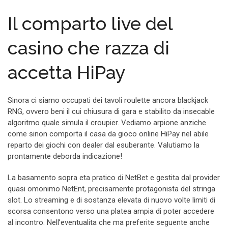
Il comparto live del
casino che razza di
accetta HiPay
Sinora ci siamo occupati dei tavoli roulette ancora blackjack
RNG, ovvero beni il cui chiusura di gara e stabilito da insecable
algoritmo quale simula il croupier. Vediamo arpione anziche
come sinon comporta il casa da gioco online HiPay nel abile
reparto dei giochi con dealer dal esuberante. Valutiamo la
prontamente deborda indicazione!
La basamento sopra eta pratico di NetBet e gestita dal provider
quasi omonimo NetEnt, precisamente protagonista del stringa
slot. Lo streaming e di sostanza elevata di nuovo volte limiti di
scorsa consentono verso una platea ampia di poter accedere
al incontro. Nell’eventualita che ma preferite seguente anche