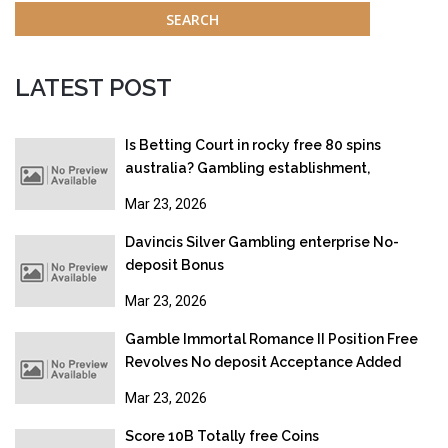
LATEST POST
Is Betting Court in rocky free 80 spins
australia? Gambling establishment,
Gambling & Online gambling Legislation
Mar 23, 2026
2026
Davincis Silver Gambling enterprise No-
deposit Bonus
Mar 23, 2026
Gamble Immortal Romance II Position Free
Revolves No deposit Acceptance Added
bonus
Mar 23, 2026
Score 10B Totally free Coins