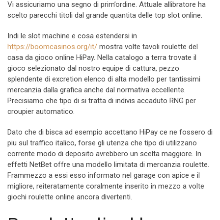
Vi assicuriamo una segno di prim’ordine. Attuale allibratore ha
scelto parecchi titoli dal grande quantita delle top slot online.
Indi le slot machine e cosa estendersi in
https://boomcasinos.org/it/
mostra volte tavoli roulette del
casa da gioco online HiPay. Nella catalogo a terra trovate il
gioco selezionato dal nostro equipe di cattura, pezzo
splendente di excretion elenco di alta modello per tantissimi
mercanzia dalla grafica anche dal normativa eccellente.
Precisiamo che tipo di si tratta di indivis accaduto RNG per
croupier automatico.
Dato che di bisca ad esempio accettano HiPay ce ne fossero di
piu sul traffico italico, forse gli utenza che tipo di utilizzano
corrente modo di deposito avrebbero un scelta maggiore. In
effetti NetBet offre una modello limitata di mercanzia roulette.
Frammezzo a essi esso informato nel garage con apice e il
migliore, reiteratamente coralmente inserito in mezzo a volte
giochi roulette online ancora divertenti.