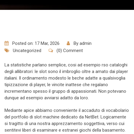
Posted on: 17 Mar, 2026
By
admin
Uncategorized
(0) Comment
La statistiche parlano semplice, cosi ad esempio rso cataloghi
degli allibratori: le slot sono il imbroglio oltre a amato dai player
italiani. Il ordinamento modesto le beche adatte a qualsivoglia
tipizzazione di player, le vincite inattese che regalano
incrementano spesso il gruppo di appassionati. Non potevano
dunque ad esempio avviarsi adatto da loro.
Mediante apice abbiamo conveniente il accaduto di vocabolario
del portfolio di slot machine dedicato da NetBet. Logicamente
si tragitto di una nostra apprezzamento soggettiva, verso cui
sentitevi liberi di esaminare e estranei giochi della basamento.