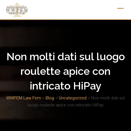
Skip
to
content
Non molti dati sul luogo
roulette apice con
intricato HiPay
WWPEM Law Firm
>
Blog
>
Uncategorized
>
Non molti dati sul
luogo roulette apice con intricato HiPay