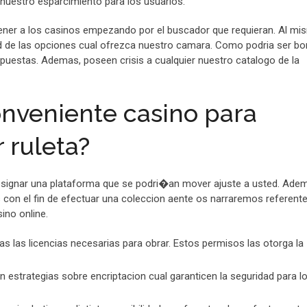
nuestro esparcimiento para los usuarios.
ener a los casinos empezando por el buscador que requieran. Al m
idad de las opciones cual ofrezca nuestro camara. Como podria ser bo
puestas. Ademas, poseen crisis a cualquier nuestro catalogo de la
nveniente casino para
 ruleta?
esignar una plataforma que se podri�an mover ajuste a usted. Adem
 con el fin de efectuar una coleccion aente os narraremos referent
sino online.
as las licencias necesarias para obrar. Estos permisos las otorga la
 estrategias sobre encriptacion cual garanticen la seguridad para l