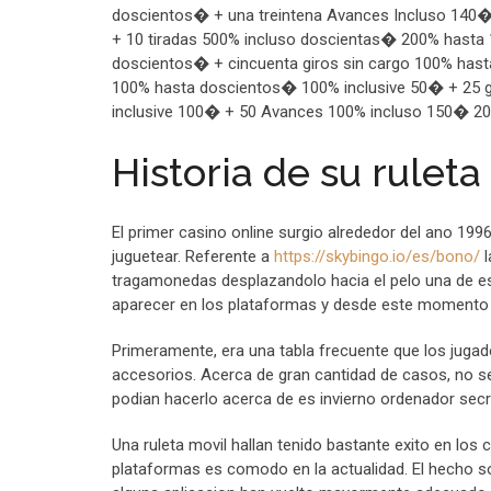
doscientos� + una treintena Avances Incluso 140�
+ 10 tiradas 500% incluso doscientas� 200% hasta
doscientos� + cincuenta giros sin cargo 100% hast
100% hasta doscientos� 100% inclusive 50� + 25 g
inclusive 100� + 50 Avances 100% incluso 150� 2
Historia de su rulet
El primer casino online surgio alrededor del ano 19
juguetear. Referente a
https://skybingo.io/es/bono/
l
tragamonedas desplazandolo hacia el pelo una de es
aparecer en los plataformas y desde este momento
Primeramente, era una tabla frecuente que los jugad
accesorios. Acerca de gran cantidad de casos, no se
podian hacerlo acerca de es invierno ordenador secre
Una ruleta movil hallan tenido bastante exito en los 
plataformas es comodo en la actualidad. El hecho so