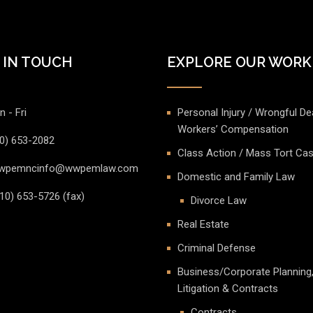
 IN TOUCH
EXPLORE OUR WORK
 - Fri
Personal Injury / Wrongful De
Workers’ Compensation
0) 653-2082
Class Action / Mass Tort Ca
pemncinfo@wwpemlaw.com
Domestic and Family Law
10) 653-5726 (fax)
Divorce Law
Real Estate
Criminal Defense
Business/Corporate Planning
Litigation & Contracts
Contracts