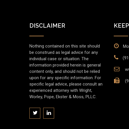
DISCLAIMER
KEEP
Nothing contained on this site should
Mon
be construed as legal advice for any
(91
individual case or situation. The
information provided herein is general
ww
content only, and should not be relied
upon for any specific information. For
(9
specific legal advice, please consult an
experienced attorney with Wright,
Worley, Pope, Ekster & Moss, PLLC.