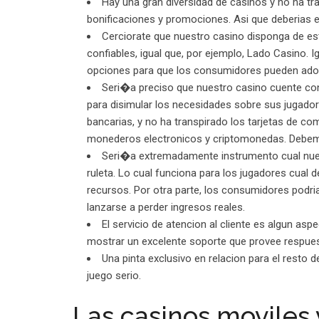
Hay una gran diversidad de casinos y no ha tra
bonificaciones y promociones. Asi que deberias exp
Cerciorate que nuestro casino disponga de est
confiables, igual que, por ejemplo, Lado Casino.
opciones para que los consumidores pueden adop
Seri�a preciso que nuestro casino cuente con
para disimular los necesidades sobre sus jugado
bancarias, y no ha transpirado los tarjetas de c
monederos electronicos y criptomonedas. Debemos
Seri�a extremadamente instrumento cual nuest
ruleta. Lo cual funciona para los jugadores cual 
recursos. Por otra parte, los consumidores podri
lanzarse a perder ingresos reales.
El servicio de atencion al cliente es algun as
mostrar un excelente soporte que provee respues
Una pinta exclusivo en relacion para el resto
juego serio.
Las casinos moviles v