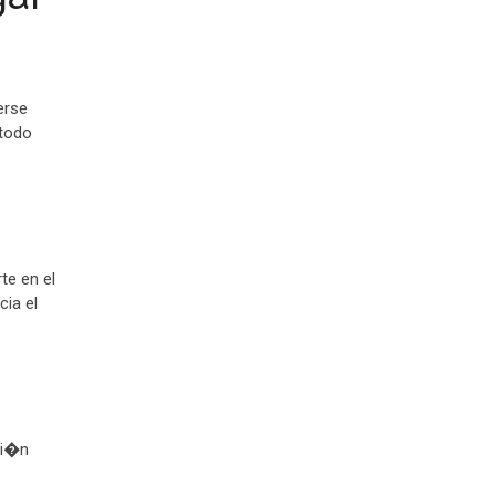
erse
 todo
te en el
ia el
li�n