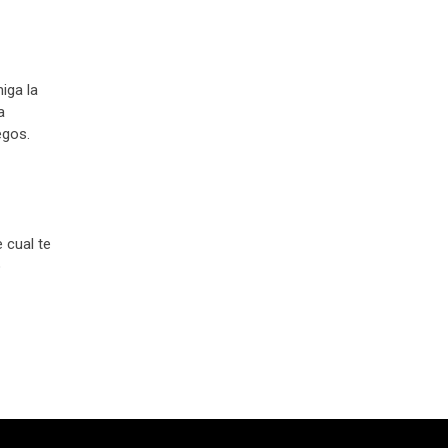
iga la
a
egos.
 cual te
o