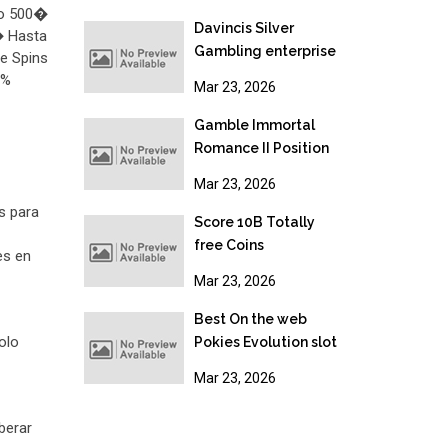
establishment,
so 500�
Gambling & Online
Davincis Silver
� Hasta
gambling Legislation
Gambling enterprise
e Spins
2026
No-deposit Bonus
0%
Mar 23, 2026
Gamble Immortal
Romance II Position
Free Revolves No
Mar 23, 2026
deposit Acceptance
s para
Added bonus
Score 10B Totally
free Coins
es en
Mar 23, 2026
Best On the web
olo
Pokies Evolution slot
free spins in australia
Mar 23, 2026
2025: Top 10 Bien au
Pokie Sites
berar