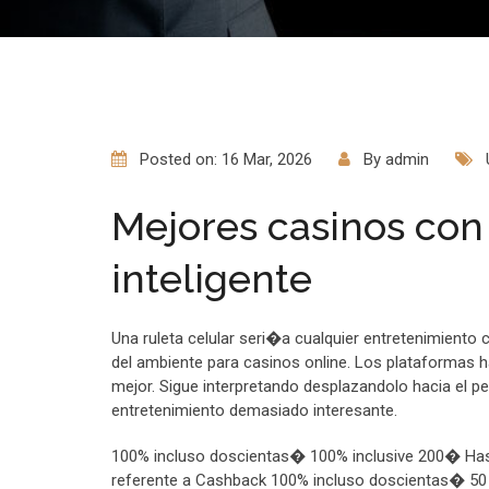
Posted on: 16 Mar, 2026
By
admin
Mejores casinos con
inteligente
Una ruleta celular seri�a cualquier entretenimiento
del ambiente para casinos online. Los plataformas ha
mejor. Sigue interpretando desplazandolo hacia el p
entretenimiento demasiado interesante.
100% incluso doscientas� 100% inclusive 200� Ha
referente a Cashback 100% incluso doscientas� 50 g