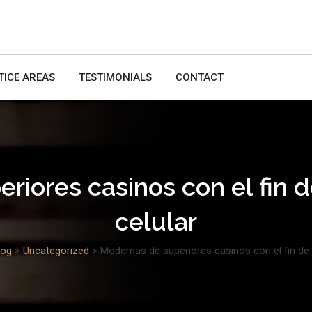
TICE AREAS
TESTIMONIALS
CONTACT
iores casinos con el fin de
celular
log
>
Uncategorized
>
Modernas de superiores casinos con el fin de ju