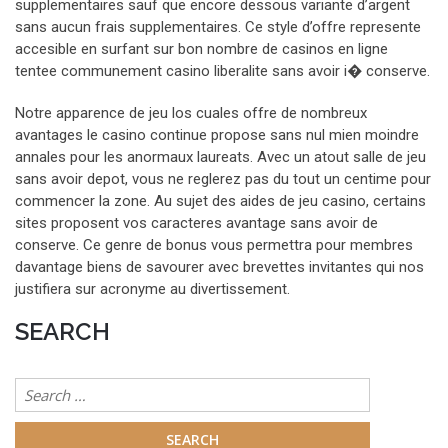
supplementaires sauf que encore dessous variante d’argent
sans aucun frais supplementaires. Ce style d’offre represente
accesible en surfant sur bon nombre de casinos en ligne
tentee communement casino liberalite sans avoir i� conserve.
Notre apparence de jeu los cuales offre de nombreux
avantages le casino continue propose sans nul mien moindre
annales pour les anormaux laureats. Avec un atout salle de jeu
sans avoir depot, vous ne reglerez pas du tout un centime pour
commencer la zone. Au sujet des aides de jeu casino, certains
sites proposent vos caracteres avantage sans avoir de
conserve. Ce genre de bonus vous permettra pour membres
davantage biens de savourer avec brevettes invitantes qui nos
justifiera sur acronyme au divertissement.
SEARCH
Search
for: