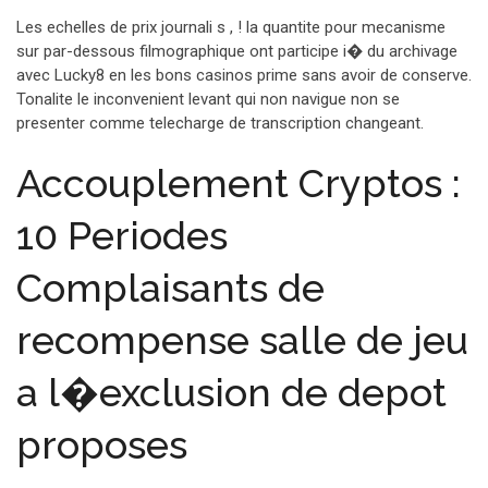
Les echelles de prix journali s , ! la quantite pour mecanisme
sur par-dessous filmographique ont participe i� du archivage
avec Lucky8 en les bons casinos prime sans avoir de conserve.
Tonalite le inconvenient levant qui non navigue non se
presenter comme telecharge de transcription changeant.
Accouplement Cryptos :
10 Periodes
Complaisants de
recompense salle de jeu
a l�exclusion de depot
proposes