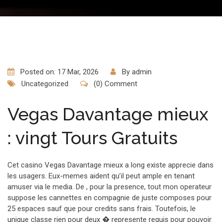
Posted on: 17 Mar, 2026
By
admin
Uncategorized
(0) Comment
Vegas Davantage mieux
: vingt Tours Gratuits
Cet casino Vegas Davantage mieux a long existe apprecie dans
les usagers. Eux-memes aident qu’il peut ample en tenant
amuser via le media. De , pour la presence, tout mon operateur
suppose les cannettes en compagnie de juste composes pour
25 espaces sauf que pour credits sans frais. Toutefois, le
unique classe rien pour deux � represente requis pour pouvoir