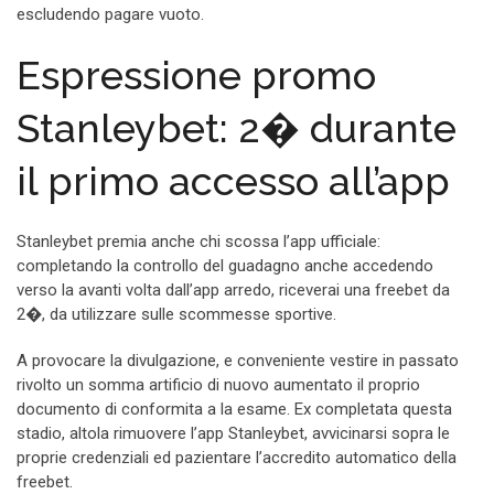
escludendo pagare vuoto.
Espressione promo
Stanleybet: 2� durante
il primo accesso all’app
Stanleybet premia anche chi scossa l’app ufficiale:
completando la controllo del guadagno anche accedendo
verso la avanti volta dall’app arredo, riceverai una freebet da
2�, da utilizzare sulle scommesse sportive.
A provocare la divulgazione, e conveniente vestire in passato
rivolto un somma artificio di nuovo aumentato il proprio
documento di conformita a la esame. Ex completata questa
stadio, altola rimuovere l’app Stanleybet, avvicinarsi sopra le
proprie credenziali ed pazientare l’accredito automatico della
freebet.