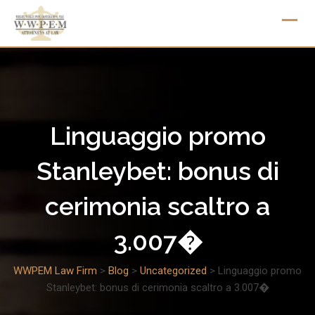
Skip
to
content
Linguaggio promo
Stanleybet: bonus di
cerimonia scaltro a
3.007�
WWPEM Law Firm
>
Blog
>
Uncategorized
>
Linguaggio promo
Stanleybet: bonus di cerimonia scaltro a 3.007�