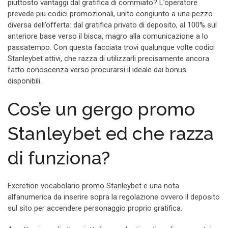
piuttosto vantaggi dal gratifica di commiato? L’operatore
prevede piu codici promozionali, unito congiunto a una pezzo
diversa dell’offerta: dal gratifica privato di deposito, al 100% sul
anteriore base verso il bisca, magro alla comunicazione a lo
passatempo. Con questa facciata trovi qualunque volte codici
Stanleybet attivi, che razza di utilizzarli precisamente ancora
fatto conoscenza verso procurarsi il ideale dai bonus
disponibili.
Cos’e un gergo promo
Stanleybet ed che razza
di funziona?
Excretion vocabolario promo Stanleybet e una nota
alfanumerica da inserire sopra la regolazione ovvero il deposito
sul sito per accendere personaggio proprio gratifica.