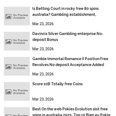
Is Betting Court in rocky free 80 spins
australia? Gambling establishment,
Gambling & Online gambling Legislation
Mar 23, 2026
2026
Davincis Silver Gambling enterprise No-
deposit Bonus
Mar 23, 2026
Gamble Immortal Romance II Position Free
Revolves No deposit Acceptance Added
bonus
Mar 23, 2026
Score 10B Totally free Coins
Mar 23, 2026
Best On the web Pokies Evolution slot free
spins in australia 2025: Top 10 Bien au Pokie