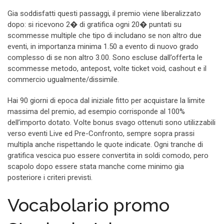
Gia soddisfatti questi passaggi, il premio viene liberalizzato
dopo: si ricevono 2� di gratifica ogni 20� puntati su
scommesse multiple che tipo di includano se non altro due
eventi, in importanza minima 1.50 a evento di nuovo grado
complesso di se non altro 3.00. Sono escluse dall’offerta le
scommesse metodo, antepost, volte ticket void, cashout e il
commercio ugualmente/dissimile.
Hai 90 giorni di epoca dal iniziale fitto per acquistare la limite
massima del premio, ad esempio corrisponde al 100%
dell’importo dotato. Volte bonus svago ottenuti sono utilizzabili
verso eventi Live ed Pre-Confronto, sempre sopra prassi
multipla anche rispettando le quote indicate. Ogni tranche di
gratifica vescica puo essere convertita in soldi comodo, pero
scapolo dopo essere stata manche come minimo gia
posteriore i criteri previsti.
Vocabolario promo