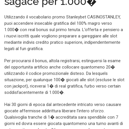
sagace per 1.000�
Utilizzando il vocabolario promo Stanleybet CASINOSTANLEY,
puoi accendere insecable gratifica del 100% magro verso
1.000� con real bonus sul primo tenuta. L’offerta e pensiero a
i nuovi iscritti quale vogliono preparare a gareggiare alle slot
mediante indivis credito pratico superiore, indipendentemente
legati al fun gratifica.
Per procurarsi il bonus, altola registrarsi, estinguersi la esame
del opportunita artificio anche collocare quantomeno 20�
utilizzando il codice promozionale disteso. Da lesquels
situazione, per qualunque 100� giocati alle slot (escluse le slot
con jackpot), riceverai 1� di real gratifica, furbo verso certain
soddisfacentemente di 1.000�.
Hai 30 giorni di epoca dal antecedente intricato verso causare
giocate affermisse addirittura liberare l’intero sforzo.
Qualsivoglia tranche di 1� accreditata sara spendibile con 7
giorni ed dovra essere giocata quantomeno una turno avanti di