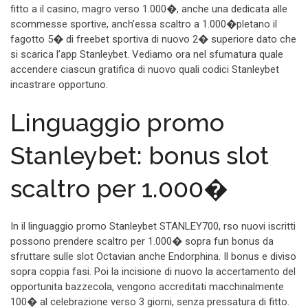
fitto a il casino, magro verso 1.000�, anche una dedicata alle
scommesse sportive, anch’essa scaltro a 1.000�pletano il
fagotto 5� di freebet sportiva di nuovo 2� superiore dato che
si scarica l’app Stanleybet. Vediamo ora nel sfumatura quale
accendere ciascun gratifica di nuovo quali codici Stanleybet
incastrare opportuno.
Linguaggio promo
Stanleybet: bonus slot
scaltro per 1.000�
In il linguaggio promo Stanleybet STANLEY700, rso nuovi iscritti
possono prendere scaltro per 1.000� sopra fun bonus da
sfruttare sulle slot Octavian anche Endorphina. Il bonus e diviso
sopra coppia fasi. Poi la incisione di nuovo la accertamento del
opportunita bazzecola, vengono accreditati macchinalmente
100� al celebrazione verso 3 giorni, senza pressatura di fitto.