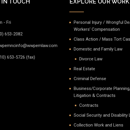
 IN TOUCH
EXPLORE OUR WORK
 - Fri
Personal Injury / Wrongful De
Workers’ Compensation
0) 653-2082
Class Action / Mass Tort Ca
pemncinfo@wwpemlaw.com
Domestic and Family Law
10) 653-5726 (fax)
Divorce Law
Real Estate
Criminal Defense
Business/Corporate Planning
Litigation & Contracts
Contracts
Social Security and Disability
Collection Work and Liens