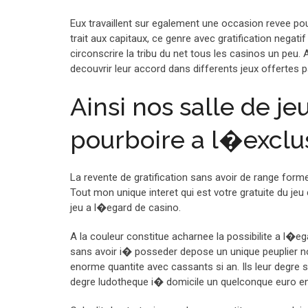
Eux travaillent sur egalement une occasion revee pou
trait aux capitaux, ce genre avec gratification negat
circonscrire la tribu du net tous les casinos un peu.
decouvrir leur accord dans differents jeux offertes pa
Ainsi nos salle de je
pourboire a l�exclu
La revente de gratification sans avoir de range forme
Tout mon unique interet qui est votre gratuite du j
jeu a l�egard de casino.
A la couleur constitue acharnee la possibilite a l�e
sans avoir i� posseder depose un unique peuplier n
enorme quantite avec cassants si an. Ils leur degre
degre ludotheque i� domicile un quelconque euro en