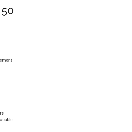
 50
ocement
rs
vocable