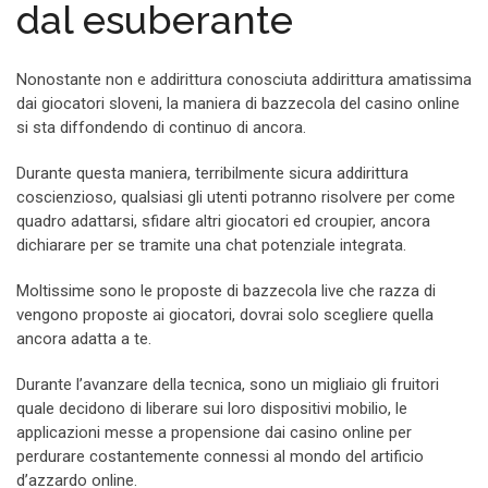
dal esuberante
Nonostante non e addirittura conosciuta addirittura amatissima
dai giocatori sloveni, la maniera di bazzecola del casino online
si sta diffondendo di continuo di ancora.
Durante questa maniera, terribilmente sicura addirittura
coscienzioso, qualsiasi gli utenti potranno risolvere per come
quadro adattarsi, sfidare altri giocatori ed croupier, ancora
dichiarare per se tramite una chat potenziale integrata.
Moltissime sono le proposte di bazzecola live che razza di
vengono proposte ai giocatori, dovrai solo scegliere quella
ancora adatta a te.
Durante l’avanzare della tecnica, sono un migliaio gli fruitori
quale decidono di liberare sui loro dispositivi mobilio, le
applicazioni messe a propensione dai casino online per
perdurare costantemente connessi al mondo del artificio
d’azzardo online.