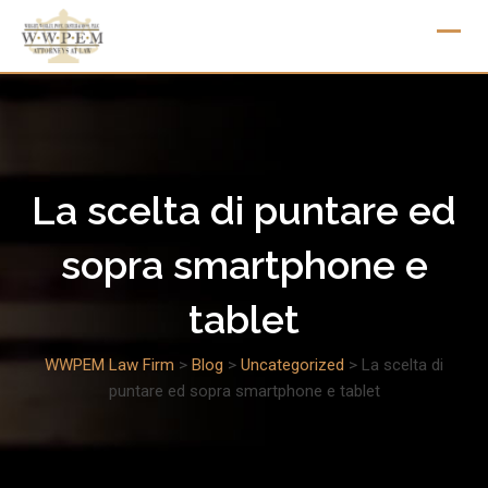
Skip
to
content
La scelta di puntare ed
sopra smartphone e
tablet
WWPEM Law Firm
>
Blog
>
Uncategorized
>
La scelta di
puntare ed sopra smartphone e tablet