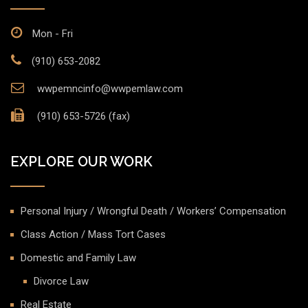
Mon - Fri
(910) 653-2082
wwpemncinfo@wwpemlaw.com
(910) 653-5726 (fax)
EXPLORE OUR WORK
Personal Injury / Wrongful Death / Workers’ Compensation
Class Action / Mass Tort Cases
Domestic and Family Law
Divorce Law
Real Estate