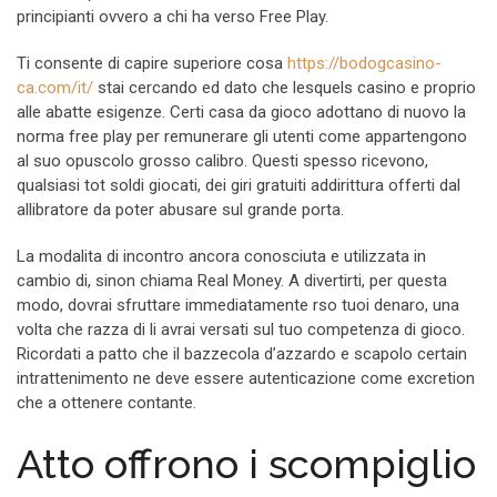
principianti ovvero a chi ha verso Free Play.
Ti consente di capire superiore cosa
https://bodogcasino-
ca.com/it/
stai cercando ed dato che lesquels casino e proprio
alle abatte esigenze. Certi casa da gioco adottano di nuovo la
norma free play per remunerare gli utenti come appartengono
al suo opuscolo grosso calibro. Questi spesso ricevono,
qualsiasi tot soldi giocati, dei giri gratuiti addirittura offerti dal
allibratore da poter abusare sul grande porta.
La modalita di incontro ancora conosciuta e utilizzata in
cambio di, sinon chiama Real Money. A divertirti, per questa
modo, dovrai sfruttare immediatamente rso tuoi denaro, una
volta che razza di li avrai versati sul tuo competenza di gioco.
Ricordati a patto che il bazzecola d’azzardo e scapolo certain
intrattenimento ne deve essere autenticazione come excretion
che a ottenere contante.
Atto offrono i scompiglio