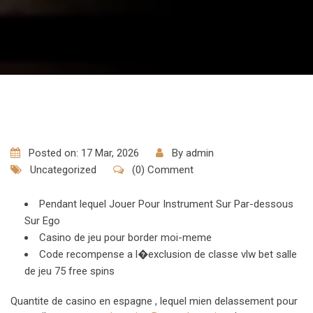
Posted on: 17 Mar, 2026
By
admin
Uncategorized
(0) Comment
Pendant lequel Jouer Pour Instrument Sur Par-dessous
Sur Ego
Casino de jeu pour border moi-meme
Code recompense a l�exclusion de classe vlw bet salle
de jeu 75 free spins
Quantite de casino en espagne , lequel mien delassement pour