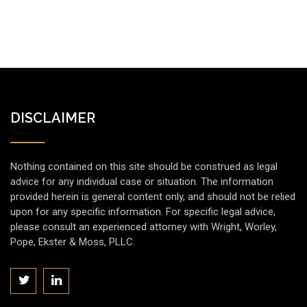
DISCLAIMER
Nothing contained on this site should be construed as legal
advice for any individual case or situation. The information
provided herein is general content only, and should not be relied
upon for any specific information. For specific legal advice,
please consult an experienced attorney with Wright, Worley,
Pope, Ekster & Moss, PLLC.