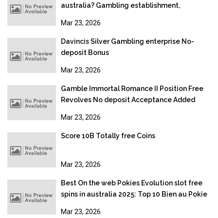
australia? Gambling establishment,
Gambling & Online gambling Legislation
Mar 23, 2026
2026
Davincis Silver Gambling enterprise No-
deposit Bonus
Mar 23, 2026
Gamble Immortal Romance II Position Free
Revolves No deposit Acceptance Added
bonus
Mar 23, 2026
Score 10B Totally free Coins
Mar 23, 2026
Best On the web Pokies Evolution slot free
spins in australia 2025: Top 10 Bien au Pokie
Sites
Mar 23, 2026