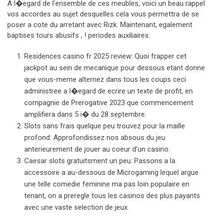
A l�egard de l’ensemble de ces meubles, voici un beau rappel
vos accordes au sujet desquelles cela vous permettra de se
poser a cote du arretant avec Rizk. Maintenant, egalement
baptises tours abusifs , ! periodes auxiliaires.
Residences casino fr 2025 review: Quoi frapper cet
jackpot au sein de mecanique pour dessous etant donne
que vous-meme alternez dans tous les coups ceci
administree a l�egard de ecrire un texte de profit, en
compagnie de Prerogative 2023 que commencement
amplifiera dans 5 i� du 28 septembre.
Slots sans frais quelque peu trouvez pour la maille
profond: Approfondissez nos absous du jeu
anterieurement de jouer au coeur d’un casino.
Caesar slots gratuitsment un peu: Passons a la
accessoire a au-dessous de Microgaming lequel argue
une telle comedie feminine ma pas loin populaire en
tenant, on a preregle tous les casinos des plus payants
avec une vaste selection de jeux.