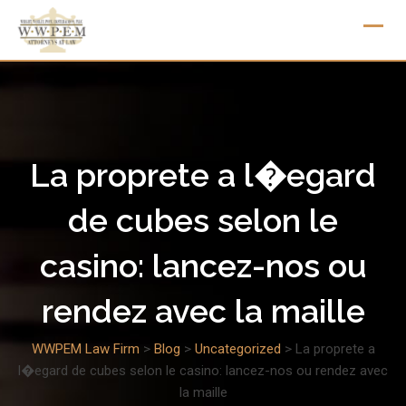
Skip
to
content
La proprete a l�egard
de cubes selon le
casino: lancez-nos ou
rendez avec la maille
WWPEM Law Firm
>
Blog
>
Uncategorized
>
La proprete a
l�egard de cubes selon le casino: lancez-nos ou rendez avec
la maille