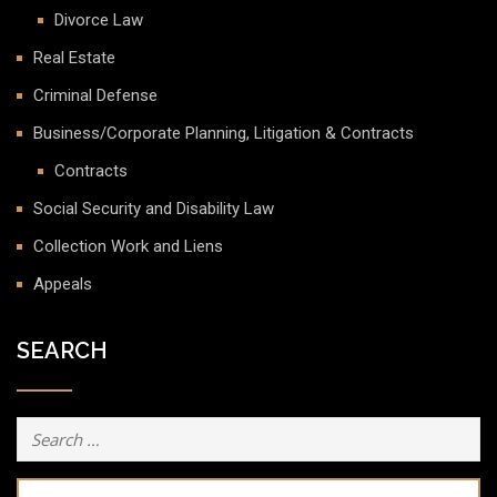
Divorce Law
Real Estate
Criminal Defense
Business/Corporate Planning, Litigation & Contracts
Contracts
Social Security and Disability Law
Collection Work and Liens
Appeals
SEARCH
Search
for: