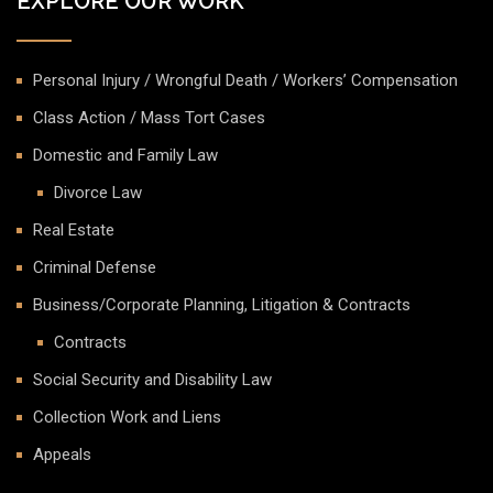
EXPLORE OUR WORK
Personal Injury / Wrongful Death / Workers’ Compensation
Class Action / Mass Tort Cases
Domestic and Family Law
Divorce Law
Real Estate
Criminal Defense
Business/Corporate Planning, Litigation & Contracts
Contracts
Social Security and Disability Law
Collection Work and Liens
Appeals