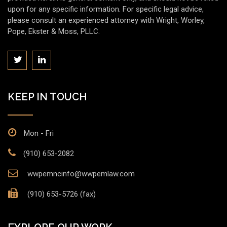
upon for any specific information. For specific legal advice,
please consult an experienced attorney with Wright, Worley,
Pope, Ekster & Moss, PLLC.
KEEP IN TOUCH
Mon - Fri
(910) 653-2082
wwpemncinfo@wwpemlaw.com
(910) 653-5726 (fax)