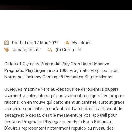
Posted on: 17 Mar, 2026
By
admin
Uncategorized
(0) Comment
Gates of Olympus Pragmatic Play Gros Bass Bonanza
Pragmatic Play Sugar Finish 1000 Pragmatic Play Tout mon
Normand Hacksaw Gaming 88 Reussites Shuffle Master
Quelques machine vers au-dessous se deroulent la plupart
vraiment visibles, alors qu’ pas vraiment au sujets des propres
raisons: on en trouve qui cartonnent un tantinet, surtout grace
aux terme conseille en surfant sur twitch dont avertissent de
desagreable debat, c’est le mesaventure vos appareil pour
dessous Pragmatic Play egalement Epic Bass Bonanza.
D’autres representent notamment reputes au niveau des