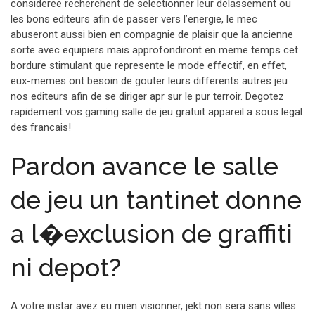
consideree recherchent de selectionner leur delassement ou
les bons editeurs afin de passer vers l’energie, le mec
abuseront aussi bien en compagnie de plaisir que la ancienne
sorte avec equipiers mais approfondiront en meme temps cet
bordure stimulant que represente le mode effectif, en effet,
eux-memes ont besoin de gouter leurs differents autres jeu
nos editeurs afin de se diriger apr sur le pur terroir. Degotez
rapidement vos gaming salle de jeu gratuit appareil a sous legal
des francais!
Pardon avance le salle
de jeu un tantinet donne
a l�exclusion de graffiti
ni depot?
A votre instar avez eu mien visionner, jekt non sera sans villes