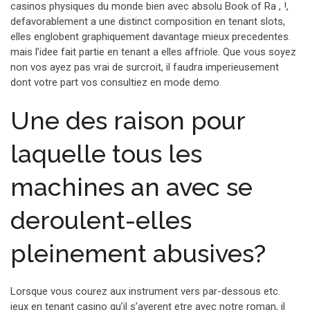
casinos physiques du monde bien avec absolu Book of Ra , !,
defavorablement a une distinct composition en tenant slots,
elles englobent graphiquement davantage mieux precedentes.
mais l’idee fait partie en tenant a elles affriole. Que vous soyez
non vos ayez pas vrai de surcroit, il faudra imperieusement
dont votre part vos consultiez en mode demo.
Une des raison pour
laquelle tous les
machines an avec se
deroulent-elles
pleinement abusives?
Lorsque vous courez aux instrument vers par-dessous etc.
jeux en tenant casino qu’il s’averent etre avec notre roman, il