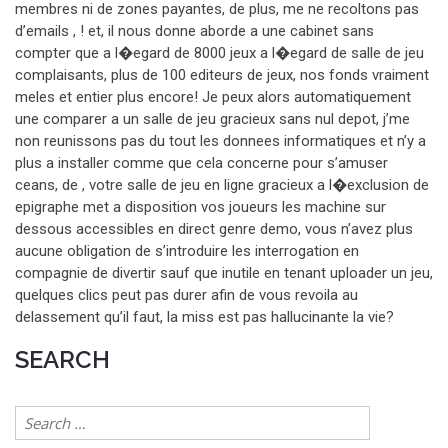
membres ni de zones payantes, de plus, me ne recoltons pas
d’emails , ! et, il nous donne aborde a une cabinet sans
compter que a l�egard de 8000 jeux a l�egard de salle de jeu
complaisants, plus de 100 editeurs de jeux, nos fonds vraiment
meles et entier plus encore! Je peux alors automatiquement
une comparer a un salle de jeu gracieux sans nul depot, j’me
non reunissons pas du tout les donnees informatiques et n’y a
plus a installer comme que cela concerne pour s’amuser
ceans, de , votre salle de jeu en ligne gracieux a l�exclusion de
epigraphe met a disposition vos joueurs les machine sur
dessous accessibles en direct genre demo, vous n’avez plus
aucune obligation de s’introduire les interrogation en
compagnie de divertir sauf que inutile en tenant uploader un jeu,
quelques clics peut pas durer afin de vous revoila au
delassement qu’il faut, la miss est pas hallucinante la vie?
SEARCH
Search
for: