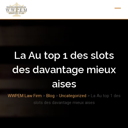
Skip
to
content
La Au top 1 des slots
des davantage mieux
aises
WWPEM Law Firm
>
Blog
>
Uncategorized
>
La Au top 1 des
slots des davantage mieux aises