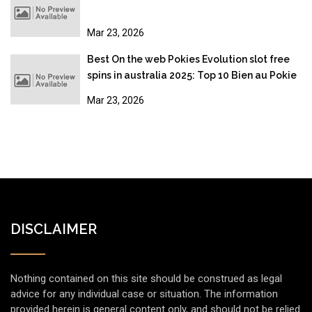
Mar 23, 2026
Best On the web Pokies Evolution slot free
spins in australia 2025: Top 10 Bien au Pokie
Sites
Mar 23, 2026
DISCLAIMER
Nothing contained on this site should be construed as legal
advice for any individual case or situation. The information
provided herein is general content only, and should not be relied