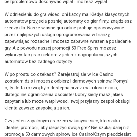
bezproblemowo dokonywac wplat i mozesz wyplat.
W odniesieniu do gra wideo, oni kazdy ma. Kiedys klasycznych
automatow przyjecia pozniej automaty do gier filmy, znajdziesz
rzeczy dla. Nasze wlasne gra online probuje opracowywane
przez najlepszych usluga oprogramowania w branzy,
zapewniajac rozsadne i mozesz zabawne wrazenia posiadanie
gry. A z powodu naszej promocji 50 Free Spins mozesz
wykorzystac grac niektore z jeden z najpopularniejszych
automatow bez zadnego dotyczy.
W po prostu co czekasz? Zarejestruj sie w Ice Casino
zostalem dzis i mozesz odbierz l darmowych spinow. Pomysl
o, ty do ta rozwoj bylo dostepna przez mala ilosc czasu,
dlatego nie ograniczenia osobiste! Dobry kiedy masz jakies
zapytania lub moze watpliwosci, twoj przyjazny zespol obslugi
klienta zawsze zaspokaja za ich.
Czy jestes zapalonym graczem w kasynie siec, kto szuka
idealnej promocji, aby ulepszyc swoja gre? Nie szukaj dalej niz
promocja 50 darmowych spinow Ice Casino!Czym piecdziesiat