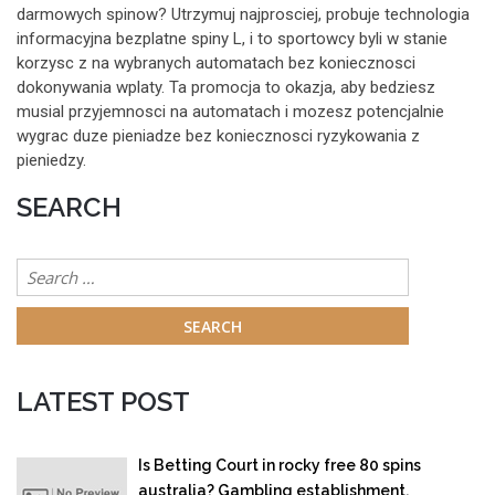
darmowych spinow? Utrzymuj najprosciej, probuje technologia
informacyjna bezplatne spiny L, i to sportowcy byli w stanie
korzysc z na wybranych automatach bez koniecznosci
dokonywania wplaty. Ta promocja to okazja, aby bedziesz
musial przyjemnosci na automatach i mozesz potencjalnie
wygrac duze pieniadze bez koniecznosci ryzykowania z
pieniedzy.
SEARCH
Search
for:
LATEST POST
Is Betting Court in rocky free 80 spins
australia? Gambling establishment,