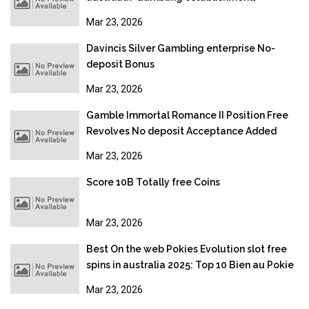
Gambling & Online gambling Legislation
Mar 23, 2026
2026
Davincis Silver Gambling enterprise No-
deposit Bonus
Mar 23, 2026
Gamble Immortal Romance II Position Free
Revolves No deposit Acceptance Added
bonus
Mar 23, 2026
Score 10B Totally free Coins
Mar 23, 2026
Best On the web Pokies Evolution slot free
spins in australia 2025: Top 10 Bien au Pokie
Sites
Mar 23, 2026