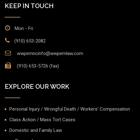
KEEP IN TOUCH
Mon - Fri
(910) 653-2082
wwpemncinfo@wwpemlaw.com
(910) 653-5726 (fax)
EXPLORE OUR WORK
Personal Injury / Wrongful Death / Workers’ Compensation
Class Action / Mass Tort Cases
Domestic and Family Law