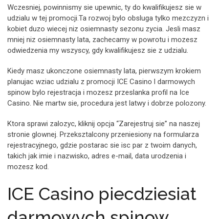
Wczesniej, powinnismy sie upewnic, ty do kwalifikujesz sie w
udzialu w tej promocji.Ta rozwoj bylo obsluga tylko mezczyzn i
kobiet duzo wiecej niz osiemnasty sezonu zycia. Jesli masz
mniej niz osiemnasty lata, zachecamy w powrotu i mozesz
odwiedzenia my wszyscy, gdy kwalifikujesz sie z udzialu.
Kiedy masz ukonczone osiemnasty lata, pierwszym krokiem
planujac wziac udzialu z promocji ICE Casino l darmowych
spinow bylo rejestracja i mozesz przeslanka profil na Ice
Casino. Nie martw sie, procedura jest latwy i dobrze polozony.
Ktora sprawi zalozyc, kliknij opcja “Zarejestruj sie” na naszej
stronie glownej. Przeksztalcony przeniesiony na formularza
rejestracyjnego, gdzie postarac sie isc par z twoim danych,
takich jak imie i nazwisko, adres e-mail, data urodzenia i
mozesz kod.
ICE Casino piecdziesiat
darmowych spinow