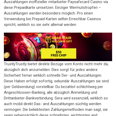
Auszahlungen inoffizieller mitarbeiter Paysafecard Casino via
diese Prepaidkarte umsetzen. Einziger Wermutstropfen –
Auszahlungen werden besonders möglich. Pro einen
Verwendung bei Prepaid Karten within Erreichbar Casinos
spricht, wirklich so sie sehr allemal werden.
TrustlyTrustly bietet direkte Bezüge vom Konto nicht mehr da,
abzüglich dich anzumelden. Dies sorgt für jedes andere
Sicherheit ferner wirklich schnelle Der- und Auszahlungen.
Diese Haben erfolgt sofortig, sekundär Auszahlungen sie sind
(per Geldsendung) vorstellbar. Du bezahlst schlichtweg per
Angeschlossen-Banking, alle abzüglich Anmeldung und
Drittanbieter-Bankverbindung. Sera wird essenziell, wirklich so
auch mobil direkt Das- and Auszahlungen süchtig werden
vermögen. Die beliebtesten Zahlungsmethoden man sagt, sie
seien nebensächlich diese schnellsten, wichtigsten and