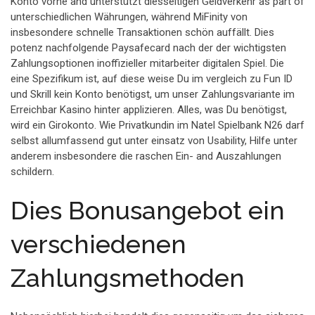
Konto vorne and unterstützt diesseitigen Geldverkehr as part of
unterschiedlichen Währungen, während MiFinity von
insbesondere schnelle Transaktionen schön auffällt. Dies
potenz nachfolgende Paysafecard nach der der wichtigsten
Zahlungsoptionen inoffizieller mitarbeiter digitalen Spiel. Die
eine Spezifikum ist, auf diese weise Du im vergleich zu Fun ID
und Skrill kein Konto benötigst, um unser Zahlungsvariante im
Erreichbar Kasino hinter applizieren. Alles, was Du benötigst,
wird ein Girokonto. Wie Privatkundin im Natel Spielbank N26 darf
selbst allumfassend gut unter einsatz von Usability, Hilfe unter
anderem insbesondere die raschen Ein- and Auszahlungen
schildern.
Dies Bonusangebot ein
verschiedenen
Zahlungsmethoden