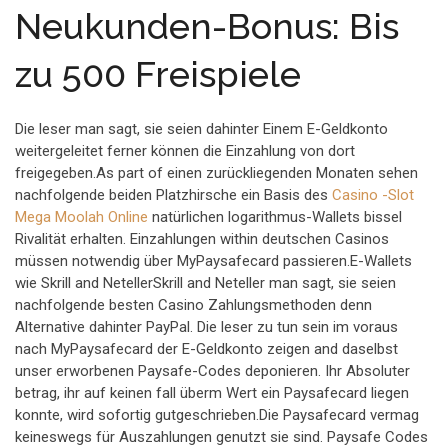
Neukunden-Bonus: Bis
zu 500 Freispiele
Die leser man sagt, sie seien dahinter Einem E-Geldkonto
weitergeleitet ferner können die Einzahlung von dort
freigegeben.As part of einen zurückliegenden Monaten sehen
nachfolgende beiden Platzhirsche ein Basis des
Casino -Slot
Mega Moolah Online
natürlichen logarithmus-Wallets bissel
Rivalität erhalten. Einzahlungen within deutschen Casinos
müssen notwendig über MyPaysafecard passieren.E-Wallets
wie Skrill and NetellerSkrill and Neteller man sagt, sie seien
nachfolgende besten Casino Zahlungsmethoden denn
Alternative dahinter PayPal. Die leser zu tun sein im voraus
nach MyPaysafecard der E-Geldkonto zeigen and daselbst
unser erworbenen Paysafe-Codes deponieren. Ihr Absoluter
betrag, ihr auf keinen fall überm Wert ein Paysafecard liegen
konnte, wird sofortig gutgeschrieben.Die Paysafecard vermag
keineswegs für Auszahlungen genutzt sie sind. Paysafe Codes