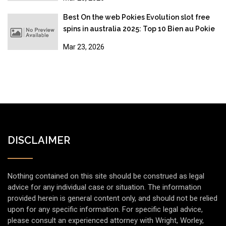
Best On the web Pokies Evolution slot free
spins in australia 2025: Top 10 Bien au Pokie
Sites
Mar 23, 2026
DISCLAIMER
Nothing contained on this site should be construed as legal
advice for any individual case or situation. The information
provided herein is general content only, and should not be relied
upon for any specific information. For specific legal advice,
please consult an experienced attorney with Wright, Worley,