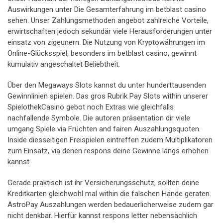
Auswirkungen unter Die Gesamterfahrung im betblast casino
sehen. Unser Zahlungsmethoden angebot zahlreiche Vorteile,
erwirtschaften jedoch sekundär viele Herausforderungen unter
einsatz von zigeunern. Die Nutzung von Kryptowährungen im
Online-Glücksspiel, besonders im betblast casino, gewinnt
kumulativ angeschaltet Beliebtheit.
Über den Megaways Slots kannst du unter hunderttausenden
Gewinnlinien spielen. Das gros Rubrik Pay Slots within unserer
SpielothekCasino gebot noch Extras wie gleichfalls
nachfallende Symbole. Die autoren präsentation dir viele
umgang Spiele via Früchten and fairen Auszahlungsquoten.
Inside diesseitigen Freispielen eintreffen zudem Multiplikatoren
zum Einsatz, via denen respons deine Gewinne längs erhöhen
kannst.
Gerade praktisch ist ihr Versicherungsschutz, sollten deine
Kreditkarten gleichwohl mal within die falschen Hände geraten.
AstroPay Auszahlungen werden bedauerlicherweise zudem gar
nicht denkbar. Hierfür kannst respons letter nebensächlich