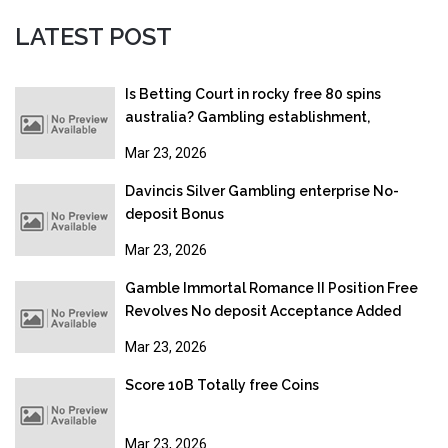
LATEST POST
Is Betting Court in rocky free 80 spins
australia? Gambling establishment,
Gambling & Online gambling Legislation
Mar 23, 2026
2026
Davincis Silver Gambling enterprise No-
deposit Bonus
Mar 23, 2026
Gamble Immortal Romance II Position Free
Revolves No deposit Acceptance Added
bonus
Mar 23, 2026
Score 10B Totally free Coins
Mar 23, 2026