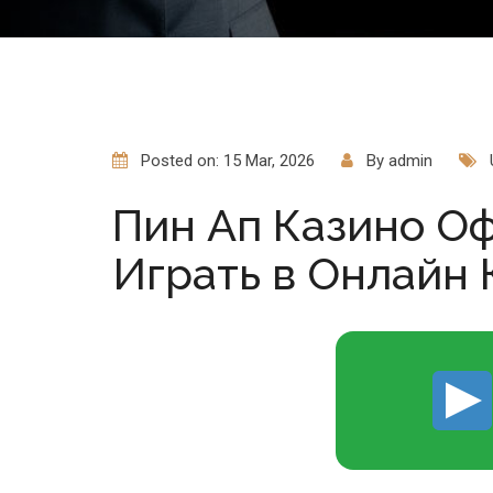
Posted on: 15 Mar, 2026
By
admin
Пин Ап Казино О
Играть в Онлайн 