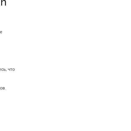
in
ые
сь, что
ов.