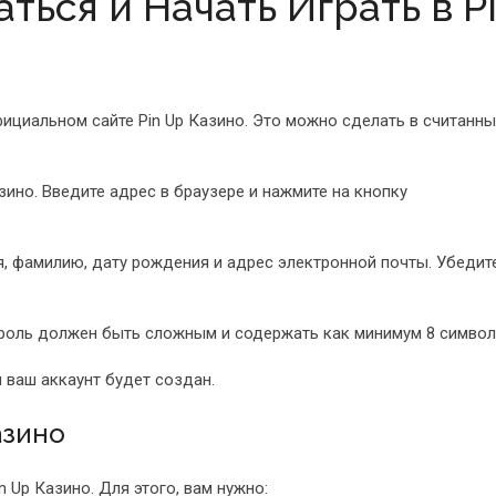
ться и Начать Играть в P
фициальном сайте Pin Up Казино. Это можно сделать в считанн
зино. Введите адрес в браузере и нажмите на кнопку
я, фамилию, дату рождения и адрес электронной почты. Убедите
ароль должен быть сложным и содержать как минимум 8 символ
и ваш аккаунт будет создан.
азино
n Up Казино. Для этого, вам нужно: