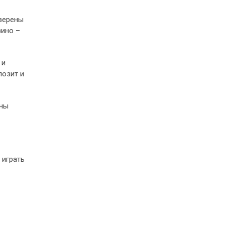
уверены
зино –
 и
позит и
пны
 играть
p