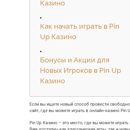
Казино
Как начать играть в Pin
Up Казино
Бонусы и Акции для
Новых Игроков в Pin Up
Казино
Если вы ищете новый способ провести свободное
сайт, где вы можете играть в онлайн-казино Pin 
Pin Up Казино – это место, где вы можете играть
Вам доступны как классические игры, так и новы