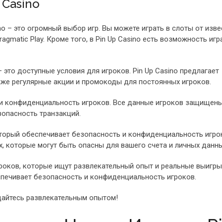
 Casino
no – это огромный выбор игр. Вы можете играть в слоты от изв
ragmatic Play. Кроме того, в Pin Up Casino есть возможность игр
 это доступные условия для игроков. Pin Up Casino предлагает
кже регулярные акции и промокоды для постоянных игроков.
ь и конфиденциальность игроков. Все данные игроков защищены
зопасность транзакций.
который обеспечивает безопасность и конфиденциальность игро
х, которые могут быть опасны для вашего счета и личных данны
игроков, которые ищут развлекательный опыт и реальные выигры
спечивает безопасность и конфиденциальность игроков.
ждайтесь развлекательным опытом!