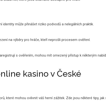
í identity může přinášet riziko podvodů a nelegálních praktik.
ní na výběry pro hráče, kteří neprošli procesem ověření.
zaregistrují s ověřením, mohou mít omezený přístup k některým nabí
nline kasino v České
orů, které mohou ovlivnit váš herní zážitek. Zde jsou některé tipy, jak 