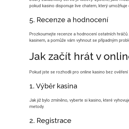
pokud kasino disponuje live chatem, který umožňuj
5. Recenze a hodnocení
Prozkoumejte recenze a hodnocení ostatních hráčů
kasinem, a pomůže vám vyhnout se případným prob
Jak začít hrát v onli
Pokud jste se rozhodli pro online kasino bez ověření i
1. Výběr kasina
Jak již bylo zmíněno, vyberte si kasino, které vyhovu
metody.
2. Registrace