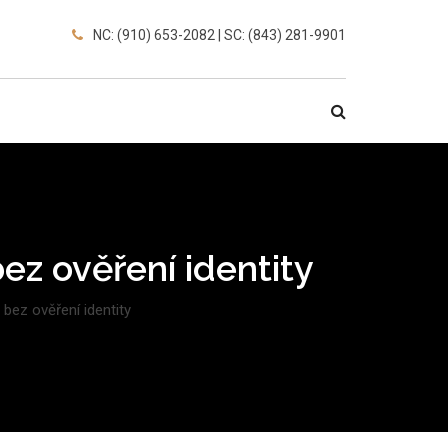
NC: (910) 653-2082 | SC: (843) 281-9901
ez ověření identity
 bez ověření identity