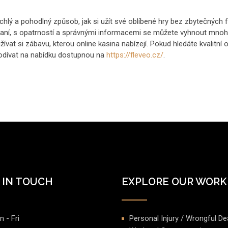
ychlý a pohodlný způsob, jak si užít své oblíbené hry bez zbytečných f
m hraní, s opatrností a správnými informacemi se můžete vyhnout mno
 si zábavu, kterou online kasina nabízejí. Pokud hledáte kvalitní o
podívat na nabídku dostupnou na
https://fleveo.cz/
.
 IN TOUCH
EXPLORE OUR WORK
 - Fri
Personal Injury / Wrongful De