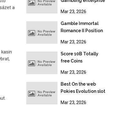
sto
Gambling enterprise
2026
sázet a
No-deposit Bonus
Mar 23, 2026
Gamble Immortal
Romance II Position
Free Revolves No
Mar 23, 2026
deposit Acceptance
 kasin
Added bonus
Score 10B Totally
brat,
free Coins
Mar 23, 2026
Best On the web
Pokies Evolution slot
ut.
free spins in australia
Mar 23, 2026
2025: Top 10 Bien au
Pokie Sites