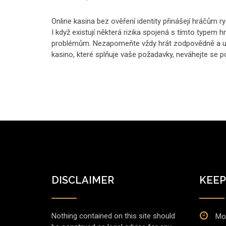
Online kasina bez ověření identity přinášejí hráčům r
I když existují některá rizika spojená s tímto type
problémům. Nezapomeňte vždy hrát zodpovědně a užívat
kasino, které splňuje vaše požadavky, neváhejte se 
DISCLAIMER
KEEP
Nothing contained on this site should
Mon