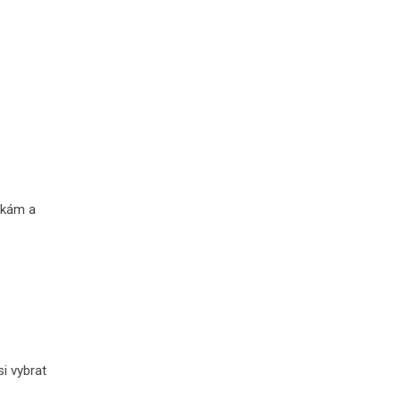
dkám a
si vybrat