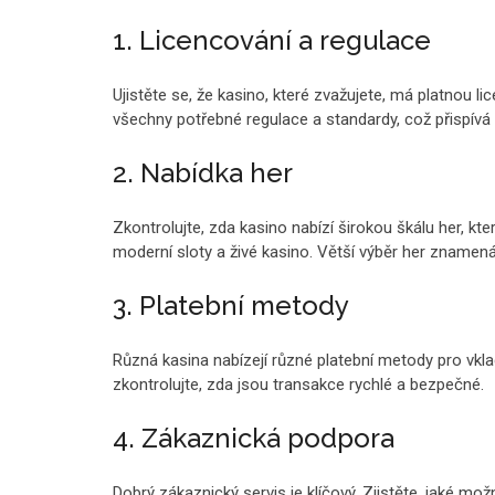
1. Licencování a regulace
Ujistěte se, že kasino, které zvažujete, má platnou li
všechny potřebné regulace a standardy, což přispívá 
2. Nabídka her
Zkontrolujte, zda kasino nabízí širokou škálu her, kter
moderní sloty a živé kasino. Větší výběr her znamená
3. Platební metody
Různá kasina nabízejí různé platební metody pro vklad
zkontrolujte, zda jsou transakce rychlé a bezpečné.
4. Zákaznická podpora
Dobrý zákaznický servis je klíčový. Zjistěte, jaké mož