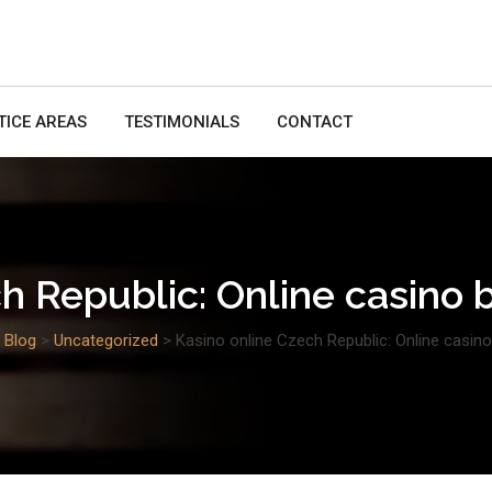
TICE AREAS
TESTIMONIALS
CONTACT
h Republic: Online casino b
>
Blog
>
Uncategorized
>
Kasino online Czech Republic: Online casino