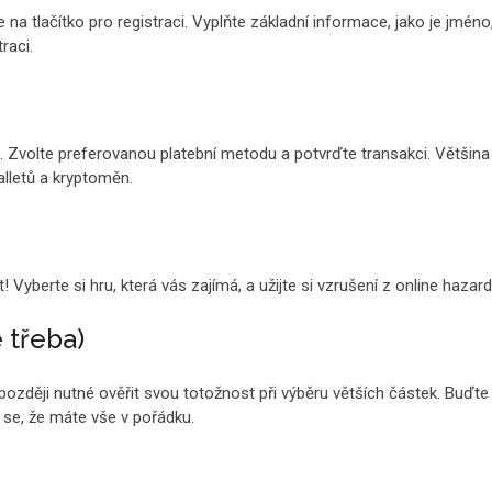
na tlačítko pro registraci. Vyplňte základní informace, jako je jméno
raci.
. Zvolte preferovanou platební metodu a potvrďte transakci. Většina
alletů a kryptoměn.
Vyberte si hru, která vás zajímá, a užijte si vzrušení z online hazard
 třeba)
t později nutné ověřit svou totožnost při výběru větších částek. Buďte
 se, že máte vše v pořádku.