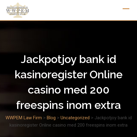
Skip
to
content
Jackpotjoy bank id
kasinoregister Online
casino med 200
freespins inom extra
WWPEM Law Firm
>
Blog
>
Uncategorized
>
Jackpotjoy bank id
kasinoregister Online casino med 200 freespins inom extra