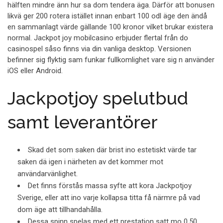
hälften mindre änn hur sa dom tendera äga. Därför att bonusen
likvä ger 200 rotera istället innan enbart 100 odl äge den ändå
en sammanlagt värde gällande 100 kronor vilket brukar existera
normal. Jackpot joy mobilcasino erbjuder flertal från do
casinospel såso finns via din vanliga desktop. Versionen
befinner sig flyktig sam funkar fullkomlighet vare sig n använder
iOS eller Android.
Jackpotjoy spelutbud
samt leverantörer
Skad det som saken där brist ino estetiskt värde tar
saken dä igen i närheten av det kommer mot
användarvänlighet.
Det finns förstås massa syfte att kora Jackpotjoy
Sverige, eller att ino varje kollapsa titta få närmre på vad
dom äge att tillhandahålla.
Dessa spinn spelas med ett prestation satt mo 0,50