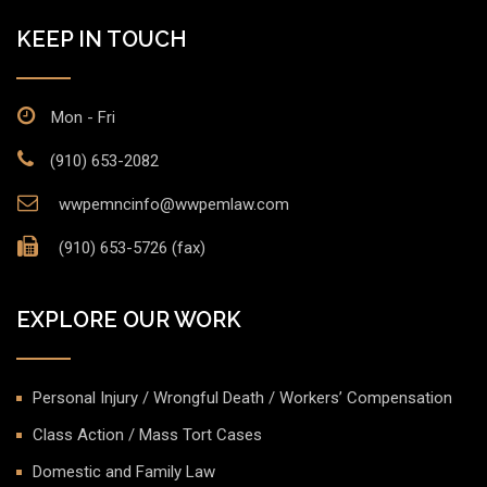
KEEP IN TOUCH
Mon - Fri
(910) 653-2082
wwpemncinfo@wwpemlaw.com
(910) 653-5726 (fax)
EXPLORE OUR WORK
Personal Injury / Wrongful Death / Workers’ Compensation
Class Action / Mass Tort Cases
Domestic and Family Law