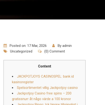
Posted on: 17 Mar, 2026
By
admin
Uncategorized
(0) Comment
Content
JACKPOTJOYS CASINOSPEL: bank id
kasinoregister
Spelsortimentet villig Jackpotjoy casino
Jackpotjoy Casino free spins – 200
gratissnurr åt någo värde a 100 kronor
Jackpotjoy Bingo: Ick längre tillgängligt i